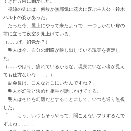
てきた方向に動かした。
視線の先には、何故か無邪気に花火に喜ぶ主人公・鈴木
ハルトの姿があった。
たった今、屋上にやって来たようで、一つしかない扉の
前に立って夜空を見上げている。
（……げ、幻覚か？）
明人は今、自分の網膜が映し出している現実を否定し
た。
（……やはり、疲れているからな。現実にいない者が見え
ても仕方ないな……。）
「副会長は、こんなとこにいたんですね？」
明人が幻覚と決めた相手が話しかけてくる。
明人はそれを幻聴だとすることにして、いつも通り無視
した。
「……もう、いつもそうやって、聞こえないフリするんで
すよね……。」