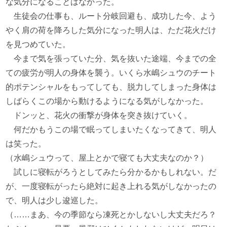
な気分になることはなかった。
生徒会の仕事も、ルート分岐回避も、成功した今、よう
やく肩の荷を降ろした気分になった明人は、ただ花火だけ
を見つめていた。
今まで気を張っていた分、気を抜いた途端、今までの全
ての疲労が明人の身体を襲う。いくら水嶋シュウのチート
的ポテンシャルをもってしても、脱力してしまった身体は
しばらくこの場から動けるようになる気がしなかった。
ドンッと、花火の衝撃が身体を突き抜けていく。
何だかもうこの場で眠ってしまいたくなってきて、明人
は笑った。
（水嶋シュウって、屋上とかで寝ても大丈夫なのか？）
試しに寝転がろうとしてみたら分かるかもしれない。だ
が、一度寝転がったら絶対に起き上れる気がしなかったの
で、明人は少し逡巡した。
（……まあ、今の季節なら凍死とかしないし大丈夫だろ？