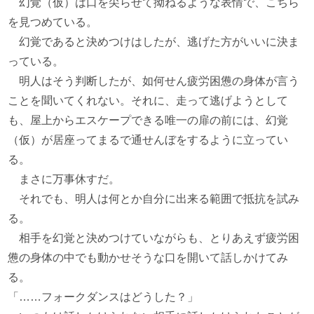
幻覚（仮）は口を尖らせて拗ねるような表情で、こちら
を見つめている。
幻覚であると決めつけはしたが、逃げた方がいいに決ま
っている。
明人はそう判断したが、如何せん疲労困憊の身体が言う
ことを聞いてくれない。それに、走って逃げようとして
も、屋上からエスケープできる唯一の扉の前には、幻覚
（仮）が居座ってまるで通せんぼをするように立ってい
る。
まさに万事休すだ。
それでも、明人は何とか自分に出来る範囲で抵抗を試み
る。
相手を幻覚と決めつけていながらも、とりあえず疲労困
憊の身体の中でも動かせそうな口を開いて話しかけてみ
る。
「……フォークダンスはどうした？」