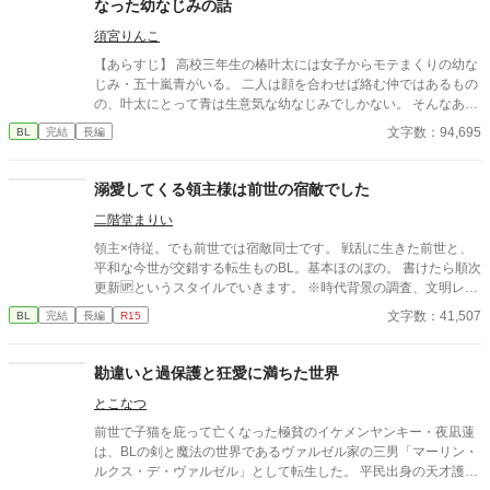
なった幼なじみの話
日真だったが、動画で配信されるダンス動画のJはそんなことが気
にならないぐらい素晴らしいダンスを踊っていた。 ダンスだけは
須宮りんこ
素晴らしいと割り切って推し活をしようとしていた明日真だった
【あらすじ】 高校三年生の椿叶太には女子からモテまくりの幼な
が、突如チャンネルサイトで『Line Burst』からダンス教室開催
じみ・五十嵐青がいる。 二人は顔を合わせば絡む仲ではあるもの
の発表があり迷った末に応募したところ当選してしまって……。
の、叶太にとって青は生意気な幼なじみでしかない。 そんなある
＊AIは誤字脱字チェック。単語の一般的な意味などを調べるため
日、叶太は北村という一つ下の後輩・北村から告白される。 青い
文字数：94,695
BL
完結
長編
に利用しております。 ＊ダンスの知識がないため、ふんわりした
わく友達目線で見ても北村はいい奴らしい。しかも青とは違い、
描写になってしまう所はありますがご容赦下さい。
素直で礼儀正しい北村に叶太は好感を持つ。北村の希望もあっ
て、まずは普通の先輩後輩として付き合いをはじめることに。 け
溺愛してくる領主様は前世の宿敵でした
れど叶太が北村に告白されたことを知った青の様子が、その日か
二階堂まりい
らおかしくなって――？ ※本編完結済み。後日談連載中。
領主×侍従。でも前世では宿敵同士です。 戦乱に生きた前世と、
平和な今世が交錯する転生ものBL。基本ほのぼの。 書けたら順次
更新🆙というスタイルでいきます。 ※時代背景の調査、文明レベ
ルの整合性チェックにのみChatGPTの協力を得ております。 スト
文字数：41,507
BL
完結
長編
R15
ーリーの核部分、プロット、本文執筆にはAIを一切使用しており
ません。 感想いただけると嬉しいです！ 好きなキャラの名前を
書いていかれるだけでも喜びます！
勘違いと過保護と狂愛に満ちた世界
とこなつ
前世で子猫を庇って亡くなった極貧のイケメンヤンキー・夜凪蓮
は、BLの剣と魔法の世界であるヴァルゼル家の三男「マーリン・
ルクス・デ・ヴァルゼル」として転生した。 平民出身の天才護衛