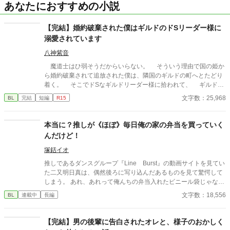
あなたにおすすめの小説
【完結】婚約破棄された僕はギルドのドSリーダー様に
溺愛されています
八神紫音
魔道士はひ弱そうだからいらない。 そういう理由で国の姫か
ら婚約破棄されて追放された僕は、隣国のギルドの町へとたどり
着く。 そこでドSなギルドリーダー様に拾われて、 ギルドの
みんなに可愛いとちやほやされることに……。
文字数：25,968
BL
完結
短編
R15
本当に？推しが《ほぼ》毎日俺の家の弁当を買っていく
んだけど！
塚銛イオ
推しであるダンスグループ『Line Burst』の動画サイトを見てい
た二又明日真は、偶然後ろに写り込んだあるものを見て驚愕して
しまう。 あれ、あれって俺んちの弁当入れたビニール袋じゃない
の！？ え、もしかして常連だったりする！？ 推しの日常を守るた
文字数：18,556
BL
連載中
長編
め推しの特定をしないと決めた明日真だったが、後日グループ一
番の推しである「J」が店にやってくる。 推しに会えて興奮する
明日真はうっかり箸を入れ忘れたことでJから文句を言われてしま
【完結】男の後輩に告白されたオレと、様子のおかしく
う。 憧れだったJが意地悪な人間だったと知ってガッカリする明