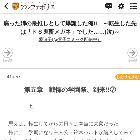
腐った姉の最推しとして爆誕した俺!! ～転生した先
は「ドＳ鬼畜メガネ」でした……(泣)～
夢追子(@電子コミック配信中）
前の話
次の話
41 / 57
しおりを挟む
第五章 戦慄の学園祭、到来!!⑦
七
思えば、転生してからの日々は本当に大変だった。
特に、二学期になり主人公・鈴木ハルトが編入して来て