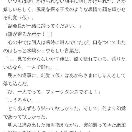
いつもは話しかけられない相手に話しかけられたことが
嬉しいらしく、尻尾を振る子犬のような表情で顔を輝かせ
る幻覚（仮）。
「副会長が一緒に踊ってください。」
（誰が躍るかボケ！！）
心の中では明人は瞬時に叫んでいたが、口をついて出た
のはもっと水嶋シュウらしい言葉だ。
「……見て分からないか？俺は、酷く疲れている。踊りた
いのなら、一人で踊れ。」
明人の返事に、幻覚（仮）はあからさまにしゅんとして
落ち込んだ。
「ひ、一人でって、フォークダンスですよ！」
「…うるさい。」
とりあえずもう黙って欲しかった。そして、何より幻覚
であって欲しかった。
明人は痛み出した頭を抱えながら、突如襲ってきた絶望