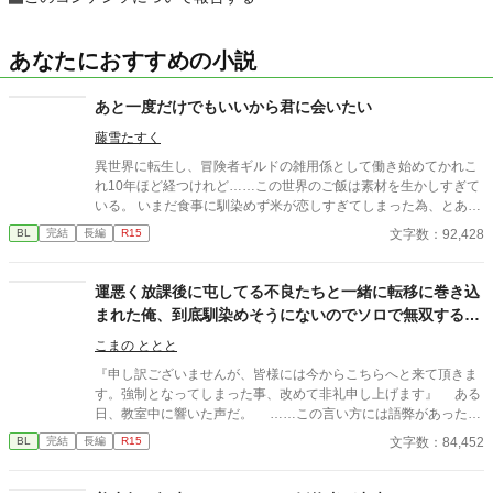
あなたにおすすめの小説
あと一度だけでもいいから君に会いたい
藤雪たすく
異世界に転生し、冒険者ギルドの雑用係として働き始めてかれこ
れ10年ほど経つけれど……この世界のご飯は素材を生かしすぎて
いる。 いまだ食事に馴染めず米が恋しすぎてしまった為、とある
冒険者さんの事が気になって仕方がなくなってしまった。 もう一
文字数：92,428
BL
完結
長編
R15
度あの人に会いたい。あと一度でもあの人と会いたい。 ※他サイ
ト投稿済み作品を改題、修正したものになります
運悪く放課後に屯してる不良たちと一緒に転移に巻き込
まれた俺、到底馴染めそうにないのでソロで無双する事
に決めました。～なのに何故かついて来る…
こまの ととと
『申し訳ございませんが、皆様には今からこちらへと来て頂きま
す。強制となってしまった事、改めて非礼申し上げます』 ある
日、教室中に響いた声だ。 ……この言い方には語弊があった。
正確には、頭の中に響いた声だ。何故なら、耳から聞こえて来
文字数：84,452
BL
完結
長編
R15
た感覚は無く、直接頭を揺らされたという感覚に襲われたから
だ。 テレパシーというものが実際にあったなら、確かにこうい
うものなのかも知れない。 問題はいくつかあるが、最大の問題