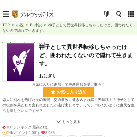
TOP
>
小説
>
BL小説
>
神子として異世界転移しちゃったけど、囲われたく
ないので隠れて生きます。
BL
連載中
長編
R15
神子として異世界転移しちゃったけ
ど、囲われたくないので隠れて生きま
す。
おにぎり
お気に入りに追加して更新通知を受け取ろう
お気に入り追加
恋人に別れを告げた次の瞬間、交通事故に巻き込まれ異世界転移！？神子として
の役割を果たせと言われましたが逃げ出します。って、バレないように庶民な生
活を送りたいんですが？
ヤンデレなる可能性大ですので注意。
HOTランキング 最高23位
24h.ポイント
1,001pt
3,983
小説
1,322 位 / 228,715 件