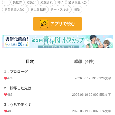
BL
異世界
総受け
総愛され
神子
愛され主人公
BL
241 位 / 31,406 件
無自覚美人受け
異世界転移
チートスキル
溺愛
お気に入り
981
アプリで読む
24h.ポイント
1,001 pt
文字数
16,195
更新日時
2026.06.29 20:06
初回公開日時
2026.06.19 19:00
目次
感想（4件）
週間ポイント
9,924 pt (990 位)
月間ポイント
55,685 pt (766 位)
1．プロローグ
474
2026.06.19 19:00
926文字
年間ポイント
162,828 pt (3,857 位)
2．転移した先は
累計ポイント
168,863 pt (22,237 位)
485
2026.06.19 19:00
2,553文字
3．うちで働く？
483
2026.06.19 19:00
2,174文字