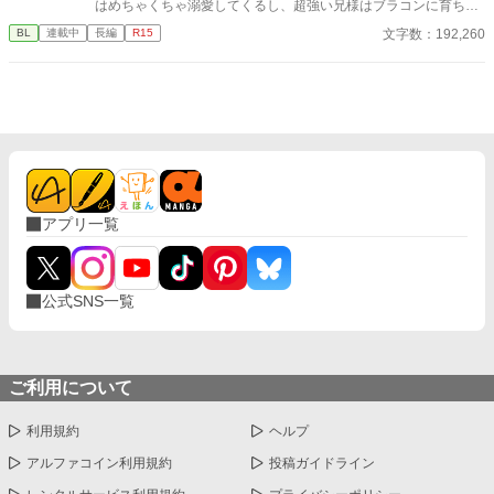
はめちゃくちゃ溺愛してくるし、超強い兄様はブラコンに育ち弟
へ勝手に人生が進んでいき、更には前世の自分にまつわる真実を
絶対守るマンに……。 せっかくファンタジーの世界に転生したん
文字数：192,260
BL
連載中
長編
R15
知ることに…… 嫌われからの溺愛。カップリングはネタバレにな
だから魔法も使えたり？と思ったら、我が家に代々伝わる上位氷
るので表記していません。
魔法が俺にだけ使えない？ しかも俺に使える魔法は氷魔法じゃな
く『神聖魔法』？というか『神聖魔法』を操れるのは神に選ばれ
た愛し子だけ……？ どうせ余命幾ばくもない出来損ないなら仕方
ない、お荷物の僕はさっさと今世からも退場しよう……と思って
たのに？ 偶然騎士たちを神聖魔法で救って、何故か天使と呼ばれ
て崇められたり。終いには帝国最強の狂血皇子に溺愛されて囲わ
れちゃったり……いやいやちょっと待て。魔王様、主神様、まさ
かアンタらも？ ……ってあれ、なんかめちゃくちゃ囲われてな
アプリ一覧
い？？ ――― 病弱ならどうせすぐ死ぬかー。ならちょっとばかし
遊んでもいいよね？と自由にやってたら無駄に最強な奴らに溺愛
されちゃってた受けの話。 ※別名義で連載していた作品になりま
す。 (名義を統合しこちらに移動することになりました)
公式SNS一覧
ご利用について
利用規約
ヘルプ
アルファコイン利用規約
投稿ガイドライン