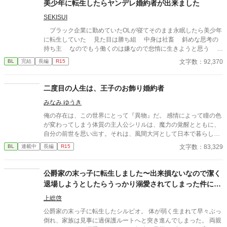
美少年に転生したらヤンデレ婚約者が出来ました
は……俺はただその教室近くの廊下を歩いていただけという事
SEKISUI
だ。 ＊当作品はカクヨム様でも掲載しております。
ブラック企業に勤めていたOLが寝てそのまま永眠したら美少年
に転生していた 見た目は勝ち組 中身は社畜 斜めな思考の
持ち主 なのでもう働くのは嫌なので怠惰に生きようと思う そ
んな主人公はやばい公爵令息に目を付けられて翻弄される
文字数：92,370
BL
完結
長編
R15
二度目の人生は、王子のお飾り婚約者
みなみ ゆうき
俺の存在は、この世界にとって『異物』だ。 感情によって瞳の色
が変わってしまう体質の主人公シリルは、魔力の覚醒とともに、
自分の前世を思い出す。それは、風間大河として日本で暮らして
いた記憶だけでなく、ある日突然、知らない世界に迷い込み、誰
文字数：83,329
BL
連載中
長編
R15
からも必要とされず、わけもわからないまま、二十八年の人生が
強制終了したというつらい記憶だった。 生まれ変わったこの場所
が、前世の自分を、まるで異物のように排除した世界だと気付き
公爵家の末っ子に転生しました〜出来損ないなので潔く
絶望するも、今度こそ自分の力で未来を切り開いていこうと決意
退場しようとしたらうっかり溺愛されてしまった件につ
する。 しかし、魔力の多い人間が王族の婚約者となる厄介な慣習
いて〜
のせいで、王子の婚約者に選ばれてしまい、公爵家の養子となる
上総啓
ことに。前世で王族や貴族に良い印象がないシリルは、婚約者か
公爵家の末っ子に転生したシルビオ。 体が弱く生まれて早々ぶっ
ら嫌われているのをいいことに、婚約破棄してもらえるよう画策
倒れ、家族は見事に過保護ルートへと突き進んでしまった。 両親
するも、なぜかそこに同じ歳の義弟も絡んできて、望まない方向