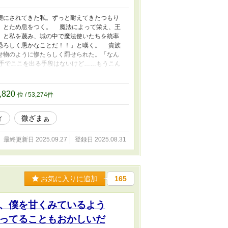
鹿にされてきた私。ずっと耐えてきたつもり
、とため息をつく。 魔法によって栄え、王
」と私を蔑み、城の中で魔法使いたちを統率
恐ろしく愚かなことだ！！」と嘆く。 貴族
せ物のように惨たらしく罰せられた。「なん
手でここを出る手段はないけど……もうこん
る。激しくぶたれた私は、機嫌を損ねた残忍
を言いつけられ、魔物や魔獣、竜たちがうろ
食事をして、何もない部屋から見窄らしい格
,820
位 / 53,274件
を踏み躙る奴らに好きに扱われることはないん
魔法すらまともに使えない！ だけど今は思
ィ
微ざまぁ
に入れに行きます！ そんな風にして竜族の
者も「戻って来い」なんてうるさいけど、知
最終更新日 2025.09.27
登録日 2025.08.31
お気に入りに追加
165
、僕を甘くみているよう
ってることもおかしいだ