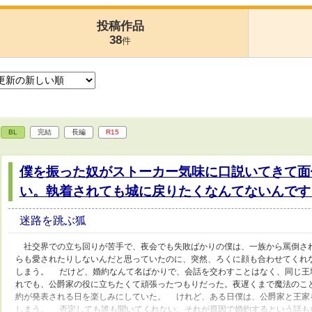
投稿作品
38
件
BL
完結
長編
R15
僕を振った奴がストーカー気味に口説いてきて面
い。執着されても城に戻りたくなんてないんです
迷路を跳ぶ狐
社交界での立ち回りが苦手で、夜会でも失敗ばかりの僕は、一族から罵倒さ
らも愛されたりしないんだと思っていたのに、突然、ろくに顔も合わせてくれ
しまう。 だけど、婚約なんて名ばかりで、会話を交わすことはなく、同じ王
れでも、公爵家の役に立ちたくて頑張ったつもりだった。夜遅くまで魔法のこ
約が発表される日を楽しみにしていた。 けれど、ある日僕は、公爵家と王家
しまう。 否定しても誰も聞いてくれない。それが原因で婚約するという話