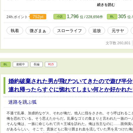
ほとんど話したことすらない、僕の婚約者になるはずだった宰相様は、これま
「婚約は考え直すことになった」とだけ告げて去って行った。 寂しいと言え
張ってきたつもりだったから。だけど、仕方ないんだ…… 全てを諦めて、王
1,796
305
752pt
24h.ポイント
小説
位 / 228,656件
BL
位 
は、そこで新たな生活を始める。食事を用意したり、荒れ果てた砦を修復した
たのに、その後も貴族たちの争いに巻き込まれるし、何度も宰相様にも会うこ
執着
微ざまぁ
スローライフ
追放
元サヤ
気に入っているし、のんびり暮らしたいだけなんです！ 僕に構ってないで諦
（宰相）が受け以外に非道なことをしたりしますが、受けには優しいです。
文字数 260,801
BL
連載中
長編
R15
婚約破棄された男が飛びついてきたので遊び半分
連れ帰ったらすぐに惚れてしまい何とか好かれた
迷路を跳ぶ狐
不遜で乱暴、加虐的なゲス、それが俺だ。他人に指をさされ、そう呼ばれるこ
俺を恐れている。そう思えたからだ。乱暴なゴミの集まりと言われた一族の一
そんな俺は、一族に命じられて渋々王城を訪れた。俺は当主なのに……面倒臭
があるらしい。 そこで、貴族どもに取り囲まれ血を流していた男を見つけた