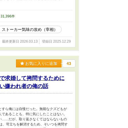
でどおり、ろくに言葉も交わさないまま、
ば寂しかった。彼に相応しくなりたくて、頑
都からは遠い、幽閉の砦に連れてこられた僕
/ 31,396件
りして、結構楽しく暮らせていると思ってい
とになってしまう。何なんだ……僕はここが
ストーカー気味の攻め（宰相）
めてください！ ＊残酷な描写があり、攻め
最終更新日 2026.03.13
登録日 2025.12.29
お気に入りに追加
43
で求婚して拷問するために
い嫌われ者の俺の話
とすら俺には自慢だった。無能なクズどもが
人であることも、特に気にしたことはない。
い……だが、取り返さなくてはならないもの
俺は、苛立ちを解消するため、そいつを拷問す