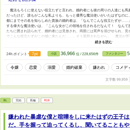
魔法もろくに使えない役立たずと言われ、婚約者にも彼の周りの人達にも馬
だったけど、誰もがこんな私よりも、もっと優秀な魔法使いがいたはずなのに
都にまでその名を知らしめた貴族の婚約者は、「なんでこんな役立たずが……
する偉大な魔法使いは、「こんな女がこの領地を任されるだなんて！ なんて
たちに囲まれ詰られて、婚約者には見放され、両親には罵声を浴びせられ、見
でこんな役立たずがこの城に来たんだ……」そう落胆されながら。 魔法が苦
なところにいられるか！ そう決意した私に、私を虐げていた誰もが腹を立て
な竜たちに、枷をされて隣の領地まで連れて行かれることになった。 重労働
つく森の城についてからは、暗く小さな部屋に放り込まれた。 たった一人で
36,966
5
7pt
24h.ポイント
小説
位 / 228,656件
ファンタジー
好で窓の外を見上げる。 なんだこれ………… 「最高…………」 もう、私
だ！ それだけで、何もかもが最高！！ 金もなければ能力もまるでない！ 
令嬢
恋愛
溺愛
婚約破棄
嫌われ
コメデ
いのままに身につけに行ける！！ 何もないのでこれから欲しいもの全部、手
城に住むことになった私。気づいたらやけに皆さんとの距離が近い？ 元婚約
りません！！ 私は忙しいので！
文字数 99,959
BL
完結
長編
R18
嫌われた暴虐な僕と喧嘩をしに来たはずの王子は
だ。手を握って迫ってくるし、聞いてることもや