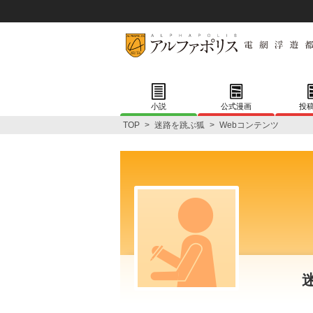
小説
公式漫画
投
TOP
>
迷路を跳ぶ狐
>
Webコンテンツ