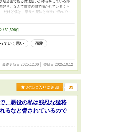
の次期当主である魔法使いが隊長をしている部
拷問好き、なんて貴族の間で囁かれているくら
。 だけど僕は、隊長の魔法と剣技に憧れてい
彼には、部隊の端で彼らの補佐をして戦う僕な
「邪魔だ」 「失せろ」 「消されたいか？」
は、「もっと鍛錬を積むなら、今後も俺の部隊
位 / 31,396件
、使いやすそうだから、らしい。 ちょっと寂
… 彼は、従っていればいいと言ったけど、僕
っていく思い
溺愛
「後悔するぞ」って言われたけど、彼に迷惑を
それからしばらくして、彼は、第二王子が率い
 僕は陰ながらお祝いするつもりだったけど、
最終更新日 2025.12.06
登録日 2025.10.12
お気に入りに追加
39
で、悪役の私は残忍な猛将
れるなと脅されているので