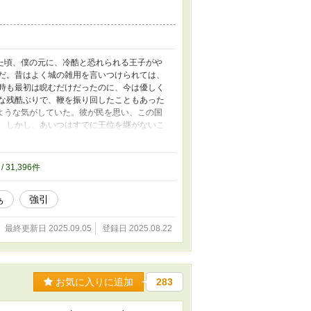
た頃、僕の元に、冷酷と恐れられる王子がや
だ。昔はよく城の雑用を言いつけられては、
時も最初は睨むだけだったのに、今は優しく
な残酷ぶりで、鞭を振り回したこともあった
ような気がしていた。彼が民を思い、この国
 しかし、あいつはすでに王位を継がないこ
が僕のもとを訪れなくなってから、貴族たち
。 嬉しかったが、王都の貴族は僕を遠ざけ
知らせが来た。僕の屋敷はすでに取り壊され
/ 31,396件
継ぐのだと。 は？ 一方的にも程がある。
言う。王族の会議で決まったらしい。 舐め
ぁ
強引
りだ。 腕を組んでその男を睨みつける僕
からも敬われていて、こんな時だと言うの
にはこれから、やりたいことがたくさんあ
最終更新日 2025.09.05
登録日 2025.08.22
族と、それに纏わり付いて甘い汁を吸う貴族
う！ そう思って対峙したはずなのに、僕を
なかったか？」だの、「酒は何が好きだ？」
か、喧嘩がしたいのか。おい、待て。なぜ手
お気に入りに追加
283
なく嫌いなんだぞ！