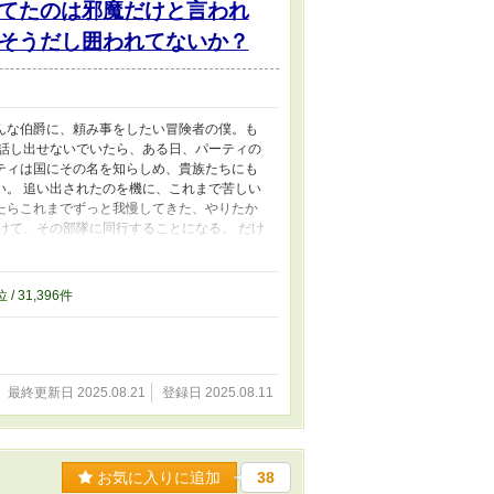
てたのは邪魔だけと言われ
そうだし囲われてないか？
んな伯爵に、頼み事をしたい冒険者の僕。も
か話し出せないでいたら、ある日、パーティの
ティは国にその名を知らしめ、貴族たちにも
い。 追い出されたのを機に、これまで苦しい
たらこれまでずっと我慢してきた、やりたか
けて、その部隊に同行することになる。 だけ
たし、僕を不本意ながら連れて行くことにな
りに、貴様が目当てのものを手に入れられなか
んなの、あんまりだ！ カッとなった僕は、
位 / 31,396件
り返してしまう。 こうして僕らは冒険に出か
泣きたいけど、どうやらもう遅いらしい……
重いのに素直になれないツンデレ伯爵×自由に
最終更新日 2025.08.21
登録日 2025.08.11
お気に入りに追加
38