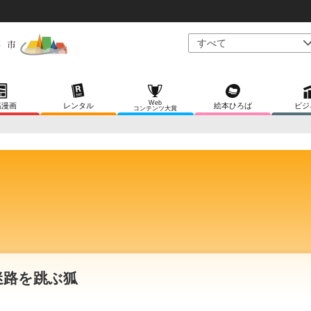
Web
稿漫画
レンタル
絵本ひろば
ビジ
コンテンツ大賞
迷路を跳ぶ狐