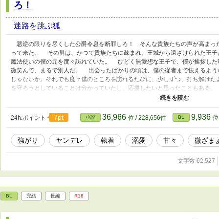
ろ！
迷路を跳ぶ狐
悪逆の限りを尽くした公爵令息を断罪しろ！ そんな貴族たちの声が高まっ
って来た。 その男は、かつて貴族たちに疎まれ、王城から遠ざけられた王子
魔法使いの僕の元を度々訪れていた。 ひどく無愛想な王子で、僕が挨拶した
微笑んで、まるで別人だ。 出会ったばかりの頃は、僕の従者まで怯えるよう
じゃないか。それでも度々僕のところを訪れるたびに、少しずつ、打ち解けた
を守ろうとしていることは分かっていたし、応援したいと思ったこともある。
とが決まっていて、次第に僕の元に来るのはあいつの従者になった。 あいつ
の噂で聞いた。殿下は、王城で兄たちと協力し、立派に治世に携わっていると
たクズばかり。無事にやっているのかと、少し心配だった。 そんなある日、
36,966
9,936
7pt
24h.ポイント
小説
位 / 228,656件
BL
位 
ることが決まっていて、僕がしていた結界の魔法の管理は、他の貴族が受け
その直後、あの王子は僕の前に現れた。何と思えば、僕を王城に連れて行くと
強がり
ヤンデレ
執着
溺愛
甘々
微ざま
るな。そんな話、勝手に進めるな。 貴族たちの間では、みくびられたら終わ
は、近づいてくる王子のことが憎らしい反面、見違えるほど楽しそうで、従者
に、嬉しかった。 だが、それとこれとは話が別だ！ 僕を甘く見るなよ。僕
文字数 62,527
る。 僕は、屋敷で働いてくれていたみんなを知り合いの魔法使いに預け、王
たちと戦うことを決意した。 手始めに…… 王族など、僕が追い返してやろ
連れ出した王子は、なんだか様子がおかしい。「この馬車は気に入ってもらえ
だの……それは今、関係ないだろう……それに、少し距離が近すぎるぞ。そう
BL
完結
長編
R18
を握るんだ？ あまり近づくな！！ 僕は距離を詰められるのがどうしようも