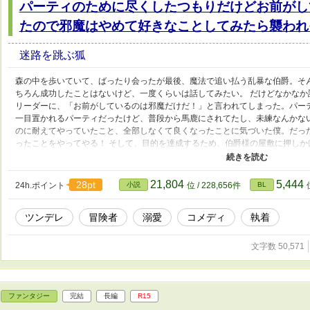
パーティのために尽くしたつもりだけどお前がし
たので邪魔はやめて好きなことしてみたら襲われ
迷路を跳ぶ狐
森の中を歩いていて、ばったり会ったが最後、魔法で追い払う乱暴な伯爵。そ
ちろん成功したことはないけど、一度くらいは話してみたい。 だけどなかな
リーダーに、「お前がしているのは邪魔だけだ！」と言われてしまった。パー
一目置かれるパーティだったけど、普段から馬鹿にされてたし、未練なんかな
のに耐えてやっていたこと、全部しなくて良くなったことに気づいた僕。だっ
ったことをやってやる！ そして、目的を達成するため、伯爵様の屋敷に押しか
ど、その時僕は、すでに優秀なパーティの邪魔ばかりしていたと噂になってい
ってしまった伯爵様は、激怒してしまったみたい。 「連れて行ってやる代わ
ったら、貴様はパーティの奴隷だ。夜は全員に奉仕しろ！」と言い出した。 そ
21,804
5,444
28pt
24h.ポイント
小説
位 / 228,656件
BL
「いいですよ！ 代わりに僕が手に入れたら伯爵様が奴隷です！！」と、怒鳴
けた。そしてあっさり賭けに負けた！ なんでこんなことになるんだ……って
ツンデレ
冒険者
溺愛
コメディ
執着
諦める僕。 ……だけど伯爵様……なんだかいつも、僕に優しくないか？ 愛が
なりたい鈍感冒険者
文字数 50,571
ファンタジー
完結
長編
R15