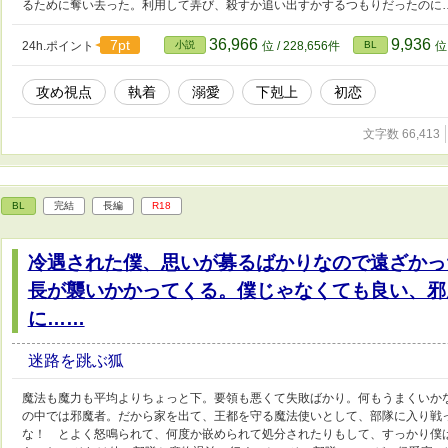
るために奪い去った。利用して弄び、殺すか追い出すかするつもりだったのに
36,966
9,936
7pt
24h.ポイント
小説
位 / 228,656件
BL
位 
攻め視点
執着
溺愛
下剋上
初恋
文字数 66,413
BL
完結
長編
R18
冷遇された僕、思いが募るばかりなので遠ざかっ
長が襲いかかってくる。僕じゃなくても良い、邪
に……
迷路を跳ぶ狐
魔法も魔力も平均よりちょっと下。要領も悪くて失敗ばかり。何もうまくいか
の中では邪魔者。だから家を出て、王都を守る魔法使いとして、部隊に入り戦
な！ とよく怒鳴られて、何度か嵌められて処分されたりもして、すっかり僕