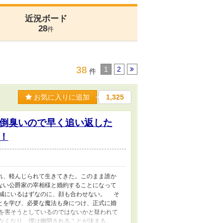
近況ボード
28
件
38
1
2
件
お気に入りに追加
1,325
倒臭いので早く追い返した
！
れ、軽んじられて生きてきた。このまま誰か
ない公爵家の宰相様と婚約することになって
城にいるはずなのに、顔も合わせない。 そ
とを学び、必要な魔法も身につけ、正式に婚
を害そうとしているのではないかと疑われて
もなくなり、僕は幽閉されることが決まる。