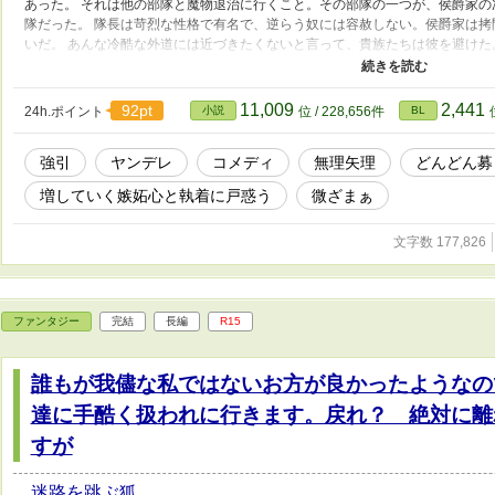
あった。 それは他の部隊と魔物退治に行くこと。その部隊の一つが、侯爵家
隊だった。 隊長は苛烈な性格で有名で、逆らう奴には容赦しない。侯爵家は
いだ。 あんな冷酷な外道には近づきたくないと言って、貴族たちは彼を避けた
た。獰猛でありながら冷静、圧倒的な力を持つそれに魅了された。 もちろん
んか見えてない。 僕に向かって言うことはほんの少し。 「任務を遂行しろ」 
……このどれかか、命令だけ。 彼の部隊として魔物討伐をする最後の日、彼
11,009
2,441
92pt
24h.ポイント
小説
位 / 228,656件
BL
に入れてやってもいい」と誘ってくれた。 僕は喜んだけど、僕を誘った理由は
しくなった。 それなら僕じゃなくても、命令に従う人ならいいってことかな…
強引
ヤンデレ
コメディ
無理矢理
どんどん募
に彼の命じることをこなせるとは思えない。 僕は、その話を断った。彼には
かけるよりいい。 それから僕は元の部隊に戻り、彼と会うことはなかった。 
増していく嫉妬心と執着に戸惑う
微ざまぁ
る王家の部隊と共に大きな功績を上げ、侯爵家の当主になることが決まった。
突然彼に呼び出されてしまう。
文字数 177,826
ファンタジー
完結
長編
R15
誰もが我儘な私ではないお方が良かったようなの
達に手酷く扱われに行きます。戻れ？ 絶対に離
すが
迷路を跳ぶ狐