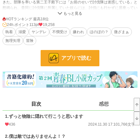
きた。部隊を率いる第二王子殿下には「お前のせいで討伐隊は迷惑している」と
怒鳴られ、昔同じ討伐隊に所属していた奴らには、討伐にも行かずに居座ってい
る厄介者と陰口を叩かれ、邪険にされてばかり。
そしてある日、武器庫の管理を怠ったとみんなの前で罵られた僕は、ついにク
HOTランキング 最高18位
ビを言い渡されてしまった。
24h.ポイント
113pt
19,258
執着
溺愛
ヤンデレ
不憫受け
嫌われ
ほのぼの？
微ざまぁ
ずっと僕を邪魔者だと蔑んできた家族にも追い出され、行き場を失った僕は、
無理矢理
冒険
第二王子と貴族たちの策略で、辺境の砦で魔物と戦う伯爵と婚約するように命じ
られる。
僕、そんな人に会ったこともないのに……しかも彼にとって僕は、彼の足を引
アプリで読む
っ張る邪魔者らしい。
また邪魔物扱いされるのかと思っていたら、相手の男は、首輪とか鎖とか持っ
て僕に迫ってくる。
なんなんだこいつっ……！ こんなの聞いてない。なんでこんな怖い奴と婚約
しなきゃならないんだ……！
しかも、伯爵の従者であるはずの男は、伯爵の旅の邪魔をしろと言って迫って
目次
感想
くる。
僕が、あの怖い男の敵？！ 絶対無理！ 今日もまた鎖なんか持って笑ってる
し、怖すぎる！
1.ずっと物陰に隠れて行こうと思います
436
2024.11.30 17:10
1,766文字
＊攻めが少し乱暴（受けにだけはとても甘い）です。序盤胸糞注意。無理矢理の
表現があり挿入なしの予定で一部暴力的、残酷な表現があります。苦手な方はご
2.僕は敵ではありませんよ！？
注意ください。