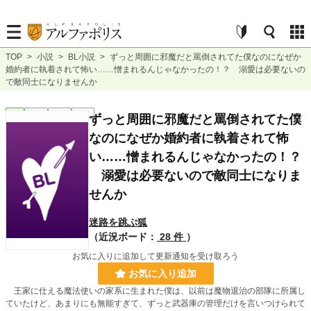
TOP
>
小説
>
BL小説
>
ずっと周囲に邪魔だと罵倒されてた僕なのになぜか
婚約者に執着されて怖い……憎まれるんじゃなかったの！？ 溺愛は必要ないの
で敵同士になりませんか
BL
完結
長編
R18
ずっと周囲に邪魔だと罵倒されてた僕
なのになぜか婚約者に執着されて怖
い……憎まれるんじゃなかったの！？
溺愛は必要ないので敵同士になりま
せんか
迷路を跳ぶ狐
（近況ボード：
28 件
）
お気に入りに追加して更新通知を受け取ろう
お気に入り追加
王家に仕える魔法使いの家系に生まれた僕は、以前は魔物退治の部隊に所属し
ていたけど、あまりにも無能すぎて、ずっと武器庫の管理だけを言いつけられて