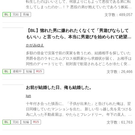
転生したのはいいとして、何故よりにもよって悪役である弟に転
生してしまったのか…！？ 悪役の弟が抱えていたであろう嫉妬に
抗いつつ転生生活を過ごす物語。
文字数：489,057
BL
完結
長編
【BL】惚れた男に嫌われたくなくて「男遊びならして
もいい」と言ったら、本当に男遊びを始められて絶望し
ている侯爵令息の話
かがみゆえ
多額の借金で没落寸前の実家を救うため、結婚相手を探していた
男爵令息のラキにカムグロス侯爵家から求婚状が届く。 お相手は
同性のディートリヒで、初対面で歓迎されるどころか冷たく突き
放されてしまう。 『必要最低限関わるな』 『愛人を作るな』
文字数：26,466
BL
連載中
短編
R15
『男遊びならしてもいい』 ディートリヒから実家の借金を完済す
る条件を言われたラキは、学園で令息たちとの交流を満喫中。 褒
め上手なラキの周りには可愛い令息が集まり、推し活状態に。 一
お前が結婚した日、俺も結婚した。
方、ディートリヒだけが嫉妬で胃を痛める日々。 ラキへの恋心を
jun
隠し続けた不器用侯爵令息に、幸せな未来は訪れるのか？ .
十年付き合った慎吾に、「子供が出来た」と告げられた俺は、翌
日同棲していたマンションを出た。 新しい引っ越し先を見つける
為に入った不動産屋は、やたらとフレンドリー。 年下の直人、中
学の同級生で妻となった志帆、そして別れた恋人の慎吾と妻の美
文字数：61,763
BL
完結
短編
R15
咲、絡まりまくった糸を解すことは出来るのか。そして本田 蓮
こと俺が最後に選んだのは･･･。 ＊現代日本のようでも架空の世