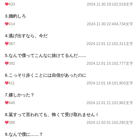
433
2024.11.30 19:10
2,519文字
小説
9,850 位 / 228,589 件
3.婚約しろ
BL
2,114 位 / 31,385 件
414
2024.11.30 22:40
4,734文字
お気に入り
1,183
4.逃げ出すなら、今だ
24h.ポイント
113 pt
387
2024.12.01 12:10
2,311文字
文字数
191,372
5.なんで僕ってこんなに抜けてるんだ……
392
2024.12.01 15:10
2,777文字
更新日時
2025.01.31 21:00
6.こっそり歩くことには自信があったのに
初回公開日時
2024.11.30 17:10
411
2024.12.01 18:10
1,903文字
初回完結日時
2025.01.31 21:01
7.嬉しかった？
週間ポイント
784 pt (10,762 位)
440
2024.12.01 21:10
1,962文字
月間ポイント
3,004 pt (12,205 位)
8.返すって言われても、怖くて受け取れません！
年間ポイント
56,714 pt (9,496 位)
390
2024.12.02 01:10
2,292文字
累計ポイント
593,010 pt (9,118 位)
9.なんで僕に……？