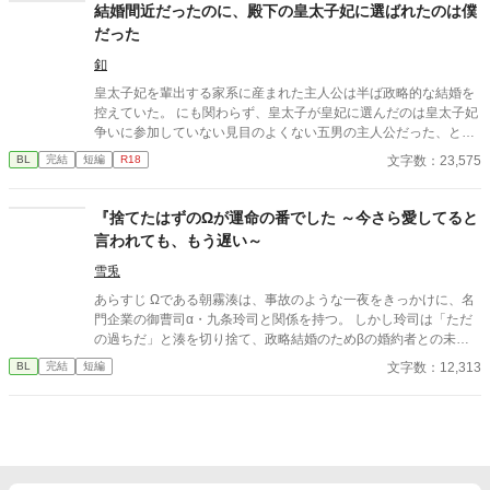
界のお話しです。気になる箇所が多々あると思いますが、さら〜
結婚間近だったのに、殿下の皇太子妃に選ばれたのは僕
っと読んで頂けると有り難いです。 ＊初回2話、本編書き終わる
だった
までは1日1話、10時投稿となります。
釦
皇太子妃を輩出する家系に産まれた主人公は半ば政略的な結婚を
控えていた。 にも関わらず、皇太子が皇妃に選んだのは皇太子妃
争いに参加していない見目のよくない五男の主人公だった、とい
うお話。
文字数：23,575
BL
完結
短編
R18
『捨てたはずのΩが運命の番でした ～今さら愛してると
言われても、もう遅い～
雪兎
あらすじ Ωである朝霧湊は、事故のような一夜をきっかけに、名
門企業の御曹司α・九条玲司と関係を持つ。 しかし玲司は「ただ
の過ちだ」と湊を切り捨て、政略結婚のためβの婚約者との未来
を選んだ。 深く傷ついた湊は、彼の前から姿を消す。 数か月後―
文字数：12,313
BL
完結
短編
―。 湊の身体は、これまで誰も知らなかった希少な『遅咲きΩ』
として覚醒する。 その瞬間、玲司は初めて湊こそが運命の番だっ
たと知る。 「戻ってきてくれ」 今さら必死に追いかけてくる玲
司。 だが湊の隣には、自分を支え続けてくれた医師のα・神崎伊
織がいた。 「あなたは俺を捨てたでしょう」 後悔に苦しむα、執
着する第二のα、そして希少Ωを巡る陰謀。 もう二度と傷つきた