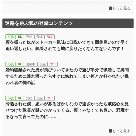
もっと見る
迷路を跳ぶ狐の登録コンテンツ
小説
BL
完結
長編
R15
僕を振った奴がストーカー気味に口説いてきて面倒臭いので早く
追い返したい。執着されても城に戻りたくなんてないんです！
小説
BL
連載中
長編
R15
婚約破棄された男が飛びついてきたので遊び半分で求婚して拷問
するために連れ帰ったらすぐに惚れてしまい何とか好かれたい嫌
われ者の俺の話
小説
BL
完結
長編
R18
冷遇された僕、思いが募るばかりなので遠ざかったら嫉妬心を見
せつけた隊長が襲いかかってくる。僕じゃなくても良い、邪魔す
るなって言ってたのに……
もっと見る