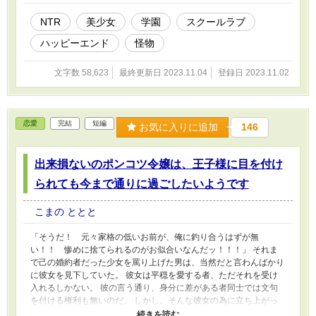
して傷心する彼は、幼い頃に離れ離れになった少女と偶然にも再
開。恋人、だと思っていた人物とは正反対に明るいその少女――山
NTR
美少女
学園
スクールラブ
司彩美との久しぶりの会話に癒しを感じた良介は、過去の恋愛を吹
ハッピーエンド
怪物
っ切る決意を固める。 果たして良介は、新しい恋を掴む事が出来
るのか？ そして、不貞の恋人――晴空ちかりの本性とは？ 当作品
はカクヨム様でも掲載しております。
文字数 58,623
最終更新日 2023.11.04
登録日 2023.11.02
恋愛
完結
短編
お気に入りに追加
146
出来損ないのポンコツ令嬢は、王子様に目を付け
られても今まで通りに過ごしたいようです
こまの ととと
「そうだ！ 元々家格の低いお前が、俺に釣り合うはずが無
い！！ 惨めに捨てられるのがお似合いなんだッ！！！」 それま
で己の婚約者だった少女を罵り上げた男は、当然だと言わんばかり
に彼女を見下していた。 彼女は平穏を愛する者、ただそれを受け
入れるしかない。 彼の言う通り、身分に差がある者同士では文句
を付ける権利も無いのだ。 しかし、そんな彼女の為に立ち上がっ
た男がいた。 彼女の従者として過ごした男は、孤児でありしがら