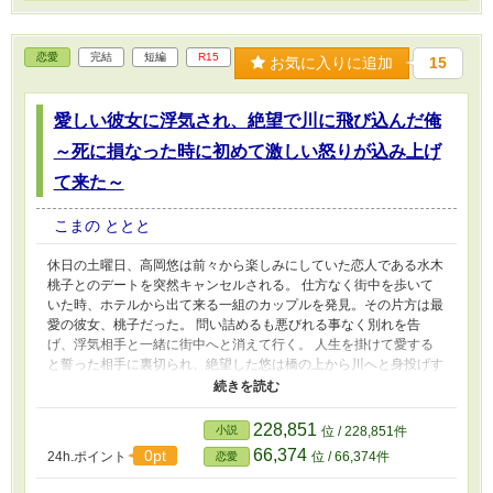
恋愛
完結
短編
R15
お気に入りに追加
15
愛しい彼女に浮気され、絶望で川に飛び込んだ俺
～死に損なった時に初めて激しい怒りが込み上げ
て来た～
こまの ととと
休日の土曜日、高岡悠は前々から楽しみにしていた恋人である水木
桃子とのデートを突然キャンセルされる。 仕方なく街中を歩いて
いた時、ホテルから出て来る一組のカップルを発見。その片方は最
愛の彼女、桃子だった。 問い詰めるも悪びれる事なく別れを告
げ、浮気相手と一緒に街中へと消えて行く。 人生を掛けて愛する
と誓った相手に裏切られ、絶望した悠は橋の上から川へと身投げす
るが、助かってしまう。 その時になり、何故自分がこれ程苦しい
思いをしてあの二人は幸せなんだと激しい怒りを燃やす。 復讐を
決意した悠は二人を追い込む為に人鬼へと変貌する。
228,851
小説
位 / 228,851件
66,374
0pt
24h.ポイント
位 / 66,374件
恋愛