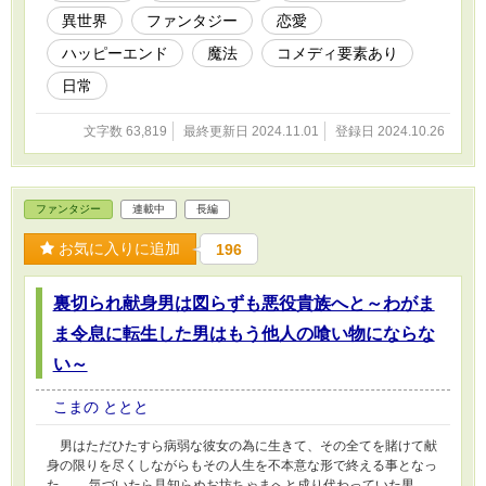
異世界
ファンタジー
恋愛
ハッピーエンド
魔法
コメディ要素あり
日常
文字数 63,819
最終更新日 2024.11.01
登録日 2024.10.26
ファンタジー
連載中
長編
お気に入りに追加
196
裏切られ献身男は図らずも悪役貴族へと～わがま
ま令息に転生した男はもう他人の喰い物にならな
い～
こまの ととと
男はただひたすら病弱な彼女の為に生きて、その全てを賭けて献
身の限りを尽くしながらもその人生を不本意な形で終える事となっ
た。 気づいたら見知らぬお坊ちゃまへと成り代わっていた男