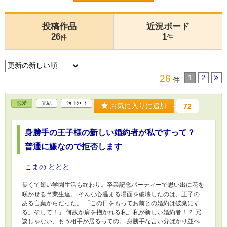
投稿作品
近況ボード
26
1
件
件
26
1
2
件
恋愛
完結
ｼｮｰﾄｼｮｰﾄ
お気に入りに追加
72
身勝手の王子様の新しい婚約者が私ですって？
普通に嫌なので拒否します
こまの ととと
長くて短い学園生活も終わり。卒業記念パーティーで思い出に花を
咲かせる卒業生達。 そんな心温まる場面を破壊したのは、王子の
ある言葉からだった。 「この日をもってお前との婚約は破棄にす
る。そして！」 何故か肩を抱かれる私。私が新しい婚約者！？ 冗
談じゃない、もう相手が居るっての。 身勝手な言い分ばかり並べ