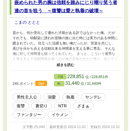
嵌められた男の腕は信頼を踏みにじり嘲り笑う者
達の首を狙う ～復讐は愛と執着の破壊～
こまの ととと
昔から、何か突出して優れた才能がある訳ではなかった俺。 だが
それでも、幼馴染に誘われ冒険の旅に出た時には実力のある仲間に
囲まれていた。 目立った活躍も無い俺だったが、苦楽を共にし、
喜びを分かち合える信頼出来る仲間達を支える事に専念。 そんな
俺に対して仲間達も頼ってくれていた。 きっと、こういう優秀な
人達を支えて信頼関係を築くのが俺の天命なのだと悟り、信じてく
れる仲間達の為に俺は必死に過酷な旅についていった。 そのうち
仲間の一人とも恋人になり、まさしく人生の充実を感じていた。
そんな、幸せを噛み締めながら旅をしていた時だった――。 ――
228,851
小説
位 / 228,851件
俺は決して、お前達を許しなどしない……！
31,440
0pt
24h.ポイント
位 / 31,440件
BL
男性主人公
溺愛
執着
ヤンデレ
復讐
裏切り
NTR
ざまぁ
ファンタジー
イケメン
文字数 25,040
最終更新日 2024.11.02
登録日 2024.10.31