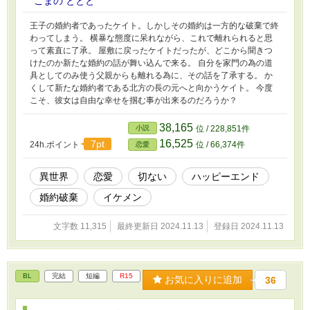
こまの ととと
王子の婚約者であったケイト。しかしその婚約は一方的な破棄で終
わってしまう。 横暴な態度に呆れながら、これで離れられると思
って素直に了承。 屋敷に戻ったケイトだったが、どこから聞きつ
けたのか新たな婚約の話が舞い込んで来る。 自分を家門の為の道
具としてのみ使う父親からも離れる為に、その話を了承する。 か
くして新たな婚約者である北方の長の元へと向かうケイト。 今度
こそ、彼女は自由な幸せを掴む事が出来るのだろうか？
38,165
小説
位 / 228,851件
16,525
7pt
24h.ポイント
位 / 66,374件
恋愛
異世界
恋愛
切ない
ハッピーエンド
婚約破棄
イケメン
文字数 11,315
最終更新日 2024.11.13
登録日 2024.11.13
BL
完結
短編
R15
お気に入りに追加
36