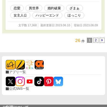
に泥を塗る親不孝な無能者、不幸をまき散らす事しか出来ないクズ
と陰で罵る。 だが、実は助けられていた彼女。そして彼女を助け
恋愛
異世界
婚約破棄
ざまぁ
た人物は……なんと、お忍びで辺境の地を訪れていた隣国の秀麗な
女主人公
ハッピーエンド
ほっこり
王子であった。 ※残酷的かつ暴力的な描写が多少ございますの
で、閲覧の際にはご注意下さい。
文字数 17,368
最終更新日 2023.06.10
登録日 2023.06.09
26
1
2
件
アプリ一覧
公式SNS一覧