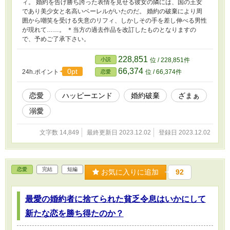
ィ。 婚約を告げ勝ち誇った表情を見せる彼女の隣には、国の王女
であり美少女と名高いベーレルがいたのだ。 婚約の破棄により周
囲から嘲笑を受ける失意のリフィ、しかしその手を差し伸べる男性
が現れて……。 ＊当方の過去作品を改訂したものとなりますの
で、予めご了承下さい。
228,851
小説
位 / 228,851件
66,374
0pt
24h.ポイント
位 / 66,374件
恋愛
恋愛
ハッピーエンド
婚約破棄
ざまぁ
溺愛
文字数 14,849
最終更新日 2023.12.02
登録日 2023.12.02
恋愛
完結
短編
お気に入りに追加
92
最愛の婚約者に捨てられた貧乏令息はいかにして
新たな恋を勝ち得たのか？