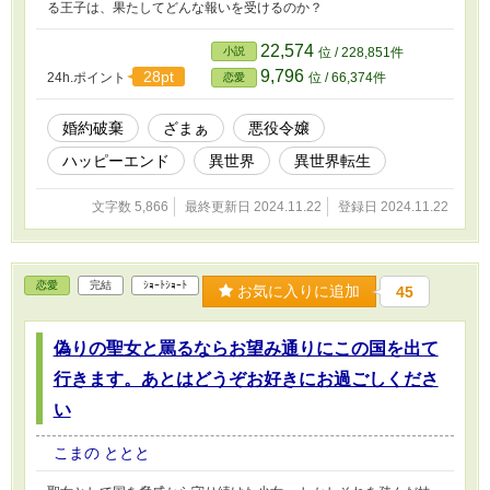
る王子は、果たしてどんな報いを受けるのか？
22,574
小説
位 / 228,851件
9,796
28pt
24h.ポイント
位 / 66,374件
恋愛
婚約破棄
ざまぁ
悪役令嬢
ハッピーエンド
異世界
異世界転生
文字数 5,866
最終更新日 2024.11.22
登録日 2024.11.22
恋愛
完結
ｼｮｰﾄｼｮｰﾄ
お気に入りに追加
45
偽りの聖女と罵るならお望み通りにこの国を出て
行きます。あとはどうぞお好きにお過ごしくださ
い
こまの ととと