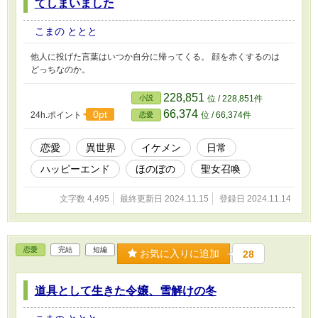
てしまいました
こまの ととと
他人に投げた言葉はいつか自分に帰ってくる。 顔を赤くするのは
どっちなのか。
228,851
小説
位 / 228,851件
66,374
0pt
24h.ポイント
位 / 66,374件
恋愛
恋愛
異世界
イケメン
日常
ハッピーエンド
ほのぼの
聖女召喚
文字数 4,495
最終更新日 2024.11.15
登録日 2024.11.14
恋愛
完結
短編
お気に入りに追加
28
道具として生きた令嬢、雪解けの冬