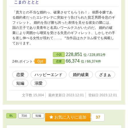
こまの ととと
「貴方との不当な婚約っ、破棄させてもらうわ！」 侯爵令嬢であ
る婚約者だったエレテレテに突如そう告げられた貧乏男爵令息のギ
フィレット。 婚約を告げ勝ち誇った表情を見せる彼女の隣には、
国の王子であり美青年と名高いワールテスがいたのだ。 婚約の破
棄により周囲から嘲笑を受ける失意のギフィレット、しかしその手
を差し伸べる女性が現れて……。 *当作品はカクヨム様でも掲載し
ております。
228,851
小説
位 / 228,851件
66,374
0pt
24h.ポイント
位 / 66,374件
恋愛
恋愛
ハッピーエンド
婚約破棄
ざまぁ
短編
溺愛
文字数 15,004
最終更新日 2023.12.01
登録日 2023.12.01
BL
完結
短編
お気に入りに追加
37