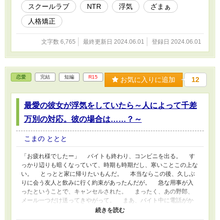
スクールラブ
NTR
浮気
ざまぁ
人格矯正
文字数 6,765
最終更新日 2024.06.01
登録日 2024.06.01
恋愛
完結
短編
R15
お気に入りに追加
12
最愛の彼女が浮気をしていたら～人によって千差
万別の対応。彼の場合は……？～
こまの ととと
「お疲れ様でしたー」 バイトも終わり、コンビニを出る。 す
っかり辺りも暗くなっていて、時期も時期だし、寒いことこの上な
い。 とっとと家に帰りたいもんだ。 本当ならこの後、久しぶ
りに会う友人と飲みに行く約束があったんだが。 急な用事が入
ったということで、キャンセルされた。 まったく、あの野郎、
メール一つだけ送ってきやがって。 まあ、バイト中に電話がか
かって来ても困るか。 それはそれとして。 家に帰れば愛しの
彼女が持っている、それだけで心が温まること間違いないだろう。