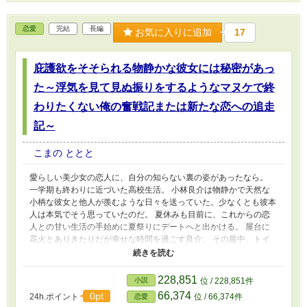
恋愛
完結
長編
お気に入りに追加
17
庇護欲をそそられる物静かな彼女には秘密があっ
た～浮気を見て見ぬ振りをするようなマヌケで終
わりたくない俺の奮戦記または新たな恋への追走
記～
こまの ととと
愛らしい美少女の恋人に、自分の知らない裏の姿があったなら。
一学期も終わりに近づいた高校生活。 小林良介は物静かで天然な
小柄な彼女と他人が羨むような日々を送っていた。少なくとも彼本
人は本気でそう思っていたのだ。 夏休みも目前に、これからの恋
人との甘い生活の手始めに夏祭りにデートへと出かける。 屋台に
花火とありきたりだが幸せな時間を過ごす良介。 その最中、トイ
レに行きたいと一人離れる恋人にこんな待ち時間も恋人の特権と余
裕を見せるも、いつまでも帰ってこない事にしびれを切らして探し
に行く。 やがて人込みの離れた林の中へと足を踏み入れて行く
228,851
小説
位 / 228,851件
が、そこで受け入れがたい光景を目にする。 見知らぬ男と唇を重
66,374
0pt
24h.ポイント
位 / 66,374件
恋愛
ねる恋人。 思わず逃げ出す良介は、絶望感に苦しむ。 幸せが反転