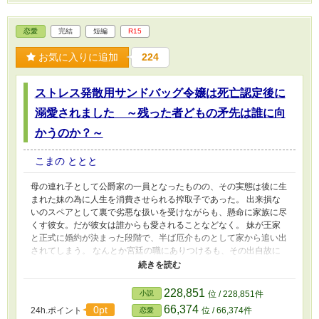
恋愛
完結
短編
R15
お気に入りに追加
224
ストレス発散用サンドバッグ令嬢は死亡認定後に
溺愛されました ～残った者どもの矛先は誰に向
かうのか？～
こまの ととと
母の連れ子として公爵家の一員となったものの、その実態は後に生
まれた妹の為に人生を消費させられる搾取子であった。 出来損な
いのスペアとして裏で劣悪な扱いを受けながらも、懸命に家族に尽
くす彼女。だが彼女は誰からも愛されることなどなく。 妹が王家
と正式に婚約が決まった段階で、半ば厄介ものとして家から追い出
されてしまう。 なんとか宮廷の職にありつけるも、その出自故に
悪意を以って方々から一方的に雑務を押し付けられ、ついに過労で
倒れてしまう。 無能の烙印を押され、その宮廷すらもいられなく
なった彼女。 そんな彼女に、せめてもの使い道として辺境の土地
228,851
小説
位 / 228,851件
を収める貴族へと縁談を強制する親。 その道中に嵐に見舞われて
66,374
0pt
24h.ポイント
位 / 66,374件
恋愛
しまい、行方知れずとなった彼女に両親は、どこまでも自分達の顔