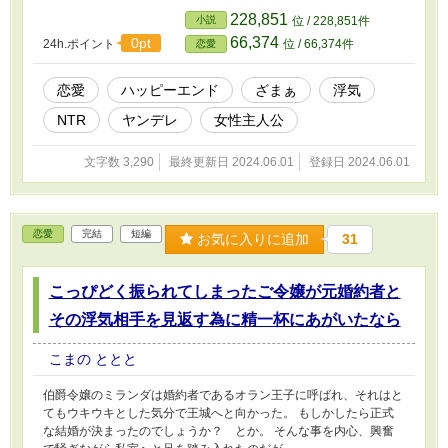
思えば高校生から今日まで付き合ってきて六年程たっている。
228,851
小説
位 / 228,851件
俺みたいなうだつの上がらないフリーターに付き合ってくれるん
66,374
0pt
24h.ポイント
位 / 66,374件
恋愛
だから、本当に頭が上がらないぜ。 そんな献身的な彼女を思い
浮かべながら気づくと自宅アパート前まで来ていた。 階段を上
がって、自分の部屋までたどり着く。 さあ、今日の疲れを彼女
恋愛
ハッピーエンド
ざまぁ
浮気
の笑顔で癒すぞ。 そう思ってゆっくりと扉をあげたんだが。
NTR
ヤンデレ
女性主人公
「あれ？」
文字数 3,290
最終更新日 2024.06.01
登録日 2024.06.01
恋愛
完結
短編
お気に入りに追加
31
こっぴどく振られてしまったご令嬢が元婚約者と
その浮気相手を見返す為に精一杯にあがいたなら
こまの ととと
伯爵令嬢のミランダは婚約者であるオラン王子に呼ばれ、それはと
てもウキウキとした気分で王城へと向かった。 もしかしたら正式
な結婚が決まったのでしょうか？ とか。 そんな事を内心、興奮