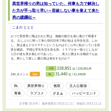
異世界帰りの男は知っていた、何事も力で解決し
た方が手っ取り早い～容赦しない事を覚えて来た
男の蹂躙伝～
こまの ととと
かつて異世界に飛ばされた男は、無敵の能力を身に着けて帰還す
る。 久しぶりに帰って来た現代日本で再び始まる学生生活。しか
し、形は違えどロクデナシというものはそこら中に転がっている現
状を確認。 平穏な学生生活を送る為、トラブルを一捻りにしなが
ら己の道を突き進むのであった。 ……美人に囲まれる物語でもあ
る。果たして新しい愛の形は発生するのか？
228,851
小説
位 / 228,851件
31,440
0pt
24h.ポイント
位 / 31,440件
BL
BL
異世界帰り
無双
主人公最強
青春
ラブコメ
ざまぁ
ハッピーエンド
文字数 20,976
最終更新日 2023.11.11
登録日 2023.11.11