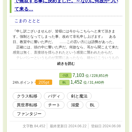
で無双する事に決めました。～なのに何故かつい
て来る…
こまの ととと
『申し訳ございませんが、皆様には今からこちらへと来て頂きま
す。強制となってしまった事、改めて非礼申し上げます』 ある
日、教室中に響いた声だ。 ……この言い方には語弊があった。
正確には、頭の中に響いた声だ。何故なら、耳から聞こえて来た
感覚は無く、直接頭を揺らされたという感覚に襲われたからだ。
テレパシーというものが実際にあったなら、確かにこういうもの
なのかも知れない。 問題はいくつかあるが、最大の問題は……
俺はただその教室近くの廊下を歩いていただけという事だ。 ＊当
作品はカクヨム様でも掲載しております。
7,103
小説
位 / 228,851件
1,452
205pt
24h.ポイント
位 / 31,440件
BL
クラス転移
バディ
剣と魔法
異世界転移
チート
溺愛
BL
ファンタジー
文字数 84,452
最終更新日 2024.06.22
登録日 2024.06.08