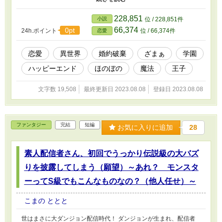
みの無い立場であった為に、元婚約者の男を殴り飛ばしてしまった
のだ。 事が終わった後、自ら家を離れる決心をする従者の男性を
228,851
小説
位 / 228,851件
見送る事しか出来なかった彼女。 その夜に行われた学園の舞踏会
66,374
0pt
24h.ポイント
位 / 66,374件
恋愛
に、どのような気持ちで向かったかなど誰に分かるはずも無い。
ただ一つ、それでも自身の平穏を貫いて行く事だろう。例え彼女を
放っておかない者達が現れても……。 ＊当作品はカクヨム様でも
恋愛
異世界
婚約破棄
ざまぁ
学園
掲載しております。
ハッピーエンド
ほのぼの
魔法
王子
文字数 19,508
最終更新日 2023.08.08
登録日 2023.08.08
ファンタジー
完結
短編
お気に入りに追加
28
素人配信者さん、初回でうっかり伝説級の大バズ
りを披露してしまう（願望）～あれ？ モンスタ
ーってS級でもこんなものなの？（他人任せ）～
こまの ととと
世はまさに大ダンジョン配信時代！ ダンジョンが生まれ、配信者