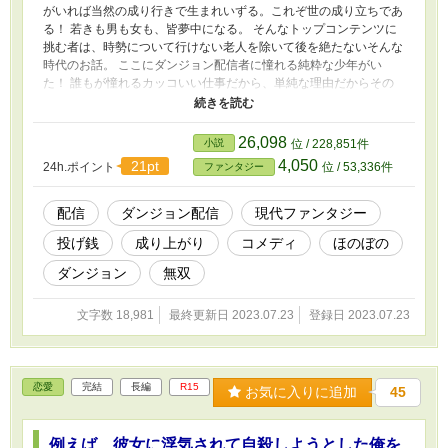
がいれば当然の成り行きで生まれいずる。これぞ世の成り立ちであ
る！ 若きも男も女も、皆夢中になる。 そんなトップコンテンツに
挑む者は、時勢について行けない老人を除いて後を絶たないそんな
時代のお話。 ここにダンジョン配信者に憧れる純粋な少年がい
た！ 誰もが憧れるカッコいい仕事だから、単純な理由だからその
思いは力強い。 彼の純粋な心に触れた視聴者は、次第に惹かれて
彼を求めてやまなくなる。 彼の通った後にはモンスターの屍。た
どり着いたボスとの死闘。そして仲間との……。 果たして彼の築
26,098
小説
位 / 228,851件
き上げる伝説の目撃者に、アナタも成れるのだろうか？ ＊あらす
4,050
21pt
24h.ポイント
位 / 53,336件
ファンタジー
じと本編では若干の差異がある場合がございます。あらかじめご了
承下さい。 ＊当作品はカクヨム様でも掲載しております。
配信
ダンジョン配信
現代ファンタジー
投げ銭
成り上がり
コメディ
ほのぼの
ダンジョン
無双
文字数 18,981
最終更新日 2023.07.23
登録日 2023.07.23
恋愛
完結
長編
R15
お気に入りに追加
45
例えば、彼女に浮気されて自殺しようとした俺を