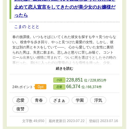
止めて恋人宣言をしてきたのが美少女のお嬢様だ
ったら
こまの ととと
春の放課後。いつもそばにいてくれた彼女を探すも中々見つからな
い。 校舎中を歩き回り、やっと見つけた最愛の女性。しかし、彼
女は別の男とキスをしていて――。 心から愛していた女性に裏切
られた男は、失意に飲まれ、悲しみと怒りに苦しみ喘ぐ。 コント
ロール出来ない感情に苛まれて、ついに死を選ぼうとしたその時の
事だった。 助けに入ったのは聖母のような母性を持った、少女。
自分に好意を持ってくれた彼女の為、再び生きる事を決意する。
そして、その為には――前へと進む為には復讐しかない。 絶対に
許さない。クズ共を新しい人生の犠牲にしてやる！ ＊当作品はカ
228,851
小説
位 / 228,851件
クヨム様でも掲載しております。
66,374
0pt
24h.ポイント
位 / 66,374件
恋愛
恋愛
青春
ざまぁ
学園
浮気
復讐
文字数 49,650
最終更新日 2023.07.22
登録日 2023.07.16