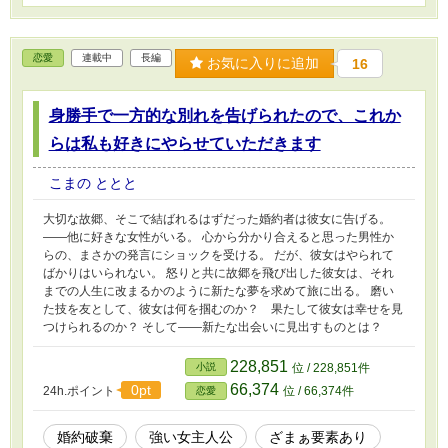
恋愛
連載中
長編
お気に入りに追加
16
身勝手で一方的な別れを告げられたので、これか
らは私も好きにやらせていただきます
こまの ととと
大切な故郷、そこで結ばれるはずだった婚約者は彼女に告げる。
――他に好きな女性がいる。 心から分かり合えると思った男性か
らの、まさかの発言にショックを受ける。 だが、彼女はやられて
ばかりはいられない。 怒りと共に故郷を飛び出した彼女は、それ
までの人生に改まるかのように新たな夢を求めて旅に出る。 磨い
た技を友として、彼女は何を掴むのか？ 果たして彼女は幸せを見
つけられるのか？ そして――新たな出会いに見出すものとは？
228,851
小説
位 / 228,851件
66,374
0pt
24h.ポイント
位 / 66,374件
恋愛
婚約破棄
強い女主人公
ざまぁ要素あり