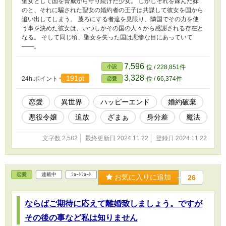
聖女として国を脅威から守り続けた少女。 しかしそれを疎んだ妹
のと、それに騙された聖女の婚約者の王子は共謀して彼女を国から
追い出してしまう。 蔑ろにする者達を見限り、隣国でその力を使
う事を決めた彼女は、いつしかその国の人々から感謝される存在と
なる。 そして同じ頃、聖女を失った国は悲惨な目にあっていて
――。
7,596
小説
位 / 228,851件
3,328
191pt
24h.ポイント
位 / 66,374件
恋愛
恋愛
異世界
ハッピーエンド
婚約破棄
悪役令嬢
追放
ざまぁ
身分差
魔法
文字数 2,582
最終更新日 2024.11.22
登録日 2024.11.22
恋愛
連載中
ｼｮｰﾄｼｮｰﾄ
お気に入りに追加
26
ならばご期待に応えて離婚致しましょう。ですが
その後の事など私は知りません