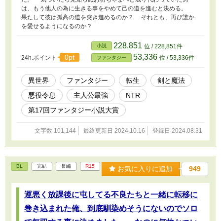
は、もう他人の為に生きる事をやめて己の道を進むと決める。
果たして彼は孤高の道を突き進めるのか？ それとも、再び誰か
を愛せるようになるのか？
228,851
小説
位 / 228,851件
53,336
0pt
24h.ポイント
位 / 53,336件
ファンタジー
異世界
ファンタジー
転生
剣と魔法
悪役令息
主人公最強
NTR
第17回ファンタジー小説大賞
文字数 101,144
最終更新日 2024.10.16
登録日 2024.08.31
BL
完結
長編
R15
お気に入りに追加
949
運悪く放課後に屯してる不良たちと一緒に転移に
巻き込まれた俺、到底馴染めそうにないのでソロ