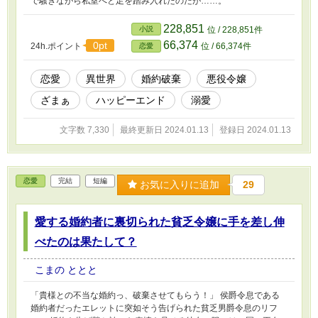
で騒ぎながら私室へと足を踏み入れたのだが……。
228,851
小説
位 / 228,851件
66,374
0pt
24h.ポイント
位 / 66,374件
恋愛
恋愛
異世界
婚約破棄
悪役令嬢
ざまぁ
ハッピーエンド
溺愛
文字数 7,330
最終更新日 2024.01.13
登録日 2024.01.13
恋愛
完結
短編
お気に入りに追加
29
愛する婚約者に裏切られた貧乏令嬢に手を差し伸
べたのは果たして？
こまの ととと
「貴様との不当な婚約っ、破棄させてもらう！」 侯爵令息である
婚約者だったエレットに突如そう告げられた貧乏男爵令息のリフ