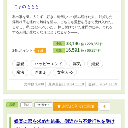
こまの ととと
私の事を気に入らず、好きに罵倒しつつ拒み続けた夫。 妊娠した
浮気相手を連れて離縁を望み、こちらも愛想を尽きて受け入れた。
しかし、私は分かっていた。 押し付けていた家門の仕事、それを
する人間が居なくなればどうなるかを――。
38,196
小説
位 / 228,851件
16,591
7pt
24h.ポイント
位 / 66,374件
恋愛
恋愛
ハッピーエンド
浮気
溺愛
魔法
ざまぁ
女主人公
文字数 3,430
最終更新日 2024.11.19
登録日 2024.11.19
恋愛
完結
ｼｮｰﾄｼｮｰﾄ
お気に入りに追加
6
娯楽に恋を求めた結果、側近から不意打ちを受け