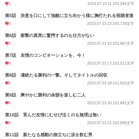
ファンタジー
5,647 位 / 53,295 件
1
2023.07.23 11:10
1,394文字
お気に入り
28
第5話 決意を口にして強敵に立ち向かう様に胸打たれる視聴者達
24h.ポイント
0
7 pt
2023.07.23 13:10
1,728文字
文字数
18,981
第6話 衝撃の真実に驚愕するのも仕方がない
0
2023.07.23 15:10
1,667文字
更新日時
2023.07.23 22:10
第7話 友情のコンビネーションを、今！
初回公開日時
2023.07.23 07:10
0
2023.07.23 17:10
1,512文字
初回完結日時
2023.07.23 22:16
第8話 凄絶たる勝利の一撃。そしてタイトルの回収
週間ポイント
21 pt (62,459 位)
0
2023.07.23 18:10
1,925文字
月間ポイント
245 pt (47,680 位)
第9話 爽やかに勝利の余韻を楽しむ二人
年間ポイント
3,689 pt (52,718 位)
0
2023.07.23 20:10
1,891文字
累計ポイント
14,392 pt (82,720 位)
第10話 育んだ友情にむせび泣くのも無理は無い
0
2023.07.23 21:10
2,046文字
第11話 新たなる感動の旅立ちに涙を飲む男