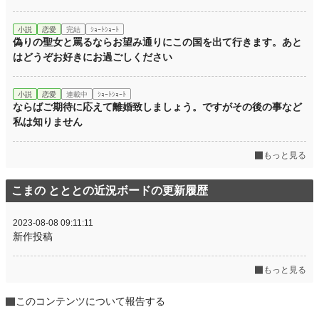
小説
恋愛
完結
ｼｮｰﾄｼｮｰﾄ
偽りの聖女と罵るならお望み通りにこの国を出て行きます。あと
はどうぞお好きにお過ごしください
小説
恋愛
連載中
ｼｮｰﾄｼｮｰﾄ
ならばご期待に応えて離婚致しましょう。ですがその後の事など
私は知りません
もっと見る
こまの とととの近況ボードの更新履歴
2023-08-08 09:11:11
新作投稿
もっと見る
このコンテンツについて報告する