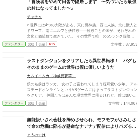
『冒険者をやめて田舎で隠居します 〜気づいたら最強
の村になってました〜』
チャチャ
> 世界には4つの大陸がある。東に魔神族、西に人族、北に獣人と
ドワーフ、南にエルフと妖精族——種族ごとの国が、それぞれの
文化と価値観で生きていた。 その世界で唯一のSSランク冒険
者・ジーク。英雄と呼ばれ続けることに疲れた彼は、突如冒険者
文字数：87,953
ファンタジー
完結
長編
R15
を引退し、田舎へと姿を消した。 「もう戦いたくない、静かに暮
らしたいんだ」 そう願ったはずなのに、彼の周りにはドラゴンや
フェンリル、魔神族にエルフ、ドワーフ……あらゆる種族が集ま
ラストダンジョンをクリアしたら異世界転移！ バグも
り、最強の村が出来上がっていく！？ のんびりしたいだけの元英
そのままのゲームの世界は僕に優しいようだ
雄の周囲が、どんどんカオスになっていく異世界ほのぼの（？）
ファンタジー。
カムイイムカ（神威異夢華）
僕の名前はランカ。 女の子と言われてしまう程可愛い少年。 アル
ステードオンラインというVRゲームにはまってラストダンジョン
をクリア。 仲間たちはみんな現実世界に帰るけれど、僕は嫌いな
現実には帰りたくなかった。 そんな時、アルステードオンライン
文字数：144,067
ファンタジー
完結
長編
の神、アルステードが僕の前に現れた 願っても叶わない異世界転
移をすることになるとは思わなかったな～
無能扱いされ会社を辞めさせられ、モフモフがさみしさ
で命の危機に陥るが懸命なナデナデ配信によりバズる～
色々あって心と音速の壁を突破するまで～
ぐうのすけ