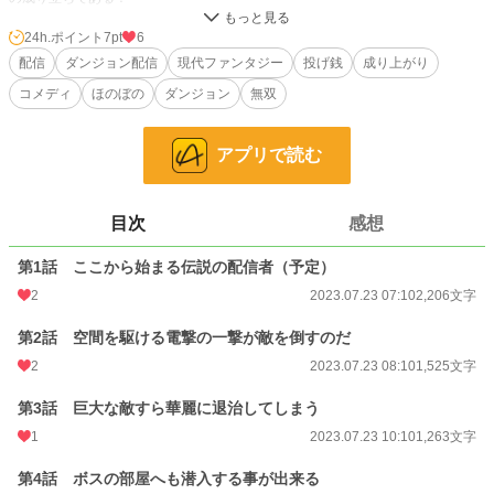
若きも男も女も、皆夢中になる。
24h.ポイント
7pt
6
そんなトップコンテンツに挑む者は、時勢について行けない老人を除いて後を絶
配信
ダンジョン配信
現代ファンタジー
投げ銭
成り上がり
たないそんな時代のお話。
コメディ
ほのぼの
ダンジョン
無双
ここにダンジョン配信者に憧れる純粋な少年がいた！
アプリで読む
誰もが憧れるカッコいい仕事だから、単純な理由だからその思いは力強い。
彼の純粋な心に触れた視聴者は、次第に惹かれて彼を求めてやまなくなる。
彼の通った後にはモンスターの屍。たどり着いたボスとの死闘。そして仲間と
目次
感想
の……。
第1話 ここから始まる伝説の配信者（予定）
果たして彼の築き上げる伝説の目撃者に、アナタも成れるのだろうか？
2
2023.07.23 07:10
2,206文字
第2話 空間を駆ける電撃の一撃が敵を倒すのだ
＊あらすじと本編では若干の差異がある場合がございます。あらかじめご了承下
2
2023.07.23 08:10
1,525文字
さい。
第3話 巨大な敵すら華麗に退治してしまう
＊当作品はカクヨム様でも掲載しております。
1
2023.07.23 10:10
1,263文字
小説
36,359 位 / 228,744 件
第4話 ボスの部屋へも潜入する事が出来る