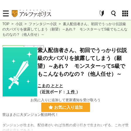
TOP
>
小説
>
ファンタジー小説
>
素人配信者さん、初回でうっかり伝説級
の大バズりを披露してしまう（願望）～あれ？ モンスターってS級でもこんな
ものなの？（他人任せ）～
ファンタジー
完結
短編
素人配信者さん、初回でうっかり伝説
級の大バズりを披露してしまう（願
望）～あれ？ モンスターってS級で
もこんなものなの？（他人任せ）～
こまの ととと
（近況ボード：
1 件
）
お気に入りに追加して更新通知を受け取ろう
お気に入り追加
世はまさに大ダンジョン配信時代！
ダンジョンが生まれ、配信者がいれば当然の成り行きで生まれいずる。これぞ世
の成り立ちである！