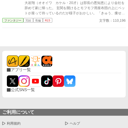
大岩翔（オオイワ カケル・20才）は部長の悪知恵により会社を
辞めて家に帰った。 玄関を開けるとモフモフ用座布団の上にペッ
トが座って待っているのだが様子がおかしい。 「きゅう、痩せた
か？それに元気もない」 ペットをさみしくさせていたと反省した
文字数：110,196
ファンタジー
完結
長編
R15
カケルはペットを頭に乗せて大穴（ダンジョン）へと走った。 だ
が、大穴に向かう途中で小麦粉の大袋を担いだJKとぶつかりそう
になる。 「パンを咥えて遅刻遅刻～ではなく原材料を担ぐJKだ
と！」 この奇妙な出会いによりカケルはヒロイン達と心を通わ
せ、心に抱えた闇を超え、心と音速の壁を突破する。
アプリ一覧
公式SNS一覧
ご利用について
利用規約
ヘルプ