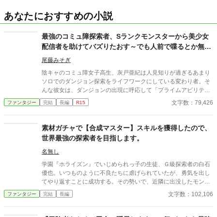
あなたにおすすめの小説
最強のコミュ障探索者、Sランクモンスターから美少女
配信者を助けてバズりたおす～でも人前で喋るとか無理
なのでコラボ配信は断固お断りします！～
尾藤みそぎ
陰キャのコミュ障女子高生、灰戸亜紀は人見知りが過ぎるあまり
ソロでのダンジョン探索をライフワークにしている変わり者。そ
んな彼女は、ダンジョンの出現に呼応して「プライムアビリテ
ィ」に覚醒した希少な特級探索者の1人でもあった。 ある日、亜
文字数：79,426
ファンタジー
完結
長編
R15
紀はダンジョンの中層に突如現れたSランクモンスターのサラマ
ンドラに襲われている探索者と遭遇する。 亜紀は人助けと思っ
て、サラマンドラを一撃で撃破し探索者を救出。 ところが、襲わ
素材ガチャで【合成マスター】スキルを獲得したので、
れていたのは探索者兼インフルエンサーとして知られる水無瀬し
世界最強の探索者を目指します。
ずくで。しかも、救出の様子はすべて生配信されてしまってい
た！？ そして配信された動画がバズりまくる中、偶然にも同じ学
名無し
校の生徒だった水無瀬しずくがお礼に現れたことで、亜紀は瞬く
学園『ホライズン』でいじめられっ子の生徒、Ｇ級探索者の白石
間に身バレしてしまう。 さらには、ダンジョン管理局に目をつけ
優也。いつものように不良たちに虐げられていたが、勇気を出し
られて依頼が舞い込んだり、水無瀬しずくからコラボ配信を持ち
てやり返すことに成功する。その勢いで、近隣に出没したモンス
かけられたり。 コミュ障を極めてひっそりと生活していた亜紀の
ター討伐に立候補した優也。その選択が彼の運命を大きく変えて
文字数：102,106
ファンタジー
完結
長編
日常はガラリと様相を変えて行く！ はたして表舞台に立たされて
いくことになるのであった。
しまった亜紀は安らぎのぼっちライフを守り抜くことができるの
か！？