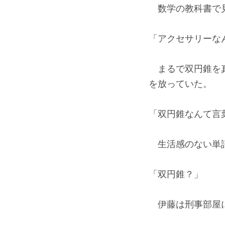
数学の教科書で見
「アクセサリーな
まるで双円錐を真
を放っていた。
「双円錐なんて言
生活感のない単語
「双円錐？」
伊藤は刑事部屋に