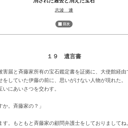
消された過去と消えた宝石
M
志波 連
u
t
目次
e
１９ 遺言書
害届と斉藤家所有の宝石鑑定書を証拠に、大使館経由
せをしていた伊藤の前に、思いがけない人物が現れた。
いにあいさつを交わす。
すか。斉藤家の？」
ます。もともと斉藤家の顧問弁護士をしておりましてね