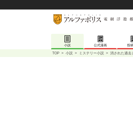
小説
公式漫画
投
TOP
>
小説
>
ミステリー小説
>
消された過去