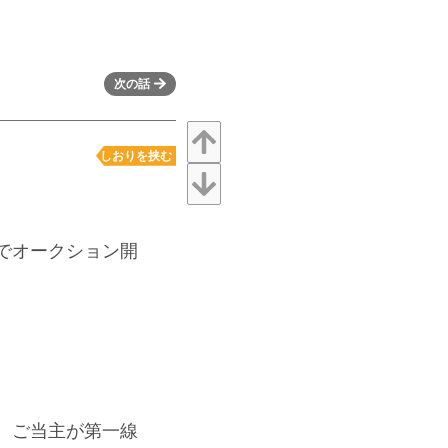
次の話
しおりを挟む
でオークション開
。ご当主が第一線