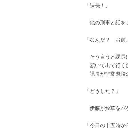
「課長！」
他の刑事と話をし
「なんだ？ お前
そう言うと課長は
頷いて出て行く伊
課長が非常階段の
「どうした？」
伊藤が煙草をバ
「今日の十五時か