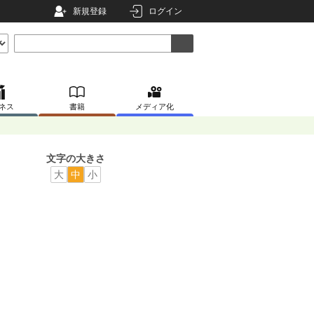
新規登録
ログイン
ネス
書籍
メディア化
文字の大きさ
大
中
小