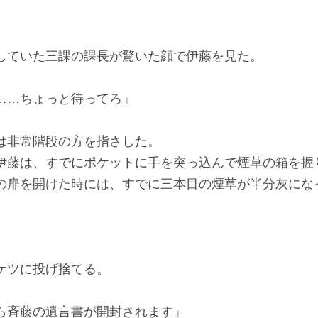
ていた三課の課長が驚いた顔で伊藤を見た。
……ちょっと待ってろ」
非常階段の方を指さした。
藤は、すでにポケットに手を突っ込んで煙草の箱を握
扉を開けた時には、すでに三本目の煙草が半分灰にな
ケツに投げ捨てる。
ら斉藤の遺言書が開封されます」