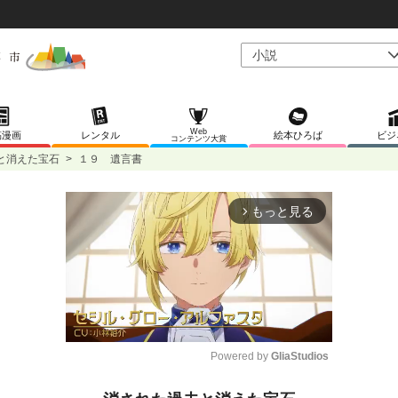
Web
稿漫画
レンタル
絵本ひろば
ビジ
コンテンツ大賞
と消えた宝石
>
１９ 遺言書
もっと見る
arrow_forward_ios
Powered by 
GliaStudios