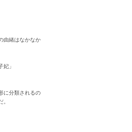
の由緒はなかなか
子妃」
形に分類されるの
だ。