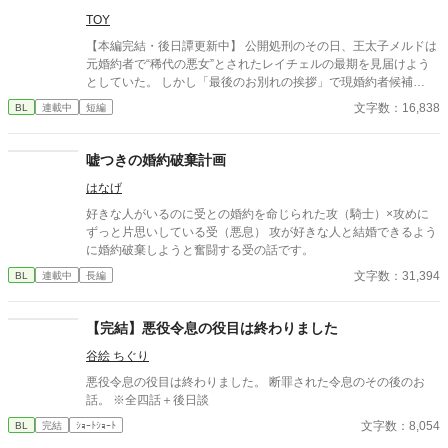
TOY
【本編完結・後日譚更新中】 公開処刑のその日、王太子メルドは
元婚約者で“稀代の悪女”とされたレイチェルの最期を見届けよう
としていた。 しかし「最後のお別れの挨拶」で現婚約者候補
の“聖女”アリアの裏の顔を、偶然にも暴いてしまい……！？ 王位
文字数：16,838
BL
連載中
短編
継承権、婚約、信頼、すべてを失った王子のもとに残ったのは、
幼馴染であり護衛騎士のケイ。 これは、聖女に騙され全てを失っ
た王子と、その護衛騎士のちょっとズレた恋の物語。 ※別で投稿
嘘つきの婚約破棄計画
している作品、 『物語によくいる「ざまぁされる王子」に転生し
はなげ
たら』の全年齢版です。 設定と後半の展開が少し変わっていま
す。 ※後日譚を追加しました。 後日譚① レイチェル視点→メル
好きな人がいるのに受との婚約を命じられた攻（騎士）×攻めに
ド視点 後日譚② 王弟→王→ケイ視点 後日譚③ メルド視点
ずっと片思いしている受（悪息） 攻が好きな人と結婚できるよう
に婚約破棄しようと奮闘する受の話です。
文字数：31,394
BL
連載中
長編
【完結】悪役令息の役目は終わりました
谷絵 ちぐり
悪役令息の役目は終わりました。 断罪された令息のその後のお
話。 ※全四話＋後日談
文字数：8,054
BL
完結
ｼｮｰﾄｼｮｰﾄ