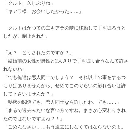
「クルト、久しぶりね」
「キアラ様、お会いしたかった……」
クルトはかつての主キアラの隣に移動して手を握ろうと
したが、制止された。
「え？ どうされたのですか？」
「結婚前の女性が男性と2人きりで手を握り合うなんて許さ
れないわ」
「でも俺達は恋人同士でしょう？ それ以上の事をするつ
もりはありませんから、せめてこのぐらいの触れ合いは許
して下さいませんか？」
「秘密の関係でも、恋人同士なら許したわ。でも……」
「まるで過去みたいな言い方ですね。まさか心変わりされ
たのではないですよね？！」
「ごめんなさい……もう過去にしなくてはならないのよ。