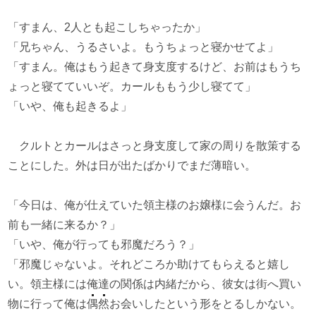
「すまん、2人とも起こしちゃったか」
「兄ちゃん、うるさいよ。もうちょっと寝かせてよ」
「すまん。俺はもう起きて身支度するけど、お前はもうち
ょっと寝てていいぞ。カールももう少し寝てて」
「いや、俺も起きるよ」
クルトとカールはさっと身支度して家の周りを散策する
ことにした。外は日が出たばかりでまだ薄暗い。
「今日は、俺が仕えていた領主様のお嬢様に会うんだ。お
前も一緒に来るか？」
「いや、俺が行っても邪魔だろう？」
「邪魔じゃないよ。それどころか助けてもらえると嬉し
い。領主様には俺達の関係は内緒だから、彼女は街へ買い
物に行って俺は
偶
然
お会いしたという形をとるしかない。