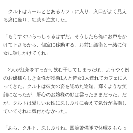
クルトはカールととあるカフェに入り、入口がよく見え
る席に座り、紅茶を注文した。
「もうすぐいらっしゃるはずだ。そうしたら俺にお声をか
けて下さるから、個室に移動する。お前は護衛と一緒に侍
女に話しかけてくれ」
2人が紅茶をすっかり飲む干してしまった頃、ようやく例
のお嬢様らしき女性が護衛1人と侍女1人連れてカフェに入
ってきた。クルトは彼女の姿を認めた途端、輝くような笑
顔になったが、肝心のお嬢様の顔は雲ったままだった。だ
が、クルトは愛しい女性に久しぶりに会えて気分が高揚し
ていてそれに気付かなかった。
「あら、クルト、久しぶりね。国境警備隊で休暇をもらっ