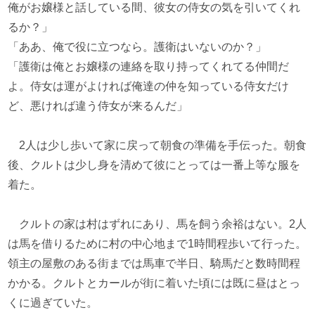
俺がお嬢様と話している間、彼女の侍女の気を引いてくれ
るか？」
「ああ、俺で役に立つなら。護衛はいないのか？」
「護衛は俺とお嬢様の連絡を取り持ってくれてる仲間だ
よ。侍女は運がよければ俺達の仲を知っている侍女だけ
ど、悪ければ違う侍女が来るんだ」
2人は少し歩いて家に戻って朝食の準備を手伝った。朝食
後、クルトは少し身を清めて彼にとっては一番上等な服を
着た。
クルトの家は村はずれにあり、馬を飼う余裕はない。2人
は馬を借りるために村の中心地まで1時間程歩いて行った。
領主の屋敷のある街までは馬車で半日、騎馬だと数時間程
かかる。クルトとカールが街に着いた頃には既に昼はとっ
くに過ぎていた。