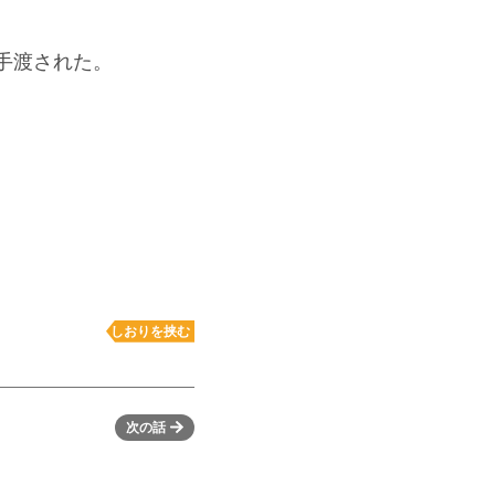
手渡された。
しおりを挟む
次の話