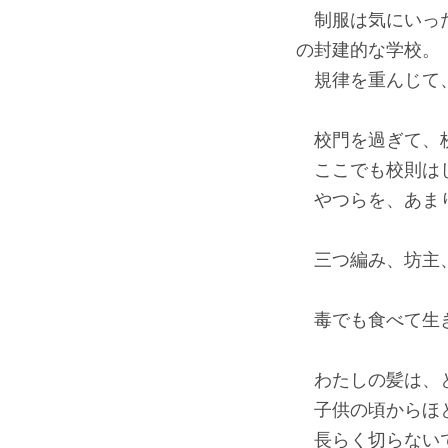
制服は気にいった
の封建的な学校。
規律を重んじて、
校門を過ぎて、
ここでも校則はし
やつらを、あまり
三つ編み、坊主、
毒でも食べて生き
わたしの髪は、
子供の頃からほと
長らく切らないで