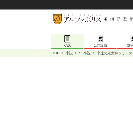
小説
公式漫画
投
TOP
>
小説
>
SF小説
>
永遠の処女神シリーズ