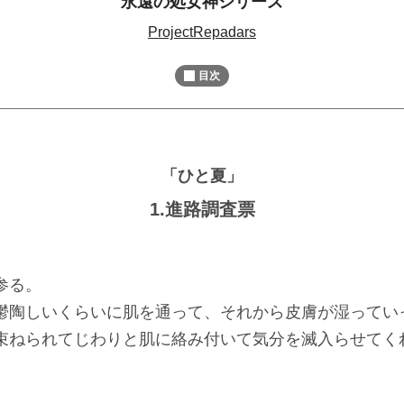
永遠の処女神シリーズ
M
ProjectRepadars
u
t
目次
e
「ひと夏」
1.進路調査票
参る。
陶しいくらいに肌を通って、それから皮膚が湿ってい
ねられてじわりと肌に絡み付いて気分を滅入らせてく
。