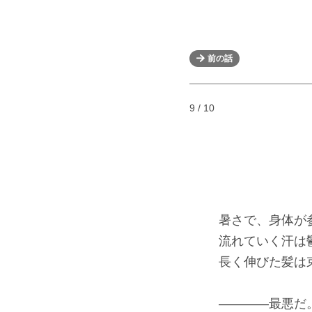
前の話
9 / 10
暑さで、身体が
流れていく汗は鬱
長く伸びた髪は束
――――最悪だ