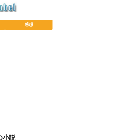
感想
の小説