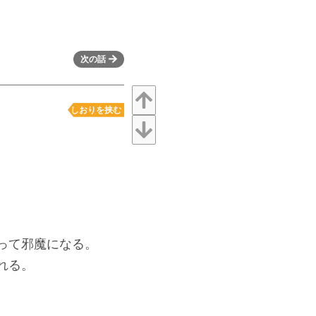
次の話
しおりを挟む
って邪魔になる。
れる。