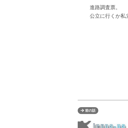
進路調査票。
公立に行くか私立
前の話