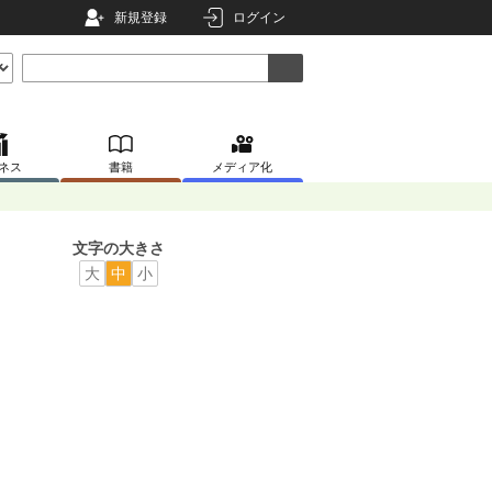
新規登録
ログイン
ネス
書籍
メディア化
文字の大きさ
大
中
小