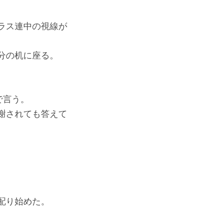
ラス連中の視線が
分の机に座る。
。
で言う。
謝されても答えて
配り始めた。