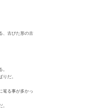
る、古びた形の古
る。
ぱりだ。
に篭る事が多かっ
だ。