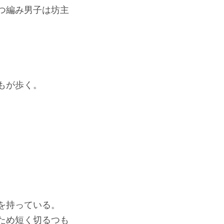
つ編み男子は坊主
もが歩く。
を持っている。
ため短く切るつも