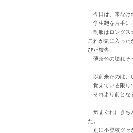
今日は、来なけ
学生鞄を片手に、
制服はロングスカ
これが気に入った
びた校舎。
薄茶色の壊れそう
以前来たのは、
覚えている限りで
それより前となる
気まぐれにきちん
た。
別に不登校グセが