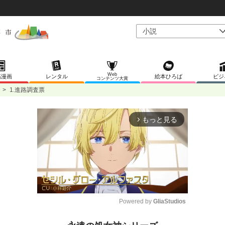
Web
稿漫画
レンタル
絵本ひろば
ビジ
コンテンツ大賞
>
1.進路調査票
もっと見る
arrow_forward_ios
Powered by 
GliaStudios