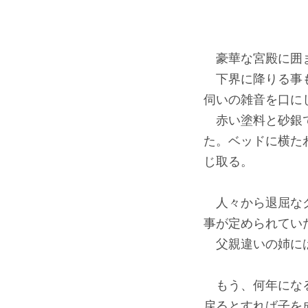
豪華な宮殿に囲ま
下界に降りる事も
伺いの雑音を口に
赤い塗料と砂銀で
た。ベッドに横た
じ取る。
人々から退屈なク
事が定められてい
父親違いの姉には
もう、何年になる
戻るとすれば子を