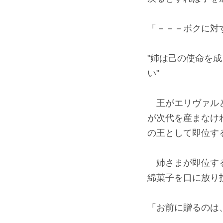
「－－－ボクに対
"姉は己の使命を
い"
王がエリヴァルと
が次代を産まなけ
の王として即位す
姉さまが即位する
綿菓子を口に放り
「お前に贈るのは