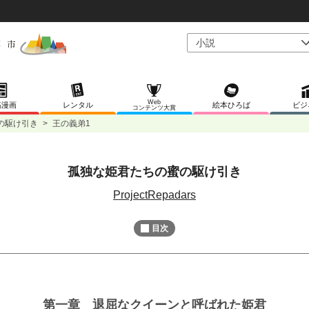
Web
稿漫画
レンタル
絵本ひろば
ビジ
コンテンツ大賞
の駆け引き
>
王の義弟1
孤独な姫君たちの蜜の駆け引き
L
/
U
o
n
ProjectRepadars
a
m
d
u
e
t
d
目次
e
:
8
0
.
0
0
%
第一章 退屈なクイーンと呼ばれた姫君