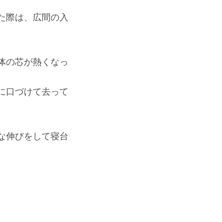
た際は、広間の入
体の芯が熱くなっ
に口づけて去って
な伸びをして寝台