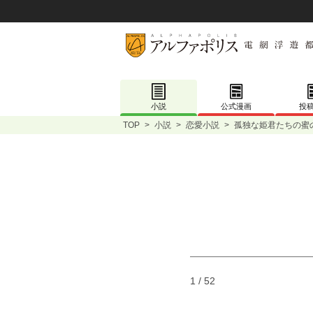
小説
公式漫画
投
TOP
>
小説
>
恋愛小説
>
孤独な姫君たちの蜜
1 / 52