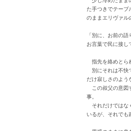
少し冷めたままの
た手つきでテーブ
のままエリヴァル
「別に、お前の語
お言葉で民に接し
指先を絡めとられ
別にそれは不快で
だけ寂しさのよう
この叔父の意図す
事。
それだけではなく
いるが、それでも