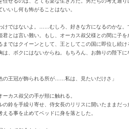
任せるのは、とても楽な生き方だ。男たちの考え通り
ていいし何も怖がることはない。
わけではないよ。……むしろ、好きな方になるのかな。
姫君とは言い難い。もし、オーカス叔父様との間に子を
るまではクイーンとして、王としてこの国に即位し続け
は、ボクにはないからね。もちろん、お飾りの陛下に
色の王冠が飾られる所が……私は、見たいだけさ」
ーカス叔父の手が頬に触れる。
の鈴を手繰り寄せ、侍女長のリリスに開いたままだっ
考える事を止めてベッドに身を落とした。