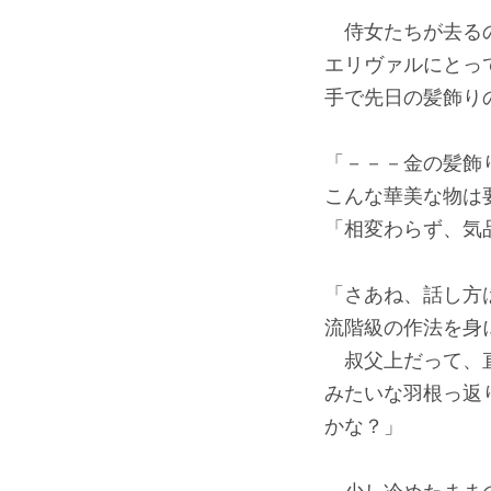
侍女たちが去るの
エリヴァルにとっ
手で先日の髪飾り
「－－－金の髪飾
こんな華美な物は
「相変わらず、気
「さあね、話し方
流階級の作法を身
叔父上だって、直
みたいな羽根っ返
かな？」