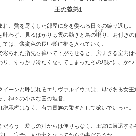
王の義弟1
れ、贅を尽くした部屋に身を委ねる日々の繰り返し。
さえず
叶わず、見るばかりは雲の動きと鳥の
囀
り。お付きの
しては、薄蜜色の長い髪に櫛を入れていく。
彩られた指先を弾いて下がらせると、広すぎる室内は
わり、すっかり冷たくなってしまったその場所に、かつ
イーンと呼ばれるエリヴァルイウスは、母である女王
た、神々の小さな国の姫君。
継承権はなく、有力貴族の繋ぎとして嫁いでいった。
だろう。愛しの姉からは便りもなく、王宮に帰還する
成し、完全に人の妻となってからの事だろうか……。