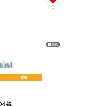
1
目次
感想
の小説