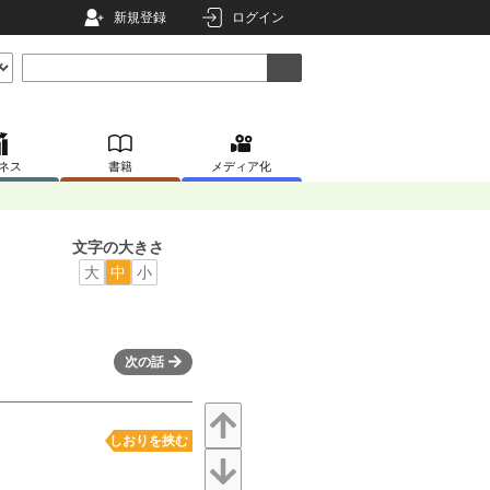
新規登録
ログイン
ネス
書籍
メディア化
文字の大きさ
大
中
小
次の話
しおりを挟む