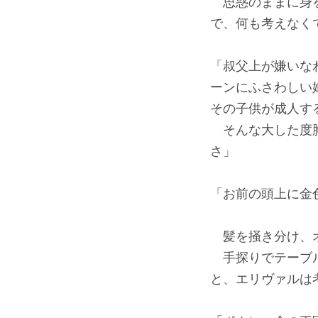
思惑のままに身を
で、何も考えなく
「叔父上が嫌いな
ーンにふさわしい
その子供が成人す
そんな大した度胸
さ」
「お前の頭上に金
髪を掻き分け、オ
手探りでテーブル
と、エリヴァルは