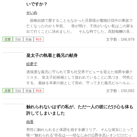
ュワートの様子がおかしい。 義務だと言いながら用意されるドレ
いですか？
スや食事は、すべてリリアーナの好物ばかり。 庭でふらつけば、
心臓を激しく脈打たせた彼に狂おしいほど強く抱きしめられ、 他
せいめ
の男（たとえ騎士であっても）と親しげに話すだけで、その綺麗
政略結婚で愛することもなかった旦那様が魔物討伐中の事故で
な瞳を嫉妬で爛々と輝かせる。 （冷徹で恐ろしい公爵様のはずな
亡くなったのが１年前。 喪が明け、子供がいない私はこの家を
のに……どうしてこんなに過保護なの!?） スチュワートの重すぎ
出て行くことに決めました。 そんな時でした。高額報酬の良い
る愛と異常な独占欲に翻弄され、戸惑うリリアーナ。 やがて耐え
仕事があると声を掛けて頂いたのです。 その仕事内容とは高貴
文字数：166,979
恋愛
完結
長編
R15
かねた彼女が離縁届を置いて城を出ようとした時、完璧だった公
な身分の方の閨指導のようでした。非常に悩みましたが、家を出
爵の仮面が、音を立てて崩れ落ちる――！ 「君のすべてを買い取
るのにお金が必要な私は、その仕事を受けることに決めたので
ったんだ。指先一本まで、二度と私の腕から逃がさない」 勘違い
す。 閨指導って、そんなに何度も会う必要ないですよね？しか
皇太子の執着と義兄の献身
から始まる、冷徹（を装った）過保護公爵×健気な身代わり令嬢
も、指導が必要には見えませんでしたが…。 でも、高額な報酬
の、逃げられないほど甘く狂おしいシンデレラストーリー！
絵夢子
なので文句は言いませんわ。 家を出る資金を得た私は、今度こ
そ自由に好きなことをして生きていきたいと考えて旅立つことに
過保護な義兄に守られて育ち社交界デビューを迎えた侯爵令嬢ク
決めました。 その後、新しい生活を楽しんでいる私の所に現れ
リスタ。 皇太子妃候補として扱われていることに気づき、愕然と
たのは……。 まずは亡くなったはずの旦那様との話から。
する。 義妹を本家の姫として崇め、守ってきた義兄ビルヘルムは
ご都合主義です。 設定は緩いです。 誤字脱字申し訳
義務として皇太子に嫁ぎ、その操を捧げることを強いられる義妹
文字数：150,082
恋愛
完結
長編
R18
ありません。 主人公の名前を途中から間違えていました。 ア
に・・・・ 誠実で聡明な皇太子リオネルは高潔な淑女クリスタに
メリアです。すみません。
執着し、徐々に壊れていく 第一章は全年齢OKな内容です。第二
章から性的な表現を含みますのでご注意ください。 ＊主な登場人
触れられないはずの私が、ただ一人の彼にだけ心も体も
物* ・クリスタ 堅実な侯爵家の令嬢で謙虚で欲がない。 立ち振
許してしまいました
る舞いは美しく教養があるが社交界に憧れがなかったためダンス
は練習を熱心にしておらず不得意。 恋愛事に疎い。シンプルで肌
由香
の露出の少ない服装を好む。 公の場では完璧な淑女ながら、無邪
男性に触れられると体調を崩す令嬢リリア。 そんな彼女にとって
気な面があり、家族、特に義兄のビルヘルムや侍女のジェンには
唯一“触れられる”存在は――幼なじみの公爵令息レオンだけだっ