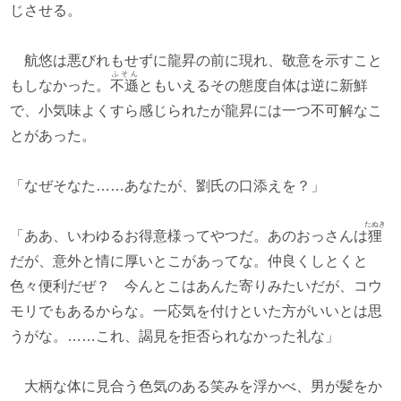
じさせる。
航悠は悪びれもせずに龍昇の前に現れ、敬意を示すこと
ふそん
もしなかった。
不遜
ともいえるその態度自体は逆に新鮮
で、小気味よくすら感じられたが龍昇には一つ不可解なこ
とがあった。
「なぜそなた……あなたが、劉氏の口添えを？」
たぬき
「ああ、いわゆるお得意様ってやつだ。あのおっさんは
狸
だが、意外と情に厚いとこがあってな。仲良くしとくと
色々便利だぜ？ 今んとこはあんた寄りみたいだが、コウ
モリでもあるからな。一応気を付けといた方がいいとは思
うがな。……これ、謁見を拒否られなかった礼な」
大柄な体に見合う色気のある笑みを浮かべ、男が髪をか