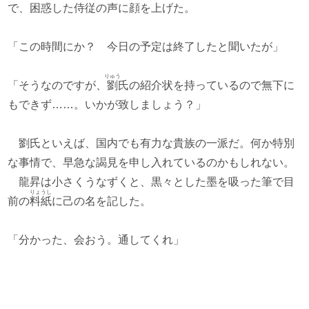
で、困惑した侍従の声に顔を上げた。
「この時間にか？ 今日の予定は終了したと聞いたが」
りゅう
「そうなのですが、
劉
氏の紹介状を持っているので無下に
もできず……。いかが致しましょう？」
劉氏といえば、国内でも有力な貴族の一派だ。何か特別
な事情で、早急な謁見を申し入れているのかもしれない。
龍昇は小さくうなずくと、黒々とした墨を吸った筆で目
りょうし
前の
料紙
に己の名を記した。
「分かった、会おう。通してくれ」