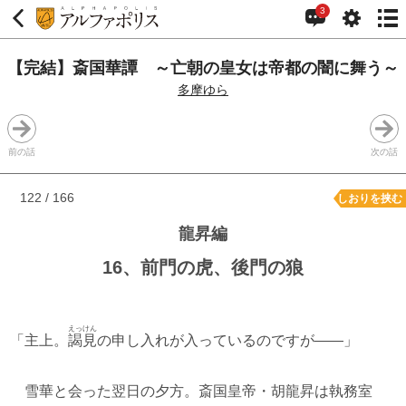
3
【完結】斎国華譚 ～亡朝の皇女は帝都の闇に舞う～
多摩ゆら
前の話
次の話
122 / 166
しおりを挟む
龍昇編
16、前門の虎、後門の狼
えっけん
「主上。
謁見
の申し入れが入っているのですが――」
雪華と会った翌日の夕方。斎国皇帝・胡龍昇は執務室