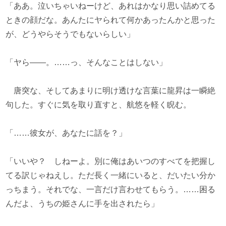
「ああ。泣いちゃいねーけど、あれはかなり思い詰めてる
ときの顔だな。あんたにヤられて何かあったんかと思った
が、どうやらそうでもないらしい」
「ヤら――。……っ、そんなことはしない」
唐突な、そしてあまりに明け透けな言葉に龍昇は一瞬絶
句した。すぐに気を取り直すと、航悠を軽く睨む。
「……彼女が、あなたに話を？」
「いいや？ しねーよ。別に俺はあいつのすべてを把握し
てる訳じゃねえし。ただ長く一緒にいると、だいたい分か
っちまう。それでな、一言だけ言わせてもらう。……困る
んだよ、うちの姫さんに手を出されたら」