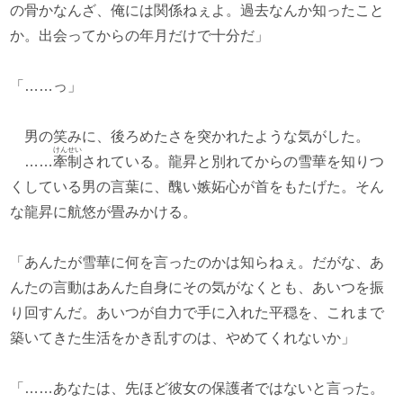
の骨かなんざ、俺には関係ねぇよ。過去なんか知ったこと
か。出会ってからの年月だけで十分だ」
「……っ」
男の笑みに、後ろめたさを突かれたような気がした。
けんせい
……
牽制
されている。龍昇と別れてからの雪華を知りつ
くしている男の言葉に、醜い嫉妬心が首をもたげた。そん
な龍昇に航悠が畳みかける。
「あんたが雪華に何を言ったのかは知らねぇ。だがな、あ
んたの言動はあんた自身にその気がなくとも、あいつを振
り回すんだ。あいつが自力で手に入れた平穏を、これまで
築いてきた生活をかき乱すのは、やめてくれないか」
「……あなたは、先ほど彼女の保護者ではないと言った。