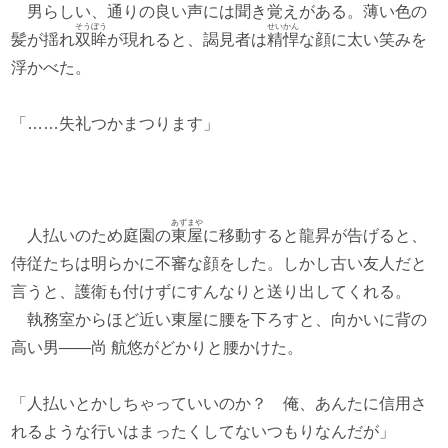
男らしい、通りの良い声には聞き覚えがある。薄い色の
そうぼう
せいかん
髪が揺れ
双眸
が現れると、謁見者は
精悍
な顔に太い笑みを
浮かべた。
「……失礼つかまつります」
あずまや
人払いのため庭園の
東屋
に移動すると龍昇が告げると、
侍従たちは明らかに不審な顔をした。しかし古い友人だと
言うと、護衛も付けずにすんなりと送り出してくれる。
執務室からほど近い東屋に腰を下ろすと、向かいに背の
高い男――尚 航悠がどかりと腰かけた。
「人払いとかしちゃっていいのか？ 俺、あんたに信用さ
れるような行いはまったくしてないつもりなんだが」