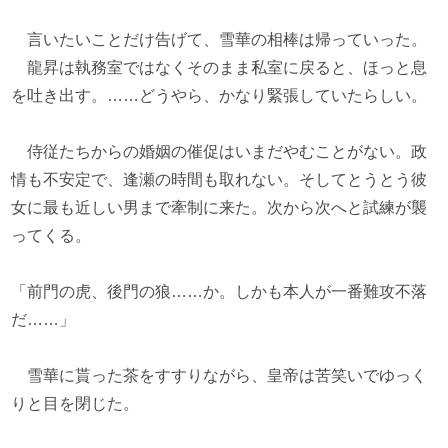
言いたいことだけ告げて、雪華の相棒は帰っていった。
龍昇は執務室ではなくそのまま私室に戻ると、ほっと息
を吐き出す。……どうやら、かなり緊張していたらしい。
侍従たちからの婚姻の催促はいまだやむことがない。政
情も不安定で、逢瀬の時間も取れない。そしてとうとう彼
女に最も近しい男まで牽制に来た。次から次へと試練が襲
ってくる。
「前門の虎、後門の狼……か。しかも本人が一番難攻不落
だ……」
雪華に貰った茶をすすりながら、皇帝は苦笑いでゆっく
りと目を閉じた。