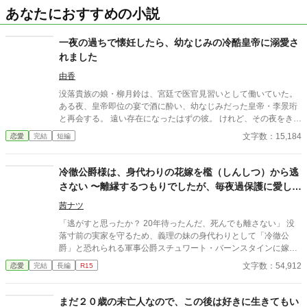
あなたにおすすめの小説
一夜の過ちで懐妊したら、幼なじみの冷酷皇帝に溺愛さ
れました
由香
没落貴族の娘・柳月鈴は、宮廷で医官見習いとして働いていた。
ある夜、皇帝即位の宴で酒に酔い、幼なじみだった皇帝・李景珩
と再会する。 遠い存在になったはずの彼。 けれど、その夜をきっ
かけに月鈴の運命は大きく動き出す。 冷酷と恐れられる皇帝が、
文字数：15,184
恋愛
完結
短編
なぜか彼女だけには甘すぎて――。
冷徹公爵様は、身代わりの花嫁を檻（しんしつ）から逃
さない 〜離縁するつもりでしたが、毎夜過保護に愛し抜
かれています〜
茜ナツ
「逃がすと思ったか？ 20年待ったんだ、死んでも離さない」 没
落寸前の実家を守るため、義理の妹の身代わりとして「冷徹公
爵」と恐れられる軍事公爵スチュワート・バーンスタインに嫁ぐ
ことになったリリアーナ。 結婚初夜、彼から冷ややかに告げられ
文字数：54,912
恋愛
完結
長編
R15
たのは 「君に構う暇はない。愛するつもりもない」 という非情な
言葉。 怯えるリリアーナは「1年経ったら離縁して自由になろ
う」と心に決めた。 ――はずだったのに。 なぜか翌朝から、スチ
まだ２０歳の未亡人なので、この後は好きに生きてもい