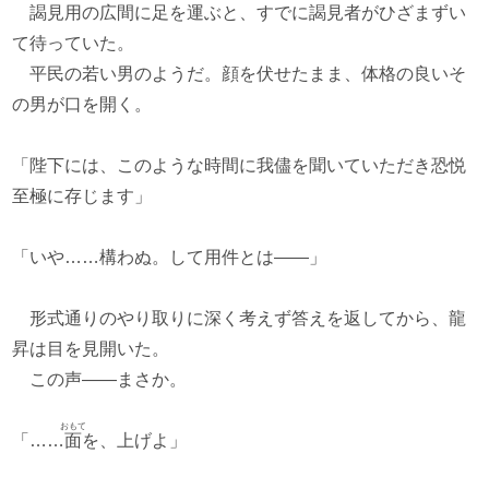
謁見用の広間に足を運ぶと、すでに謁見者がひざまずい
て待っていた。
平民の若い男のようだ。顔を伏せたまま、体格の良いそ
の男が口を開く。
「陛下には、このような時間に我儘を聞いていただき恐悦
至極に存じます」
「いや……構わぬ。して用件とは――」
形式通りのやり取りに深く考えず答えを返してから、龍
昇は目を見開いた。
この声――まさか。
おもて
「……
面
を、上げよ」