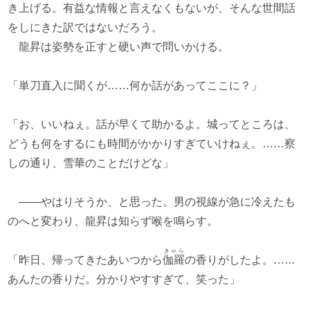
き上げる。有益な情報と言えなくもないが、そんな世間話
をしにきた訳ではないだろう。
龍昇は姿勢を正すと硬い声で問いかける。
「単刀直入に聞くが……何か話があってここに？」
「お、いいねぇ。話が早くて助かるよ。城ってところは、
どうも何をするにも時間がかかりすぎていけねぇ。……察
しの通り、雪華のことだけどな」
――やはりそうか、と思った。男の視線が急に冷えたも
のへと変わり、龍昇は知らず喉を鳴らす。
きゃら
「昨日、帰ってきたあいつから
伽羅
の香りがしたよ。……
あんたの香りだ。分かりやすすぎて、笑った」