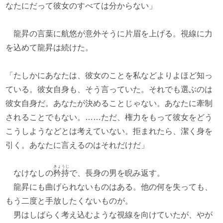
なたにだって彼女のすべては分からない」
龍昇の言葉に航悠が意外そうに片眉を上げる。視線に力
を込めて龍昇は続けた。
「たしかにあなたは、彼女のことを私などよりよほど知っ
ている。彼女自身も、そう言っていた。それでも選ぶのは
彼女自身だ。あなたが決めることじゃない。あなたに牽制
されることでもない。……ただ、権力をもって彼女をどう
こうしようなどとは考えていない。拒まれたら、潔く身を
引く。あなたに言えるのはそれだけだ」
きょうじ
なけなしの
矜持
で、長身の男を睨み返す。
龍昇にも曲げられないものはある。他の何を失っても、
もう二度と手放したくないものが。
男はしばらく考え込むような視線を向けていたが、やが