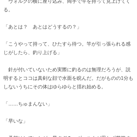
ヴォルクの横に座り込み、両手で竿を持って見上げてく
る。
「あとは？ あとはどうするの？」
「こうやって持って、ひたすら待つ。竿が引っ張られる感
じがしたら、釣り上げる」
針が付いていないため実際に釣るのは無理だろうが、説
明するとココは真剣な顔で水面を睨んだ。だがものの1分も
しないうちにその体はゆらゆらと揺れ始める。
「……ちゅまんない」
「早いな」