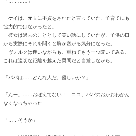
「…………」
ケイは、元夫に不貞をされたと言っていた。子育てにも
協力的ではなかったと。
彼女は過去のこととして笑い話にしていたが、子供の口
から実際にそれを聞くと胸が塞がる気分になった。
ヴォルクは迷いながらも、重ねてもう一つ聞いてみる。
これは適切な距離を越えた質問だと自覚しながら。
「パパは……どんな人だ。優しいか？」
「んー。……おぼえてない！ ココ、パパのおかおわかん
なくなっちゃった」
「……そうか」