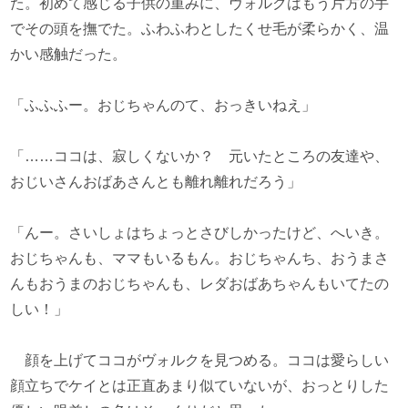
た。初めて感じる子供の重みに、ヴォルクはもう片方の手
でその頭を撫でた。ふわふわとしたくせ毛が柔らかく、温
かい感触だった。
「ふふふー。おじちゃんのて、おっきいねえ」
「……ココは、寂しくないか？ 元いたところの友達や、
おじいさんおばあさんとも離れ離れだろう」
「んー。さいしょはちょっとさびしかったけど、へいき。
おじちゃんも、ママもいるもん。おじちゃんち、おうまさ
んもおうまのおじちゃんも、レダおばあちゃんもいてたの
しい！」
顔を上げてココがヴォルクを見つめる。ココは愛らしい
顔立ちでケイとは正直あまり似ていないが、おっとりした