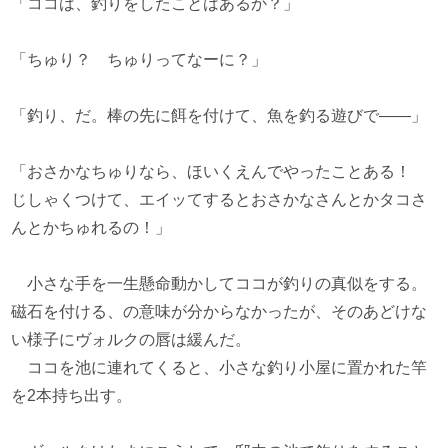
「ココは、釣りをしたことはあるか？」
「ちゅり？ ちゅりってなーに？」
「釣り、だ。棒の先に餌を付けて、魚を釣る遊びで――」
「おさかなちゅりなら、ほいくえんでやったことある！
じしゃくつけて、エイッてするとおさかなさんとかタコさ
んとかちゅれるの！」
小さな手を一生懸命動かしてココが釣りの真似をする。
磁石を付ける、の意味が分からなかったが、そのあどけな
い様子にヴォルクの唇は緩んだ。
ココを池に連れてくると、小さな釣り小屋に置かれた竿
を2本持ち出す。