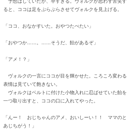
予想はしていたが、早すぎる。ヴォルクが思わず苦笑す
ると、ココは足をぷらぷらさせてヴォルクを見上げる。
「ココ、おなかすいた。おやつたべたい」
「おやつか……。……そうだ、飴があるぞ」
「アメ！？」
ヴォルクの一言にココが目を輝かせた。ころころ変わる
表情は見ていて飽きない。
ヴォルクはベルトに付けた小物入れに忍ばせていた飴を
一つ取り出すと、ココの口に入れてやった。
「んー！ おじちゃんのアメ、おいしーい！！ ママのと
あじちがう！」