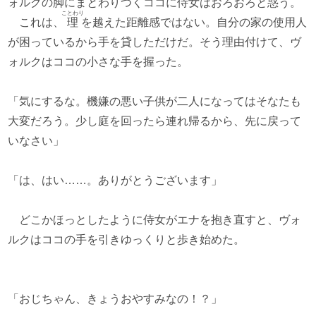
ォルクの脚にまとわりつくココに侍女はおろおろと惑う。
ことわり
これは、
理
を越えた距離感ではない。自分の家の使用人
が困っているから手を貸しただけだ。そう理由付けて、ヴ
ォルクはココの小さな手を握った。
「気にするな。機嫌の悪い子供が二人になってはそなたも
大変だろう。少し庭を回ったら連れ帰るから、先に戻って
いなさい」
「は、はい……。ありがとうございます」
どこかほっとしたように侍女がエナを抱き直すと、ヴォ
ルクはココの手を引きゆっくりと歩き始めた。
「おじちゃん、きょうおやすみなの！？」