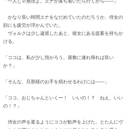
「一人じゃ無理よ。エナが落ち着いたら行くから――」
かなり長い時間エナをなだめていたのだろうか、侍女の
顔にも疲労が浮かんでいた。
ヴォルクは少し逡巡したあと、彼女にある提案を持ちか
ける。
「ココは、私が少し預かろう。屋敷に連れ帰れば良い
か？」
「そんな、旦那様のお手を煩わせるわけには――」
「ココ、おじちゃんといくー！ いいの！？ ねえ、いい
の！？」
侍女の声を遮るようにココが歓声を上げた。とたんにヴ