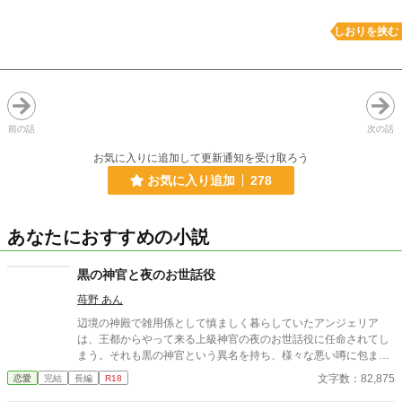
しおりを挟む
前の話
次の話
お気に入りに追加して更新通知を受け取ろう
お気に入り追加
278
あなたにおすすめの小説
黒の神官と夜のお世話役
苺野 あん
辺境の神殿で雑用係として慎ましく暮らしていたアンジェリア
は、王都からやって来る上級神官の夜のお世話役に任命されてし
まう。それも黒の神官という異名を持ち、様々な悪い噂に包まれ
た恐ろしい相手だ。ところが実際に現れたのは、アンジェリアの
文字数：82,875
恋愛
完結
長編
R18
想像とは違っていて……。※完結しました