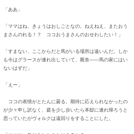
「ああ」
「ママはね、きょうはおしごとなの。ねえねえ、またおう
まさんのれる！？ ココおうまさんのおせわしたい！」
「すまない、ここからだと馬がいる場所は遠いんだ。しか
も今はグラースが連れ出していて、厩舎――馬の家にはい
ないはずだ」
「えー」
ココの表情がとたんに曇る。期待に応えられなかったの
が少々申し訳なく、庭を少し歩いたら本邸に連れ帰ろうと
思っていたがヴォルクは遠回りをすることにした。