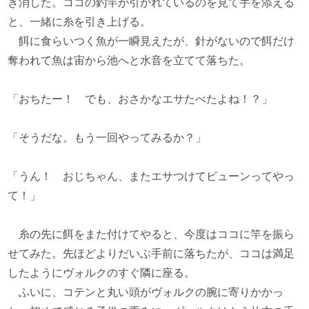
き消した。ココの釣竿が引かれているのを見て手を添える
と、一緒に糸を引き上げる。
餌に食らいつく魚が一瞬見えたが、針がないので餌だけ
奪われて魚は宙から池へと水音を立てて落ちた。
「おちたー！ でも、おさかなエサたべたよね！？」
「そうだな。もう一回やってみるか？」
「うん！ おじちゃん、またエサつけてビューンってやっ
て！」
糸の先に餌をまた付けてやると、今度はココに竿を振ら
せてみた。先ほどよりだいぶ手前に落ちたが、ココは満足
したようにヴォルクのすぐ隣に座る。
ふいに、コテンと丸い頭がヴォルクの腕に寄りかかっ