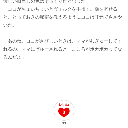
優しい眼差しの色はそっくりだと思った。
ココがちょいちょいとヴォルクを手招く。顔を寄せる
と、とっておきの秘密を教えるようにココは耳元でささや
いた。
「あのね、ココがさびしいときは、ママがむぎゅーしてく
れるの。ママにぎゅーされると、こころがポカポカってな
るんだよ」
0
99