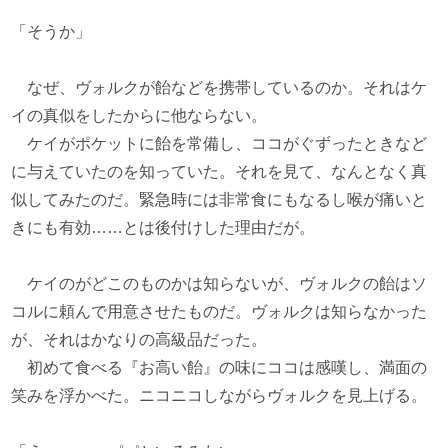
「そうか」
なぜ、ヴォルクが飴などを携帯しているのか。それはケ
イの真似をしたからに他ならない。
ケイがポケットに飴を常備し、ココがぐずったときなど
に与えていたのを知っていた。それを見て、なんとなく真
似してみたのだ。緊急時には非常食にもなるし喉が痛いと
きにも有効……とは後付けした理由だが。
ケイのがどこのものかは知らないが、ヴォルクの飴はソ
コルに頼んで用意させたものだ。ヴォルクは知らなかった
が、それはかなりの高級品だった。
初めて食べる『お高い飴』の味にココは感嘆し、満面の
笑みを浮かべた。ニコニコしながらヴォルクを見上げる。