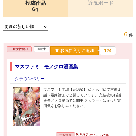
投稿作品
近況ボード
6
件
6
件
一般女性向け
連載中
お気に入りに追加
124
マスファミ モノクロ漫画集
クラウンベリー
マスファミ本編【完結済】 c〇mic〇にて本編１
話～最終話まで公開しています。 完結後のお話
をモノクロ漫画で公開中♡ カラーとは違った雰
囲気をお楽しみください。
8,552
一般漫画
位 / 8,552件