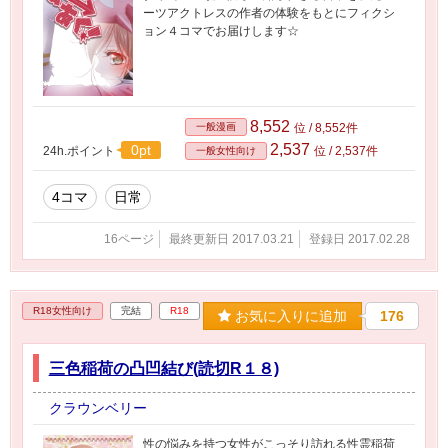
ーツアクトレスの作者の体験をもとにフィクシ
ョン４コマでお届けします☆
8,552
一般漫画
位 / 8,552件
2,537
0pt
24h.ポイント
位 / 2,537件
一般女性向け
4コマ
日常
16ページ
最終更新日 2017.03.21
登録日 2017.02.28
R18女性向け
完結
R18
お気に入りに追加
176
三色稲荷の凸凹結び(読切R１８)
クラウンベリー
性の悩みを持つ女性がこっそり訪れる性霊稲荷