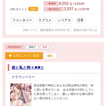
8,552
一般漫画
位 / 8,552件
2,537
0pt
24h.ポイント
位 / 2,537件
一般女性向け
ファンタジー
ラブコメ
シリアス
日常
246ページ
最終更新日 2019.02.16
登録日 2017.01.12
R18女性向け
連載中
R18
お気に入りに追加
451
彼と私と時々✖✖と
クラウンベリー
巫女助勤で神社に仕える日和は神社の神主・弥
に想いを寄せている。 ある日彼の大切にしてい
た壺を割ってしまい…優しい穏やかな彼の意外
な一面を知ることになった。