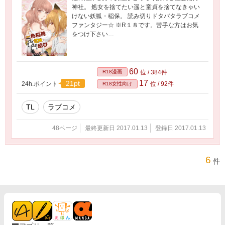
神社。 処女を捨てたい遥と童貞を捨てなきゃい
けない妖狐・稲保。 読み切りドタバタラブコメ
ファンタジー☆ ※R１８です。苦手な方はお気
をつけ下さい…
60
R18漫画
位 / 384件
17
21pt
24h.ポイント
位 / 92件
R18女性向け
TL
ラブコメ
48ページ
最終更新日 2017.01.13
登録日 2017.01.13
6
件