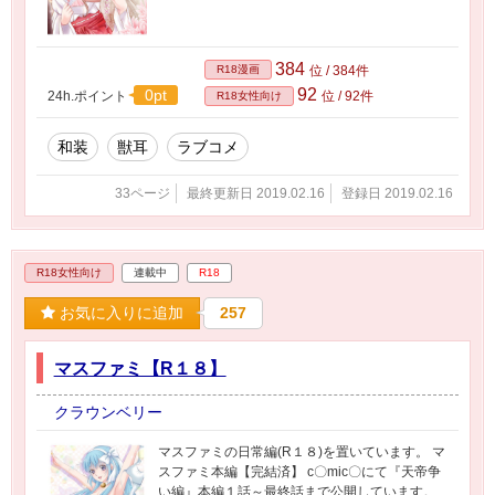
384
R18漫画
位 / 384件
92
0pt
24h.ポイント
位 / 92件
R18女性向け
和装
獣耳
ラブコメ
33ページ
最終更新日 2019.02.16
登録日 2019.02.16
R18女性向け
連載中
R18
お気に入りに追加
257
マスファミ【R１８】
クラウンベリー
マスファミの日常編(R１８)を置いています。 マ
スファミ本編【完結済】 c〇mic〇にて『天帝争
い編』本編１話～最終話まで公開しています。