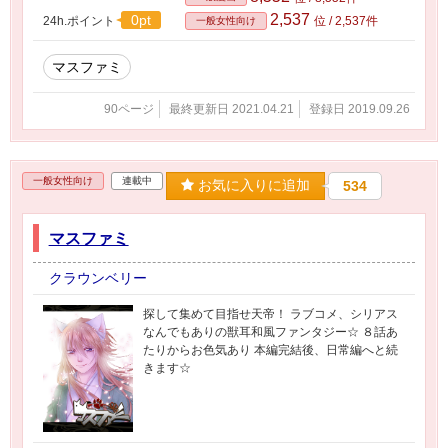
2,537
0pt
24h.ポイント
位 / 2,537件
一般女性向け
マスファミ
90ページ
最終更新日 2021.04.21
登録日 2019.09.26
一般女性向け
連載中
お気に入りに追加
534
マスファミ
クラウンベリー
探して集めて目指せ天帝！ ラブコメ、シリアス
なんでもありの獣耳和風ファンタジー☆ ８話あ
たりからお色気あり 本編完結後、日常編へと続
きます☆