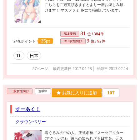
こちらをご観覧頂きますとより一層お楽しみ頂
けます！ マスファミHPにて掲載しています。
31
R18漫画
位 / 384件
9
35pt
24h.ポイント
位 / 92件
R18女性向け
TL
日常
57ページ
最終更新日 2017.04.28
登録日 2017.02.14
一般女性向け
連載中
お気に入りに追加
107
すーあく！
クラウンベリー
着ぐるみの中の人。正式名称『スーツアクター
(アクトレス)』 彼らの知られざる日常を、元ス