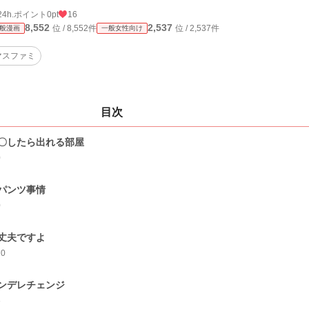
24h.ポイント
0pt
16
8,552
2,537
位 / 8,552件
位 / 2,537件
般漫画
一般女性向け
マスファミ
目次
〇したら出れる部屋
0
パンツ事情
0
丈夫ですよ
10
ンデレチェンジ
6