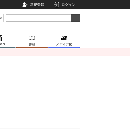
新規登録
ログイン
ネス
書籍
メディア化