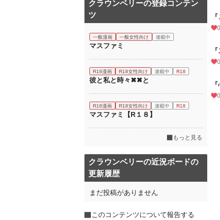
クラウンベリーの登録コンテン
ツ
『
一般漫画
一般女性向け
連載中
マスファミ
『
R18漫画
R18女性向け
連載中
R18
彼と私と時々✖✖と
『
R18漫画
R18女性向け
連載中
R18
マスファミ【R１８】
もっと見る
クラウンベリーの近況ボードの
更新履歴
まだ投稿がありません
このコンテンツについて報告する