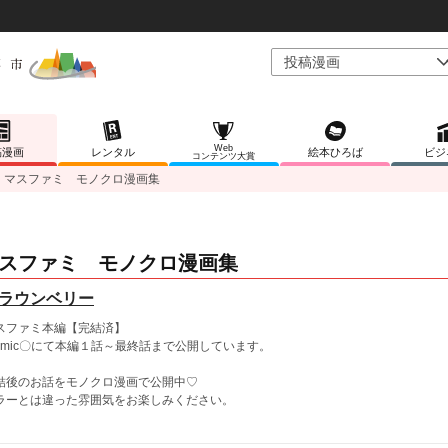
Web
稿漫画
レンタル
絵本ひろば
ビジ
コンテンツ大賞
マスファミ モノクロ漫画集
スファミ モノクロ漫画集
ラウンベリー
スファミ本編【完結済】
〇mic〇にて本編１話～最終話まで公開しています。
結後のお話をモノクロ漫画で公開中♡
ラーとは違った雰囲気をお楽しみください。