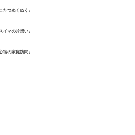
こたつぬくぬく』
0
スイマの片想い』
0
心宿の家庭訪問』
0