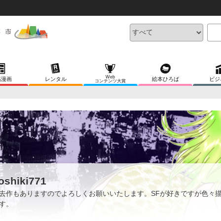
Web
稿漫画
レンタル
絵本ひろば
ビジ
コンテンツ大賞
oshiki771
去作もありますのでよろしくお願いいたします。SFが好きですが色々
す。