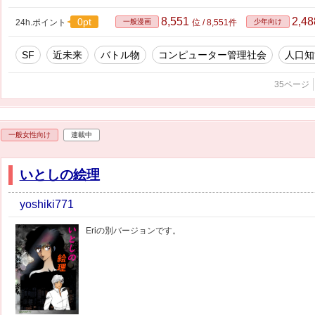
8,551
2,4
0pt
24h.ポイント
一般漫画
位 / 8,551件
少年向け
SF
近未来
バトル物
コンピューター管理社会
人口知
35ページ
一般女性向け
連載中
いとしの絵理
yoshiki771
Eriの別バージョンです。