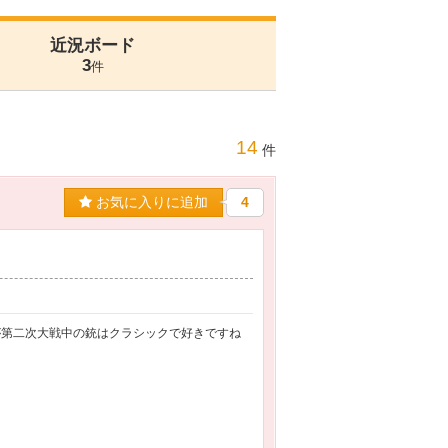
近況ボード
3
件
14
件
お気に入りに追加
4
が第二次大戦中の銃はクラシックで好きですね