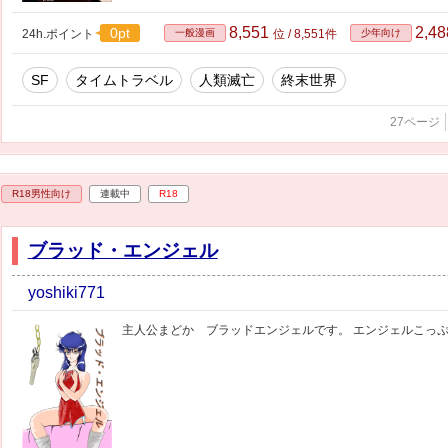
8,551
2,4
0pt
24h.ポイント
一般漫画
位 / 8,551件
少年向け
SF
タイムトラベル
人類滅亡
終末世界
27ページ
R18男性向け
連載中
R18
ブラッド・エンジェル
yoshiki771
主人公まどか ブラッドエンジェルです。 エンジェルこっ