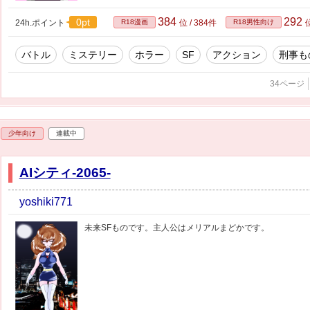
384
292
0pt
24h.ポイント
R18漫画
位 / 384件
R18男性向け
位
バトル
ミステリー
ホラー
SF
アクション
刑事も
34ページ
少年向け
連載中
AIシティ-2065-
yoshiki771
未来SFものです。主人公はメリアルまどかです。