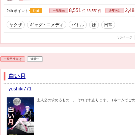
8,551
2,4
0pt
24h.ポイント
一般漫画
位 / 8,551件
少年向け
ヤクザ
ギャグ・コメディ
バトル
妹
日常
36ページ
一般男性向け
連載中
白い月
yoshiki771
主人公の求めるもの…。 それぞれあります。（ネームでごめ