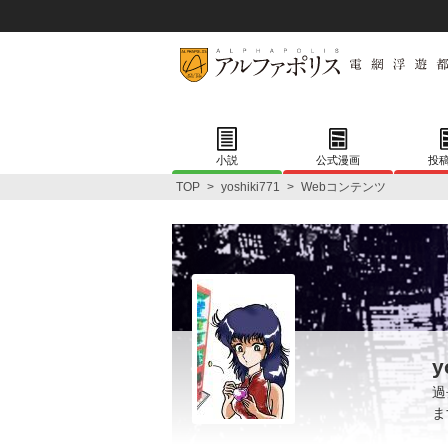
小説
公式漫画
投
TOP
>
yoshiki771
>
Webコンテンツ
y
過
ま