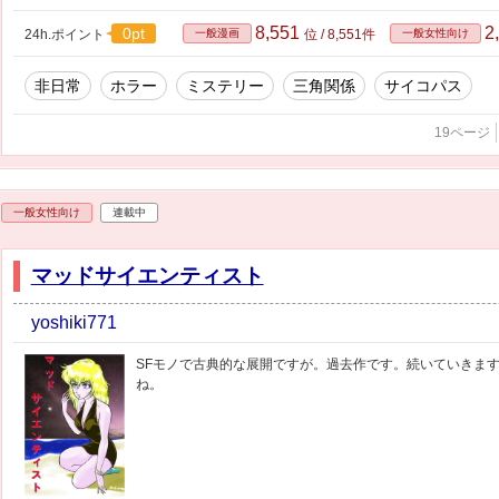
8,551
2
0pt
24h.ポイント
一般漫画
位 / 8,551件
一般女性向け
非日常
ホラー
ミステリー
三角関係
サイコパス
19ページ
一般女性向け
連載中
マッドサイエンティスト
yoshiki771
SFモノで古典的な展開ですが。過去作です。続いていきま
ね。