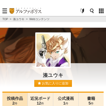
TOP
>
湊ユウキ
>
Webコンテンツ
湊ユウキ
お気に入りに追加
投稿作品
近況ボード
公式漫画
書籍
2
12
1
5
件
件
件
件