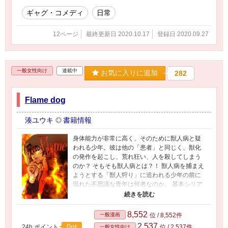
ギャグ・コメディ
日常
12ページ
最終更新日 2020.10.17
登録日 2020.09.27
一般女性向け
連載中
お気に入りに追加
282
Flame dog
湊ユウキ
書籍情報
身体能力が非常に高く、そのために獣人病と疑
われる少年。彼は他の「患者」と同じく、獣化
の発作を起こし、荒れ狂い、人を殺してしまう
のか？ そもそも獣人病とは？！ 獣人病を捕まえ
ようとする「獣人狩り」に追われる少年の前に
現れた不思議な青年は何者なのか。 基本シリア
スですが、コメディーをまじえています。女性
向きです、恋愛要素あり。
8,552
一般漫画
位 / 8,552件
2,537
0pt
24h.ポイント
位 / 2,537件
一般女性向け