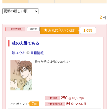
2
件
一般女性向け
連載中
お気に入りに追加
1,055
後の夫婦である
湊ユウキ
書籍情報
拾った子犬は何かおかしい
250
一般漫画
位 / 8,552件
94
7pt
24h.ポイント
位 / 2,537件
一般女性向け