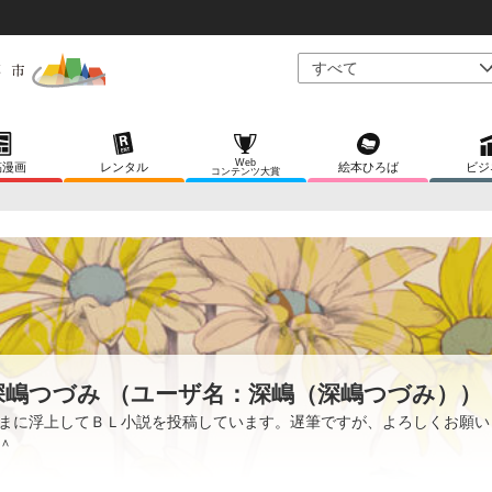
Web
稿漫画
レンタル
絵本ひろば
ビジ
コンテンツ大賞
深嶋つづみ （ユーザ名：深嶋（深嶋つづみ））
まに浮上してＢＬ小説を投稿しています。遅筆ですが、よろしくお願い
＾