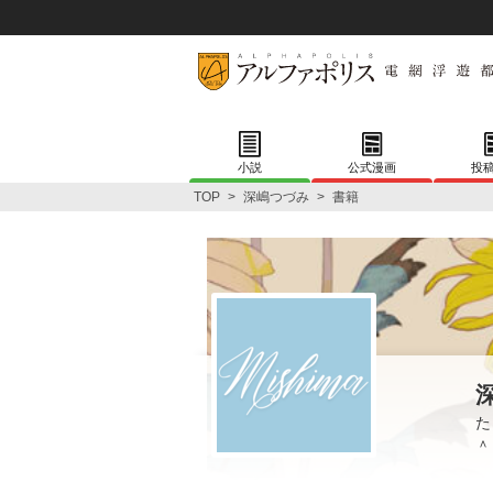
小説
公式漫画
投
TOP
>
深嶋つづみ
>
書籍
た
＾