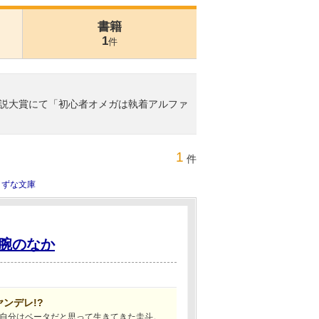
書籍
1
件
小説大賞にて「初心者オメガは執着アルファ
。
1
件
きずな文庫
腕のなか
ンデレ!?
自分はベータだと思って生きてきた圭斗。