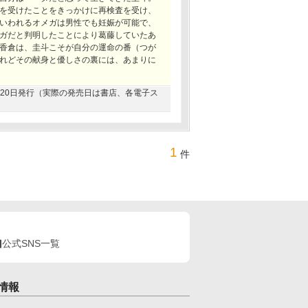
を受けたことをきっかけに再検査を受け、
いわれるオメガは男性でも妊娠が可能で、
ガだと判明したことにより葛藤していたあ
香倉は、圭斗こそが自分の運命の番（つが
れどその献身と優しさの裏には、あまりに
06月20日発行（実際の発売日は書店、各電子ス
1
件
公式SNS一覧
情報