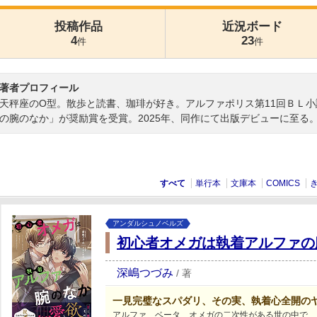
投稿作品
近況ボード
4
23
件
件
著者プロフィール
天秤座のO型。散歩と読書、珈琲が好き。アルファポリス第11回ＢＬ
の腕のなか」が奨励賞を受賞。2025年、同作にて出版デビューに至る
すべて
単行本
文庫本
COMICS
アンダルシュノベルズ
初心者オメガは執着アルファの
深嶋つづみ
/
著
一見完璧なスパダリ、その実、執着心全開のヤ
アルファ、ベータ、オメガの二次性がある世の中で、