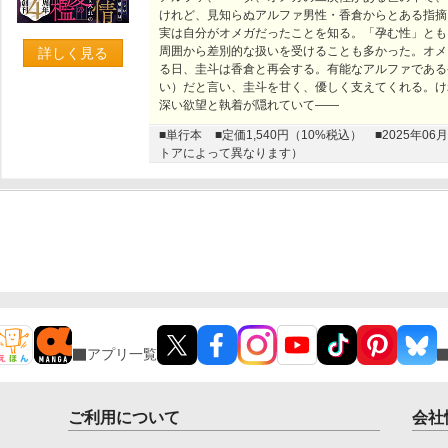
けれど、見知らぬアルファ男性・香倉からとある指摘
実は自分がオメガだったことを知る。「孕む性」とも
周囲から差別的な扱いを受けることも多かった。オメ
詳しく見る
る日、圭斗は香倉と再会する。有能なアルファである
い）だと言い、圭斗を甘く、優しく支えてくれる。け
深い欲望と執着が隠れていて――
■単行本
■定価1,540円（10%税込）
■2025年
トアによって異なります）
アプリ一覧
ご利用について
会社