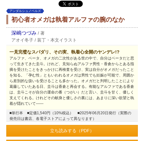
アンダルシュノベルズ
初心者オメガは執着アルファの腕のなか
深嶋つづみ
/
著
アオイ冬子
/
装丁・本文イラスト
一見完璧なスパダリ、その実、執着心全開のヤンデレ!?
アルファ、ベータ、オメガの二次性がある世の中で、自分はベータだと思
って生きてきた圭斗。けれど、見知らぬアルファ男性・香倉からとある指
摘を受けたことをきっかけに再検査を受け、実は自分がオメガだったこと
を知る。「孕む性」ともいわれるオメガは男性でも妊娠が可能で、周囲か
ら差別的な扱いを受けることも多かった。オメガだと判明したことにより
葛藤していたある日、圭斗は香倉と再会する。有能なアルファである香倉
は、圭斗こそが自分の運命の番（つがい）だと言い、圭斗を甘く、優しく
支えてくれる。けれどその献身と優しさの裏には、あまりに深い欲望と執
着が隠れていて――
■単行本
■定価1,540円（10%税込）
■2025年06月20日発行（実際の
発売日は書店、各電子ストアによって異なります）
立ち読みする（PDF）