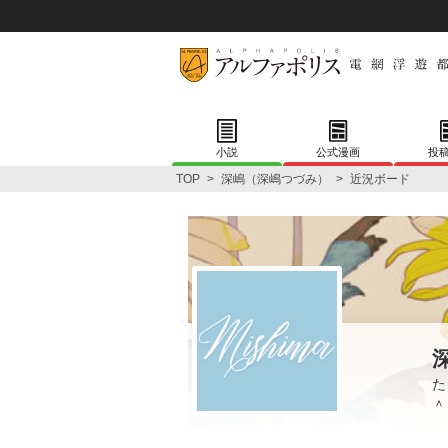
小説
公式漫画
投
TOP
>
深嶋（深嶋つづみ）
>
近況ボード
た
＾