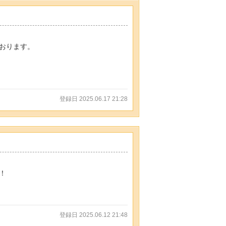
おります。
登録日 2025.06.17 21:28
！
登録日 2025.06.12 21:48