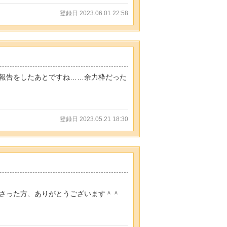
登録日 2023.06.01 22:58
報告をしたあとですね……余力枠だった
登録日 2023.05.21 18:30
さった方、ありがとうございます＾＾