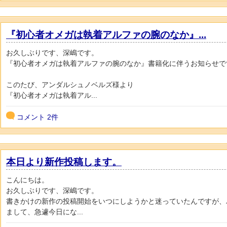
『初心者オメガは執着アルファの腕のなか』...
お久しぶりです、深嶋です。
『初心者オメガは執着アルファの腕のなか』書籍化に伴うお知らせで
このたび、アンダルシュノベルズ様より
『初心者オメガは執着アル...
コメント
2件
本日より新作投稿します。
こんにちは。
お久しぶりです、深嶋です。
書きかけの新作の投稿開始をいつにしようかと迷っていたんですが、
まして、急遽今日にな...