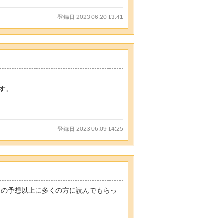
登録日 2023.06.20 13:41
す。
登録日 2023.06.09 14:25
初の予想以上に多くの方に読んでもらっ