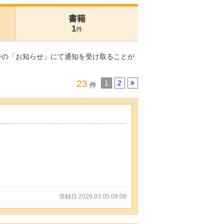
書籍
1
件
ジの「お知らせ」にて通知を受け取ることが
23
1
2
件
登録日 2026.03.05 09:08