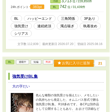
3,713
小説
位 / 228,850件
士団副団長にしてリーシャの異母兄、ヴィンセ
742
383pt
24h.ポイント
位 / 31,439件
BL
ント・グレイヴェル。 琥珀の瞳に嗜虐を宿した
彼は言う―― 「この才を捨てるは惜しい。ゆえ
に、我が手で飼い馴らそう」 知略と支配欲を秘
BL
ハッピーエンド
三角関係
3Pあり
めた騎士と、没落した宰相家の天才青年。 耽美
強気受け
連続絶頂
濁点喘ぎ
執着攻め
と背徳の物語が、冷たい鎖と熱い口づけの中で
幕を開ける。 ＿＿＿ ※本作は旧版です。 ※旧版
シリアス
1~3巻をこちらにまとめました。 ※完全版とは
展開・描写が一部異なります。
文字数 112,839
最終更新日 2026.07.20
登録日 2025.08.16
BL
連載中
短編
R18
お気に入りに追加
21
強気受けBL集
大の字だい
色んな種類の強気受けを揃えたい、メモしたい
の気持ちから発足した、オムニバス形式で贈る
強気受けBL集。 R18多めです。 各CPは別作品
として公開することもあり。 おまけで詳細など