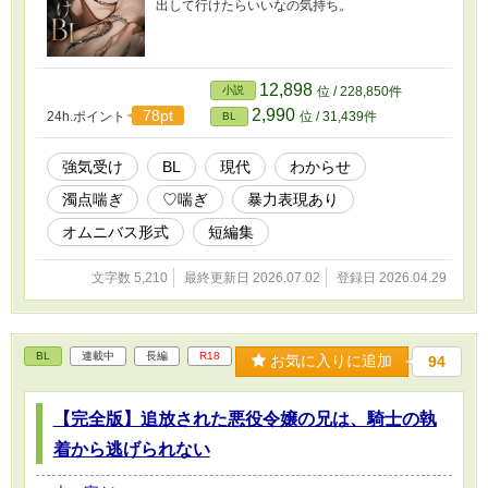
出して行けたらいいなの気持ち。
12,898
小説
位 / 228,850件
2,990
78pt
24h.ポイント
位 / 31,439件
BL
強気受け
BL
現代
わからせ
濁点喘ぎ
♡喘ぎ
暴力表現あり
オムニバス形式
短編集
文字数 5,210
最終更新日 2026.07.02
登録日 2026.04.29
BL
連載中
長編
R18
お気に入りに追加
94
【完全版】追放された悪役令嬢の兄は、騎士の執
着から逃げられない