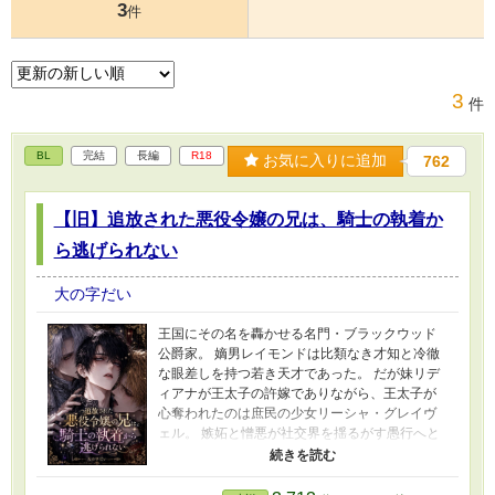
3
件
3
件
BL
完結
長編
R18
お気に入りに追加
762
【旧】追放された悪役令嬢の兄は、騎士の執着か
ら逃げられない
大の字だい
王国にその名を轟かせる名門・ブラックウッド
公爵家。 嫡男レイモンドは比類なき才知と冷徹
な眼差しを持つ若き天才であった。 だが妹リデ
ィアナが王太子の許嫁でありながら、王太子が
心奪われたのは庶民の少女リーシャ・グレイヴ
ェル。 嫉妬と憎悪が社交界を揺るがす愚行へと
繋がり、王宮での婚約破棄、王の御前での一族
追放へと至る。 混乱の只中、妹を庇おうとする
レイモンドの前に立ちはだかったのは、王国騎