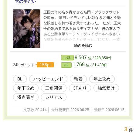
大の字だい
王国にその名を轟かせる名門・ブラックウッド
公爵家。 嫡男レイモンドは比類なき才知と冷徹
な眼差しを持つ若き天才であった。 だが、王太
子の婚約者である妹リディアナが、彼の友人で
ある公爵令嬢リーシャ・グレイヴェルへささい
な嫉妬を募らせたことがきっかけになり、一族
追放へと追い込まれてしまう。 混乱の只中、裁
かれるレイモンドを庇ったのは、王国騎士団副
団長にしてリーシャの実兄、ヴィンセント・グ
8,507
小説
位 / 228,850件
レイヴェル。 琥珀の瞳に嗜虐を宿した彼は言う
1,769
156pt
24h.ポイント
位 / 31,439件
BL
―― 「この才を捨てるには惜しい。故に、我が
手で飼い慣らそう」 没落した公爵家の天才青年
は、失われた家を取り戻すため、軍参謀として
BL
ハッピーエンド
執着
年上攻め
成り上がる。 耽美と背徳の物語が、冷たい鎖と
年下攻め
三角関係
3Pあり
強気受け
熱い口づけの中で幕を開ける。 ＿＿＿ ※本作
は、以前公開していた旧版の内容を再構成・加
濁点喘ぎ
シリアス
筆修正した完全版です。 ※旧版とは展開・描写
が一部異なります。
文字数 20,414
最終更新日 2026.06.25
登録日 2026.06.15
3
件