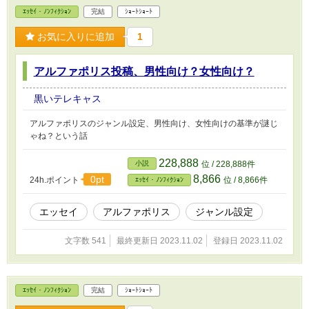
ｴｯｾｲ・ﾉﾝﾌｨｸｼｮﾝ
完結
ｼｮｰﾄｼｮｰﾄ
お気に入りに追加
1
アルファポリス投稿、男性向け？女性向け？
黒いテレキャス
アルファポリスのジャンル設定、男性向け、女性向けの基準が謎じ
ゃね？という話
228,888
小説
位 / 228,888件
8,866
0pt
24h.ポイント
位 / 8,866件
ｴｯｾｲ・ﾉﾝﾌｨｸｼｮﾝ
エッセイ
アルファポリス
ジャンル設定
文字数 541
最終更新日 2023.11.02
登録日 2023.11.02
ｴｯｾｲ・ﾉﾝﾌｨｸｼｮﾝ
完結
ｼｮｰﾄｼｮｰﾄ