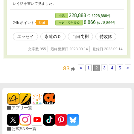
いう話を書いて見ました。
228,888
小説
位 / 228,888件
8,866
0pt
24h.ポイント
位 / 8,866件
ｴｯｾｲ・ﾉﾝﾌｨｸｼｮﾝ
エッセイ
永遠の０
百田尚樹
特攻隊
文字数 955
最終更新日 2023.09.14
登録日 2023.09.14
83
1
2
3
4
5
件
アプリ一覧
公式SNS一覧