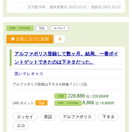
文字数 658
最終更新日 2023.10.22
登録日 2023.10.22
ｴｯｾｲ・ﾉﾝﾌｨｸｼｮﾝ
完結
ｼｮｰﾄｼｮｰﾄ
お気に入りに追加
0
アルファポリス登録して数ヶ月。結局、一番ポイ
ントゲットできたのは下ネタだった。
黒いテレキャス
アルファポリス投稿は下ネタが鉄板？という話。
228,888
小説
位 / 228,888件
8,866
0pt
24h.ポイント
位 / 8,866件
ｴｯｾｲ・ﾉﾝﾌｨｸｼｮﾝ
エッセイ
実話
アルファポリス
下ネタ
エロ