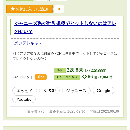
お気に入りに追加
0
ジャニーズ系が世界規模でヒットしないのはアレ
のせい？
黒いテレキャス
同じアジア勢なのに何故K-POPは世界中でヒットしてジャニーズは
ブレイクしないのか？
228,888
小説
位 / 228,888件
8,866
0pt
24h.ポイント
位 / 8,866件
ｴｯｾｲ・ﾉﾝﾌｨｸｼｮﾝ
エッセイ
K-POP
ジャニーズ
Google
Youtube
文字数 778
最終更新日 2023.09.30
登録日 2023.09.30