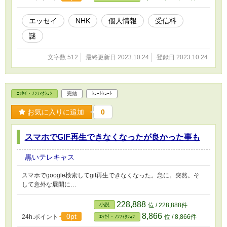
エッセイ
NHK
個人情報
受信料
謎
文字数 512
最終更新日 2023.10.24
登録日 2023.10.24
ｴｯｾｲ・ﾉﾝﾌｨｸｼｮﾝ
完結
ｼｮｰﾄｼｮｰﾄ
お気に入りに追加
0
スマホでGIF再生できなくなったが良かった事も
黒いテレキャス
スマホでgoogle検索してgif再生できなくなった。急に。突然。そ
して意外な展開に…
228,888
小説
位 / 228,888件
8,866
0pt
24h.ポイント
位 / 8,866件
ｴｯｾｲ・ﾉﾝﾌｨｸｼｮﾝ