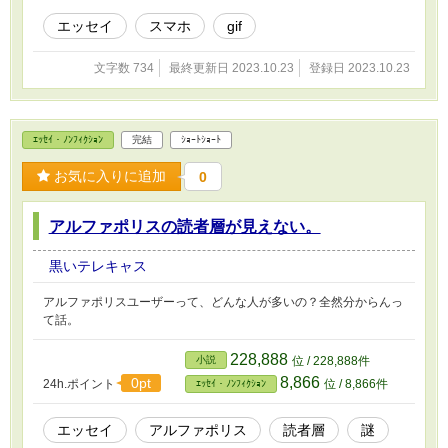
エッセイ
スマホ
gif
文字数 734
最終更新日 2023.10.23
登録日 2023.10.23
ｴｯｾｲ・ﾉﾝﾌｨｸｼｮﾝ
完結
ｼｮｰﾄｼｮｰﾄ
お気に入りに追加
0
アルファポリスの読者層が見えない。
黒いテレキャス
アルファポリスユーザーって、どんな人が多いの？全然分からんっ
て話。
228,888
小説
位 / 228,888件
8,866
0pt
24h.ポイント
位 / 8,866件
ｴｯｾｲ・ﾉﾝﾌｨｸｼｮﾝ
エッセイ
アルファポリス
読者層
謎