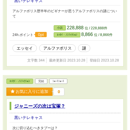
黒いテレキャス
アルファポリス歴半年のビギナーが思うアルファポリスの謎につい
て
228,888
小説
位 / 228,888件
8,866
0pt
24h.ポイント
位 / 8,866件
ｴｯｾｲ・ﾉﾝﾌｨｸｼｮﾝ
エッセイ
アルファポリス
謎
文字数 344
最終更新日 2023.10.28
登録日 2023.10.28
ｴｯｾｲ・ﾉﾝﾌｨｸｼｮﾝ
完結
ｼｮｰﾄｼｮｰﾄ
お気に入りに追加
0
ジャニーズの次は宝塚？
黒いテレキャス
次に切り込むべきタブーは？