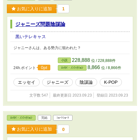
お気に入りに追加
1
ジャニーズ問題陰謀論
黒いテレキャス
ジャニーさんは、ある勢力に狙われた？
228,888
小説
位 / 228,888件
8,866
0pt
24h.ポイント
位 / 8,866件
ｴｯｾｲ・ﾉﾝﾌｨｸｼｮﾝ
エッセイ
ジャニーズ
陰謀論
K-POP
文字数 547
最終更新日 2023.09.23
登録日 2023.09.23
ｴｯｾｲ・ﾉﾝﾌｨｸｼｮﾝ
完結
ｼｮｰﾄｼｮｰﾄ
お気に入りに追加
0