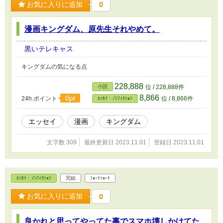
お気に入りに追加
0
漫画キングダム、原先生それやめて。
黒いテレキャス
キングダムの気になる点
228,888
小説
位 / 228,888件
8,866
0pt
24h.ポイント
位 / 8,866件
ｴｯｾｲ・ﾉﾝﾌｨｸｼｮﾝ
エッセイ
漫画
キングダム
文字数 309
最終更新日 2023.11.01
登録日 2023.11.01
ｴｯｾｲ・ﾉﾝﾌｨｸｼｮﾝ
完結
ｼｮｰﾄｼｮｰﾄ
お気に入りに追加
0
良かれと思ってやってた事でスマホ壊しかけてた