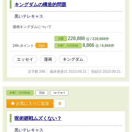
キングダムの構造的問題
黒いテレキャス
漫画キングダムについて
228,888
小説
位 / 228,888件
8,866
0pt
24h.ポイント
位 / 8,866件
ｴｯｾｲ・ﾉﾝﾌｨｸｼｮﾝ
エッセイ
漫画
キングダム
文字数 296
最終更新日 2023.09.21
登録日 2023.09.21
ｴｯｾｲ・ﾉﾝﾌｨｸｼｮﾝ
完結
ｼｮｰﾄｼｮｰﾄ
お気に入りに追加
0
呪術廻戦ムズくない？
黒いテレキャス