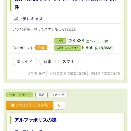
件
黒いテレキャス
アホな事毎日やってスマホ壊しかけた話
228,888
小説
位 / 228,888件
8,866
0pt
24h.ポイント
位 / 8,866件
ｴｯｾｲ・ﾉﾝﾌｨｸｼｮﾝ
エッセイ
日常
スマホ
文字数 647
最終更新日 2023.10.29
登録日 2023.10.29
ｴｯｾｲ・ﾉﾝﾌｨｸｼｮﾝ
完結
ｼｮｰﾄｼｮｰﾄ
お気に入りに追加
0
アルファポリスの謎