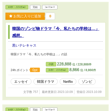
ｴｯｾｲ・ﾉﾝﾌｨｸｼｮﾝ
完結
ｼｮｰﾄｼｮｰﾄ
お気に入りに追加
0
韓国のゾンビ物ドラマ「今、私たちの学校は…」
感想。
黒いテレキャス
韓国ドラマ「今、私たちの学校は…」の話
228,888
小説
位 / 228,888件
8,866
0pt
24h.ポイント
位 / 8,866件
ｴｯｾｲ・ﾉﾝﾌｨｸｼｮﾝ
エッセイ
韓国ドラマ
Netflix
ゾンビ
文字数 757
最終更新日 2023.10.09
登録日 2023.10.09
ｴｯｾｲ・ﾉﾝﾌｨｸｼｮﾝ
完結
ｼｮｰﾄｼｮｰﾄ