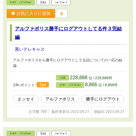
ｴｯｾｲ・ﾉﾝﾌｨｸｼｮﾝ
完結
ｼｮｰﾄｼｮｰﾄ
お気に入りに追加
0
アルファポリス勝手にログアウトしてる件３完結
編
黒いテレキャス
アルファポリスから勝手にログアウトしてる話についての一応の結
論
228,888
小説
位 / 228,888件
8,866
0pt
24h.ポイント
位 / 8,866件
ｴｯｾｲ・ﾉﾝﾌｨｸｼｮﾝ
エッセイ
アルファポリス
勝手にログアウト
文字数 789
最終更新日 2023.09.27
登録日 2023.09.27
ｴｯｾｲ・ﾉﾝﾌｨｸｼｮﾝ
完結
ｼｮｰﾄｼｮｰﾄ