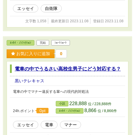
エッセイ
自衛隊
文字数 1,058
最終更新日 2023.11.08
登録日 2023.11.08
ｴｯｾｲ・ﾉﾝﾌｨｸｼｮﾝ
完結
ｼｮｰﾄｼｮｰﾄ
お気に入りに追加
0
電車の中でうるさい高校生男子にどう対応する？
黒いテレキャス
電車の中でマナー違反する輩への現代的対処法
228,888
小説
位 / 228,888件
8,866
0pt
24h.ポイント
位 / 8,866件
ｴｯｾｲ・ﾉﾝﾌｨｸｼｮﾝ
エッセイ
電車
マナー