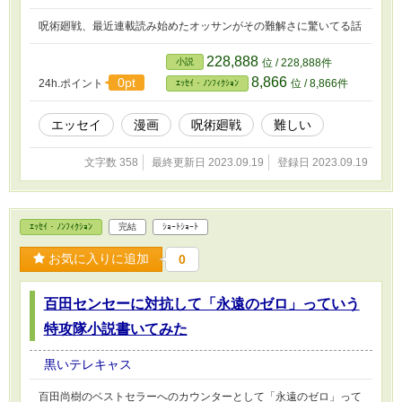
呪術廻戦、最近連載読み始めたオッサンがその難解さに驚いてる話
228,888
小説
位 / 228,888件
8,866
0pt
24h.ポイント
位 / 8,866件
ｴｯｾｲ・ﾉﾝﾌｨｸｼｮﾝ
エッセイ
漫画
呪術廻戦
難しい
文字数 358
最終更新日 2023.09.19
登録日 2023.09.19
ｴｯｾｲ・ﾉﾝﾌｨｸｼｮﾝ
完結
ｼｮｰﾄｼｮｰﾄ
お気に入りに追加
0
百田センセーに対抗して「永遠のゼロ」っていう
特攻隊小説書いてみた
黒いテレキャス
百田尚樹のベストセラーへのカウンターとして「永遠のゼロ」って