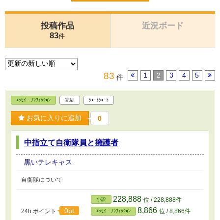
投稿作品
近況ボード
83
件
83
1
2
3
4
5
件
ｴｯｾｲ・ﾉﾝﾌｨｸｼｮﾝ
完結
ｼｮｰﾄｼｮｰﾄ
お気に入りに追加
0
中指立て自衛隊員と擁護者
黒いテレキャス
自衛隊について
228,888
小説
位 / 228,888件
8,866
0pt
24h.ポイント
位 / 8,866件
ｴｯｾｲ・ﾉﾝﾌｨｸｼｮﾝ