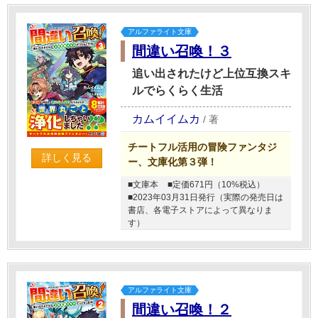
アルファライト文庫
間違い召喚！３
追い出されたけど上位互換スキ
ルでらくらく生活
カムイイムカ
/
著
チートフル活用の冒険ファンタジ
詳しく見る
ー、文庫化第３弾！
■文庫本
■定価671円（10%税込）
■2023年03月31日発行（実際の発売日は
書店、各電子ストアによって異なりま
す）
アルファライト文庫
間違い召喚！２