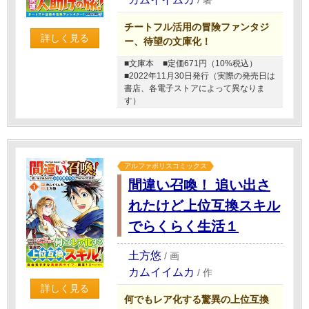
チートフル活用の冒険ファンタジ
詳しく見る
ー、待望の文庫化！
■文庫本
■定価671円（10%税込）
■2022年11月30日発行（実際の発売日は
書店、各電子ストアによって異なりま
す）
アルファポリスコミックス
間違い召喚！ 追い出さ
れたけど上位互換スキル
でらくらく生活１
土方悠
/
画
カムイイムカ
/
作
詳しく見る
何でもレア化する驚異の上位互換