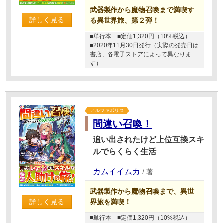
武器製作から魔物召喚まで満喫す
詳しく見る
る異世界旅、第２弾！
■単行本
■定価1,320円（10%税込）
■2020年11月30日発行（実際の発売日は
書店、各電子ストアによって異なりま
す）
アルファポリス
間違い召喚！
追い出されたけど上位互換スキ
ルでらくらく生活
カムイイムカ
/
著
武器製作から魔物召喚まで、異世
詳しく見る
界旅を満喫！
■単行本
■定価1,320円（10%税込）