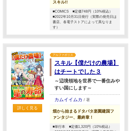
スキル!!
■COMICS
■定価748円（10%税込）
■2022年10月31日発行（実際の発売日は
書店、各電子ストアによって異なりま
す）
アルファポリス
スキル【僕だけの農場】
はチートでした３
～辺境領地を世界で一番住みや
すい国にします～
カムイイムカ
/
著
詳しく見る
畑から始まるドタバタ楽園建国フ
ァンタジー、最終章！
■単行本
■定価1,320円（10%税込）