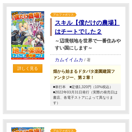
アルファポリス
スキル【僕だけの農場】
はチートでした２
～辺境領地を世界で一番住みや
すい国にします～
カムイイムカ
/
著
詳しく見る
畑から始まるドタバタ楽園建国フ
ァンタジー、第２章！
■単行本
■定価1,320円（10%税込）
■2022年03月31日発行（実際の発売日は
書店、各電子ストアによって異なりま
す）
アルファポリス