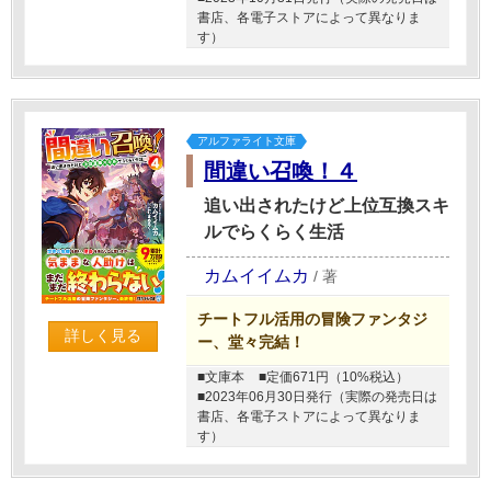
書店、各電子ストアによって異なりま
す）
アルファライト文庫
間違い召喚！４
追い出されたけど上位互換スキ
ルでらくらく生活
カムイイムカ
/
著
チートフル活用の冒険ファンタジ
詳しく見る
ー、堂々完結！
■文庫本
■定価671円（10%税込）
■2023年06月30日発行（実際の発売日は
書店、各電子ストアによって異なりま
す）