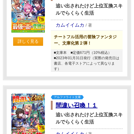
追い出されたけど上位互換スキ
ルでらくらく生活
カムイイムカ
/
著
チートフル活用の冒険ファンタジ
詳しく見る
ー、文庫化第２弾！
■文庫本
■定価671円（10%税込）
■2023年01月31日発行（実際の発売日は
書店、各電子ストアによって異なりま
す）
アルファライト文庫
間違い召喚！１
追い出されたけど上位互換スキ
ルでらくらく生活
カムイイムカ
/
著