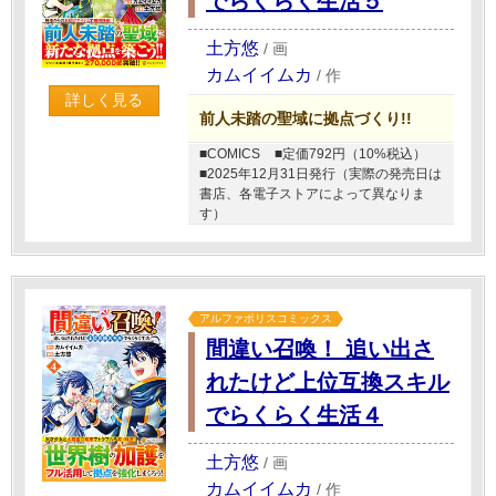
でらくらく生活５
土方悠
/
画
カムイイムカ
/
作
詳しく見る
前人未踏の聖域に拠点づくり!!
■COMICS
■定価792円（10%税込）
■2025年12月31日発行（実際の発売日は
書店、各電子ストアによって異なりま
す）
アルファポリスコミックス
間違い召喚！ 追い出さ
れたけど上位互換スキル
でらくらく生活４
土方悠
/
画
カムイイムカ
/
作