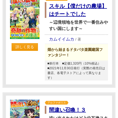
スキル【僕だけの農場】
はチートでした
～辺境領地を世界で一番住みや
すい国にします～
カムイイムカ
/
著
詳しく見る
畑から始まるドタバタ楽園建国フ
ァンタジー！
■単行本
■定価1,320円（10%税込）
■2021年11月30日発行（実際の発売日は
書店、各電子ストアによって異なりま
す）
アルファポリス
間違い召喚！３