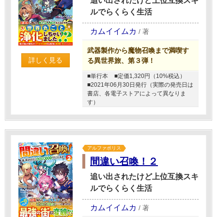
追い出されたけど上位互換スキ
ルでらくらく生活
カムイイムカ
/
著
武器製作から魔物召喚まで満喫す
詳しく見る
る異世界旅、第３弾！
■単行本
■定価1,320円（10%税込）
■2021年06月30日発行（実際の発売日は
書店、各電子ストアによって異なりま
す）
アルファポリス
間違い召喚！２
追い出されたけど上位互換スキ
ルでらくらく生活
カムイイムカ
/
著