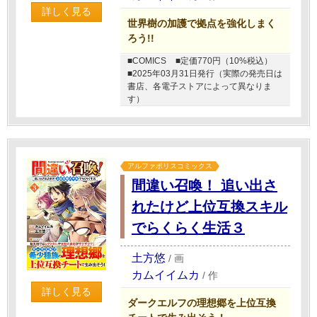
詳しく見る
世界樹の加護で拠点を強化しまく
ろう!!
■COMICS
■定価770円（10%税込）
■2025年03月31日発行（実際の発売日は
書店、各電子ストアによって異なりま
す）
アルファポリスコミックス
間違い召喚！ 追い出さ
れたけど上位互換スキル
でらくらく生活３
土方悠
/
画
カムイイムカ
/
作
詳しく見る
ダークエルフの理想郷を上位互換