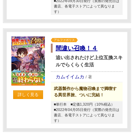
■2022年09月30日発行（実際の発売日は
書店、各電子ストアによって異なりま
す）
アルファポリス
間違い召喚！４
追い出されたけど上位互換スキ
ルでらくらく生活
カムイイムカ
/
著
武器製作から魔物召喚まで満喫す
詳しく見る
る異世界旅、ついに完結！
■単行本
■定価1,320円（10%税込）
■2022年04月05日発行（実際の発売日は
書店、各電子ストアによって異なりま
す）