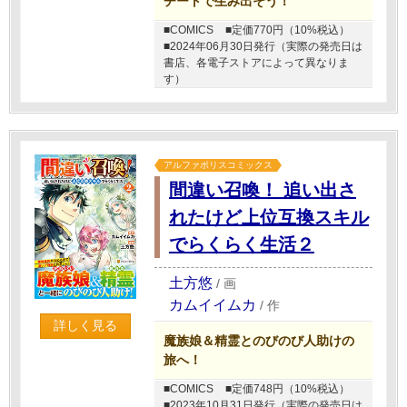
チートで生み出そう！
■COMICS
■定価770円（10%税込）
■2024年06月30日発行（実際の発売日は
書店、各電子ストアによって異なりま
す）
アルファポリスコミックス
間違い召喚！ 追い出さ
れたけど上位互換スキル
でらくらく生活２
土方悠
/
画
カムイイムカ
/
作
詳しく見る
魔族娘＆精霊とのびのび人助けの
旅へ！
■COMICS
■定価748円（10%税込）
■2023年10月31日発行（実際の発売日は