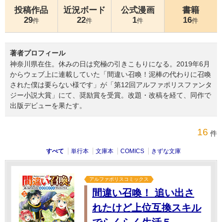
投稿作品
近況ボード
公式漫画
書籍
29
22
1
16
件
件
件
件
著者プロフィール
神奈川県在住。休みの日は究極の引きこもりになる。2019年6月
からウェブ上に連載していた「間違い召喚！泥棒の代わりに召喚
された僕は要らない様です」が「第12回アルファポリスファンタ
ジー小説大賞」にて、奨励賞を受賞。改題・改稿を経て、同作で
出版デビューを果たす。
16
件
すべて
単行本
文庫本
COMICS
きずな文庫
アルファポリスコミックス
間違い召喚！ 追い出さ
れたけど上位互換スキル