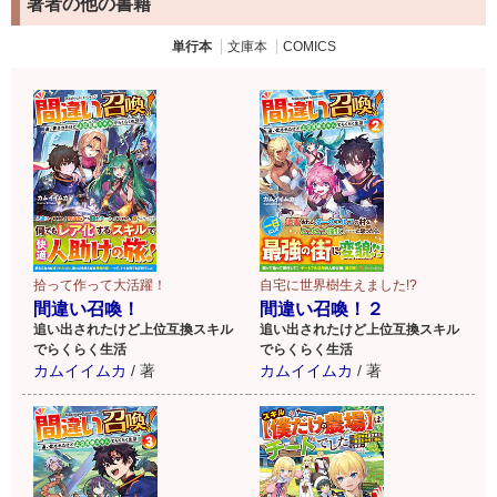
著者の他の書籍
単行本
文庫本
COMICS
拾って作って大活躍！
自宅に世界樹生えました!?
間違い召喚！
間違い召喚！２
追い出されたけど上位互換スキル
追い出されたけど上位互換スキル
でらくらく生活
でらくらく生活
カムイイムカ
/
著
カムイイムカ
/
著