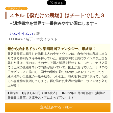
アルファポリス
スキル【僕だけの農場】はチートでした３
～辺境領地を世界で一番住みやすい国にします～
カムイイムカ
/
著
LLLthika
/
装丁・本文イラスト
畑から始まるドタバタ楽園建国ファンタジー、最終章！
貧乏貴族家に転生した元日本人の少年・ウィンは、自分だけの農場に出入
りできる特別なスキルを持っていた。家族や仲間と共にウィンスタ王国を
興した彼は、海の向こうのナリア国と貿易を開始する。しかし、ナリア国
では王家の後継者争いで内紛が続いていて、国土が荒れていた。ナリアの
王女ビシャスに協力し、国土の緑化に取り組みはじめるウィンだったが、
継承権争いは激化の一途を辿る。ついには、城の地下に封印されていた恐
るべき魔神が復活してしまう。再び訪れた世界の危機に、ウィン達が立ち
上がる！
■単行本
■定価1,320円（10%税込）
■2022年09月30日発行（実際の
発売日は書店、各電子ストアによって異なります）
立ち読みする（PDF）