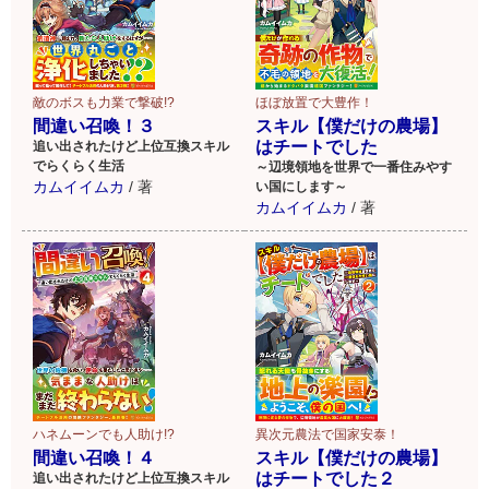
敵のボスも力業で撃破!?
ほぼ放置で大豊作！
間違い召喚！３
スキル【僕だけの農場】
はチートでした
追い出されたけど上位互換スキル
でらくらく生活
～辺境領地を世界で一番住みやす
カムイイムカ
/
著
い国にします～
カムイイムカ
/
著
ハネムーンでも人助け!?
異次元農法で国家安泰！
間違い召喚！４
スキル【僕だけの農場】
はチートでした２
追い出されたけど上位互換スキル