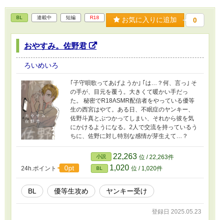
BL
連載中
短編
R18
お気に入りに追加
0
おやすみ。佐野君
ろいめいろ
｢子守唄歌ってあげようか｣ ｢は…？何、言っ｣ そ
の手が、目元を覆う。大きくて暖かい手だっ
た。 秘密でR18ASMR配信者をやっている優等
生の西宮はやて。ある日、不眠症のヤンキー、
佐野斗真とぶつかってしまい、それから彼を気
にかけるようになる。2人で交流を持っているう
ちに、佐野に対し特別な感情が芽生えて…？
22,263
小説
位 / 22,263件
1,020
0pt
24h.ポイント
位 / 1,020件
BL
BL
優等生攻め
ヤンキー受け
登録日 2025.05.23