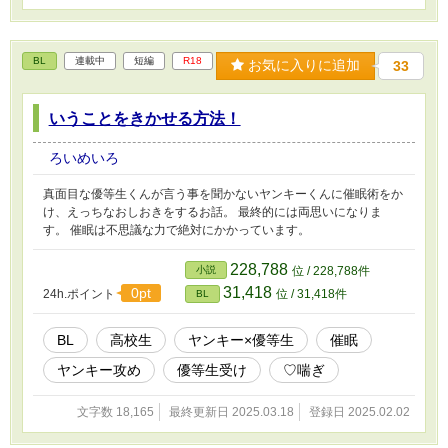
BL
連載中
短編
R18
お気に入りに追加
33
いうことをきかせる方法！
ろいめいろ
真面目な優等生くんが言う事を聞かないヤンキーくんに催眠術をか
け、えっちなおしおきをするお話。 最終的には両思いになりま
す。 催眠は不思議な力で絶対にかかっています。
228,788
小説
位 / 228,788件
31,418
0pt
24h.ポイント
位 / 31,418件
BL
BL
高校生
ヤンキー×優等生
催眠
ヤンキー攻め
優等生受け
♡喘ぎ
文字数 18,165
最終更新日 2025.03.18
登録日 2025.02.02