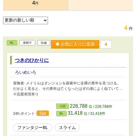
4
件
4
件
BL
連載中
短編
お気に入りに追加
4
つきのひかりに
ろいめいろ
冒険者･メイリルはダンジョンを探索中に全裸の青年を見つける。
だがよく見ると、その青年は亡くなったはずの弟によく似ていて…
※近親表現有り
228,788
小説
位 / 228,788件
31,418
0pt
24h.ポイント
位 / 31,418件
BL
ファンタジーBL
スライム