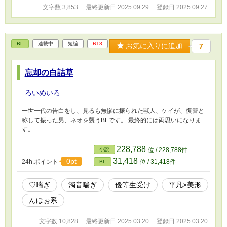
文字数 3,853
最終更新日 2025.09.29
登録日 2025.09.27
BL
連載中
短編
R18
お気に入りに追加
7
忘却の白詰草
ろいめいろ
一世一代の告白をし、見るも無惨に振られた獣人、ケイが、復讐と
称して振った男、ネオを襲うBLです。 最終的には両思いになりま
す。
228,788
小説
位 / 228,788件
31,418
0pt
24h.ポイント
位 / 31,418件
BL
♡喘ぎ
濁音喘ぎ
優等生受け
平凡×美形
んほぉ系
文字数 10,828
最終更新日 2025.03.20
登録日 2025.03.20