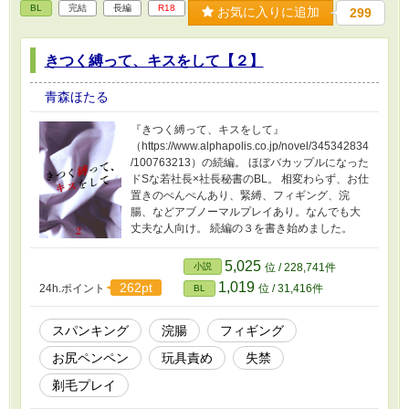
BL
完結
長編
R18
お気に入りに追加
299
きつく縛って、キスをして【２】
青森ほたる
『きつく縛って、キスをして』
（https://www.alphapolis.co.jp/novel/345342834
/100763213）の続編。 ほぼバカップルになった
ドSな若社長×社長秘書のBL。 相変わらず、お仕
置きのぺんぺんあり、緊縛、フィギング、浣
腸、などアブノーマルプレイあり。なんでも大
丈夫な人向け。 続編の３を書き始めました。
5,025
小説
位 / 228,741件
1,019
262pt
24h.ポイント
位 / 31,416件
BL
スパンキング
浣腸
フィギング
お尻ペンペン
玩具責め
失禁
剃毛プレイ