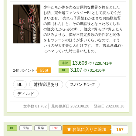
少年たちが体を売る吉原的な世界を舞台とした
お話、完全超ファンタジーBLとして読んでくだ
さいませ。 売れっ子男娼わがままなお姫様気質
の憐（れん）と、その世話役となった尽くし系
の隆文(たかふみ)のBL。 隆文×憐 モブ×憐 ふたり
の絡みよりも、憐が不特定多数の男性客と関係
をもつシーンのほうが多いくらいなので、そう
いうのが大丈夫な人むけです。 昔、吉原系BL(?)
にハマっていた時に書いたもの。
13,606
小説
位 / 228,741件
3,107
63pt
24h.ポイント
位 / 31,416件
BL
BL
射精管理あり
スパンキング
ディルド
文字数 81,782
最終更新日 2023.08.20
登録日 2023.08.18
BL
完結
長編
R18
お気に入りに追加
157