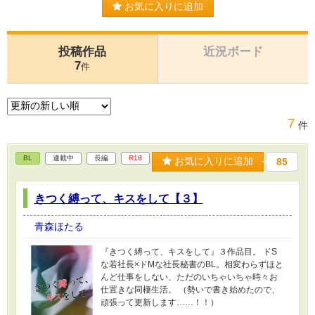
お気に入りに追加
投稿作品
近況ボード
7
件
7
件
BL
連載中
長編
R18
お気に入りに追加
85
きつく縛って、キスをして【３】
青森ほたる
『きつく縛って、キスをして』３作品目。 ドS
な若社長×ドMな社長秘書のBL。相変わらずほと
んど仕事をしない、ただのいちゃいちゃ時々お
仕置きな同棲生活。 （勢いで書き始めたので、
頑張って更新します……！！）