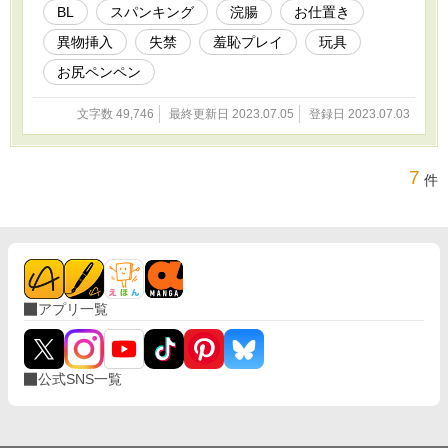
BL
スパンキング
浣腸
お仕置き
異物挿入
失禁
羞恥プレイ
玩具
お尻ペンペン
文字数 49,746
最終更新日 2023.07.05
登録日 2023.07.03
7
件
アプリ一覧
公式SNS一覧