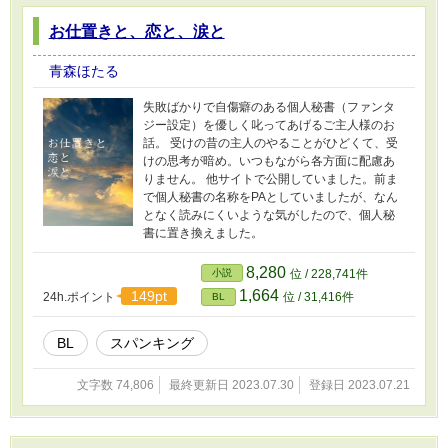
お仕置きと、恋と、涙と
青森ほたる
失敗ばかりで自傷癖のある個人秘書（ファンタ
ジー設定）を優しく叱ってあげるご主人様のお
話。 受けの昔の主人のやることがひどくて、受
けの思考が暗め。いつもながら各方面に配慮あ
りません。 他サイトで公開していました。前ま
で個人秘書の名称をPAとしていましたが、なん
となく読みにくいような気がしたので、個人秘
書に置き換えました。
8,280
小説
位 / 228,741件
1,664
149pt
24h.ポイント
位 / 31,416件
BL
BL
スパンキング
文字数 74,806
最終更新日 2023.07.30
登録日 2023.07.21