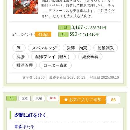
回は、公開お仕置きあり、（さらっとですが）
嘔吐させたり、監禁して排泄管理したり、等々
……アブノーマルを突き進みます。ご注意くだ
さい。 なんでも大丈夫な人向け。
3,167
小説
位 / 228,741件
590
418pt
24h.ポイント
位 / 31,416件
BL
BL
スパンキング
緊縛・拘束
監禁調教
浣腸
産卵プレイ（軽め）
溺愛執着
排泄管理
ローター責め
文字数 51,900
最終更新日 2025.10.13
登録日 2025.09.10
BL
完結
長編
R18
お気に入りに追加
86
夕闇に紅をひく
青森ほたる