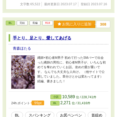
文字数 65,522
最終更新日 2023.07.17
登録日 2023.07.16
BL
完結
長編
R18
お気に入りに追加
308
手とり、足とり、愛してあげる
青森ほたる
縄師×初心者M男子 初めて行ったSMバーで出会
った縄師の男性に、初心者M男子が、いろんな初
めてを奪われていくお話。攻めの愛が重いで
す。 なんでも大丈夫な人向け。 （他サイトで公
開していました。章分けとかは変わってます）
続編、書きました！
10,589
小説
位 / 228,741件
2,271
99pt
24h.ポイント
位 / 31,416件
BL
BL
スパンキング
お尻ペンペン
首絞め