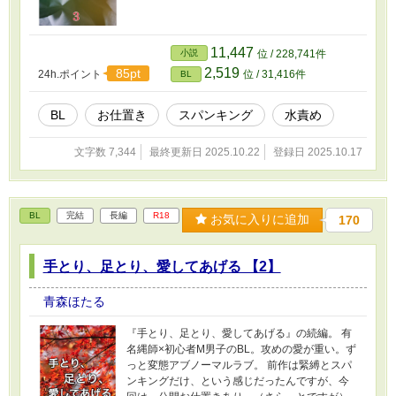
11,447
小説
位 / 228,741件
2,519
85pt
24h.ポイント
位 / 31,416件
BL
BL
お仕置き
スパンキング
水責め
文字数 7,344
最終更新日 2025.10.22
登録日 2025.10.17
BL
完結
長編
R18
お気に入りに追加
170
手とり、足とり、愛してあげる 【2】
青森ほたる
『手とり、足とり、愛してあげる』の続編。 有
名縄師×初心者M男子のBL。攻めの愛が重い。ず
っと変態アブノーマルラブ。 前作は緊縛とスパ
ンキングだけ、という感じだったんですが、今