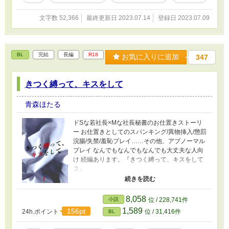
文字数 52,366
最終更新日 2023.07.14
登録日 2023.07.09
BL
完結
長編
R18
お気に入りに追加
347
きつく縛って、キスをして
青森ほたる
ドSな若社長×Mな社長秘書のお仕置きストーリ
ー お仕置きとしてのスパンキング/異物挿入/懲罰
浣腸/失禁/羞恥プレイ……その他、アブノーマル
プレイ なんでもなんでもなんでも大丈夫な人向
け 続編あります。『きつく縛って、キスをして
２』
（https://www.alphapolis.co.jp/novel/345342834
/178771364） （他サイトで公開していました。
サイトがなくなりデータ消えてしまったので、
8,058
小説
位 / 228,741件
章分けとか章タイトルとかもなくなり忘れてし
1,589
156pt
24h.ポイント
位 / 31,416件
BL
まったので、新たに設定しました）