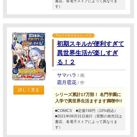
書店、各電子ストアによって異なりま
す）
アルファポリスコミックス
初期スキルが便利すぎて
異世界生活が楽しすぎ
る！２
サマハラ
/
画
霜月雹花
/
作
詳しく見る
シリーズ累計17万部！ 名門学園に
入学で異世界生活ますます満喫中!!
■COMICS
■定価748円（10%税込）
■2021年08月31日発行（実際の発売日は
書店、各電子ストアによって異なりま
す）