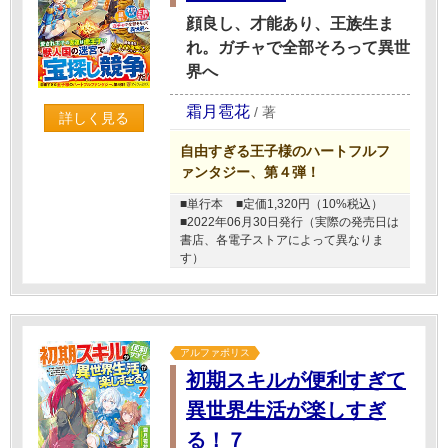
顔良し、才能あり、王族生ま
れ。ガチャで全部そろって異世
界へ
霜月雹花
/
著
詳しく見る
自由すぎる王子様のハートフルフ
ァンタジー、第４弾！
■単行本
■定価1,320円（10%税込）
■2022年06月30日発行（実際の発売日は
書店、各電子ストアによって異なりま
す）
アルファポリス
初期スキルが便利すぎて
異世界生活が楽しすぎ
る！７