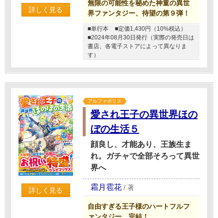
無限の可能性を秘めた神童の異世
詳しく見る
界ファンタジー、待望の第９弾！
■単行本
■定価1,430円（10%税込）
■2024年08月30日発行（実際の発売日は
書店、各電子ストアによって異なりま
す）
アルファポリス
愛され王子の異世界ほの
ぼの生活５
顔良し、才能あり、王族生ま
れ。ガチャで全部そろって異世
界へ
霜月雹花
/
著
詳しく見る
自由すぎる王子様のハートフルフ
ァンタジー、完結！