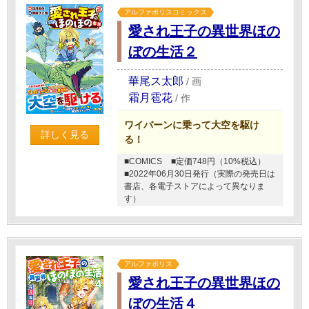
アルファポリスコミックス
愛され王子の異世界ほの
ぼの生活２
華尾ス太郎
/
画
霜月雹花
/
作
ワイバーンに乗って大空を駆け
詳しく見る
る！
■COMICS
■定価748円（10%税込）
■2022年06月30日発行（実際の発売日は
書店、各電子ストアによって異なりま
す）
アルファポリス
愛され王子の異世界ほの
ぼの生活４