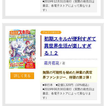
■2019年12月31日発行（実際の発売日は
書店、各電子ストアによって異なりま
す）
アルファポリス
初期スキルが便利すぎて
異世界生活が楽しすぎ
る！２
霜月雹花
/
著
無限の可能性を秘めた神童の異世
詳しく見る
界ファンタジー、待望の第２弾！
■単行本
■定価1,320円（10%税込）
■2019年08月30日発行（実際の発売日は
書店、各電子ストアによって異なりま
す）