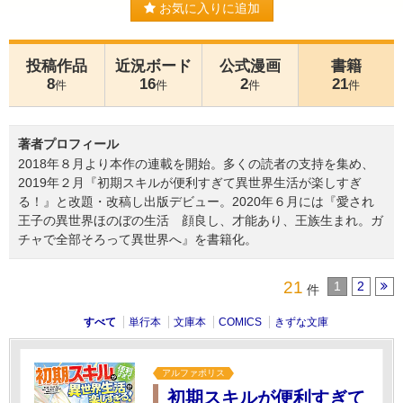
お気に入りに追加
投稿作品
近況ボード
公式漫画
書籍
8
16
2
21
件
件
件
件
著者プロフィール
2018年８月より本作の連載を開始。多くの読者の支持を集め、
2019年２月『初期スキルが便利すぎて異世界生活が楽しすぎ
る！』と改題・改稿し出版デビュー。2020年６月には『愛され
王子の異世界ほのぼの生活 顔良し、才能あり、王族生まれ。ガ
チャで全部そろって異世界へ』を書籍化。
21
1
2
件
すべて
単行本
文庫本
COMICS
きずな文庫
アルファポリス
初期スキルが便利すぎて