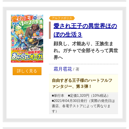
アルファポリス
愛され王子の異世界ほの
ぼの生活３
顔良し、才能あり、王族生ま
れ。ガチャで全部そろって異世
界へ
霜月雹花
/
著
詳しく見る
自由すぎる王子様のハートフルフ
ァンタジー、第３弾！
■単行本
■定価1,320円（10%税込）
■2021年04月30日発行（実際の発売日は
書店、各電子ストアによって異なりま
す）