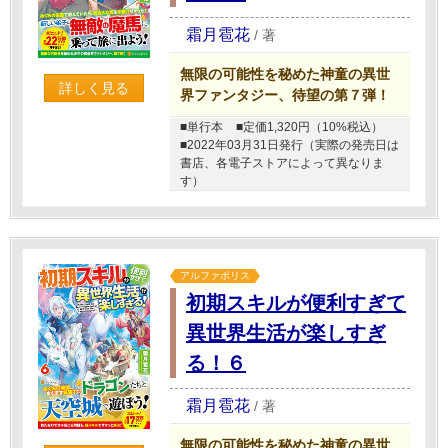
霜月雹花
/
著
無限の可能性を秘めた神童の異世
詳しく見る
界ファンタジー、待望の第７弾！
■単行本
■定価1,320円（10%税込）
■2022年03月31日発行（実際の発売日は
書店、各電子ストアによって異なりま
す）
アルファポリス
初期スキルが便利すぎて
異世界生活が楽しすぎ
る！６
霜月雹花
/
著
無限の可能性を秘めた神童の異世