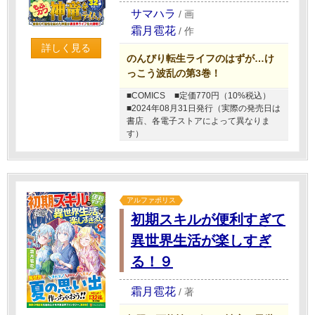
サマハラ
/
画
霜月雹花
/
作
詳しく見る
のんびり転生ライフのはずが…け
っこう波乱の第3巻！
■COMICS
■定価770円（10%税込）
■2024年08月31日発行（実際の発売日は
書店、各電子ストアによって異なりま
す）
アルファポリス
初期スキルが便利すぎて
異世界生活が楽しすぎ
る！９
霜月雹花
/
著