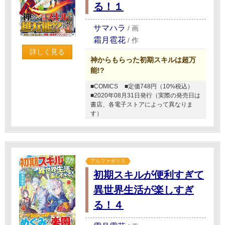
る！１
サマハラ
/
画
霜月雹花
/
作
詳しく見る
神からもらった初期スキルは超万
能!?
■COMICS
■定価748円（10%税込）
■2020年08月31日発行（実際の発売日は
書店、各電子ストアによって異なりま
す）
アルファポリス
初期スキルが便利すぎて
異世界生活が楽しすぎ
る！４