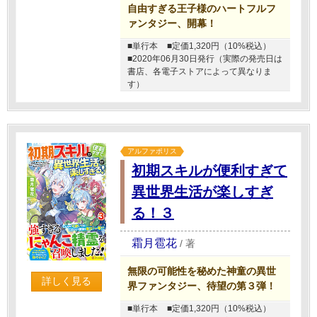
自由すぎる王子様のハートフルフ
ァンタジー、開幕！
■単行本
■定価1,320円（10%税込）
■2020年06月30日発行（実際の発売日は
書店、各電子ストアによって異なりま
す）
アルファポリス
初期スキルが便利すぎて
異世界生活が楽しすぎ
る！３
霜月雹花
/
著
無限の可能性を秘めた神童の異世
詳しく見る
界ファンタジー、待望の第３弾！
■単行本
■定価1,320円（10%税込）