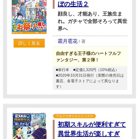
ぼの生活２
顔良し、才能あり、王族生ま
れ。ガチャで全部そろって異世
界へ
霜月雹花
/
著
詳しく見る
自由すぎる王子様のハートフルフ
ァンタジー、第２弾！
■単行本
■定価1,320円（10%税込）
■2020年10月31日発行（実際の発売日は
書店、各電子ストアによって異なりま
す）
アルファポリスコミックス
初期スキルが便利すぎて
異世界生活が楽しすぎ