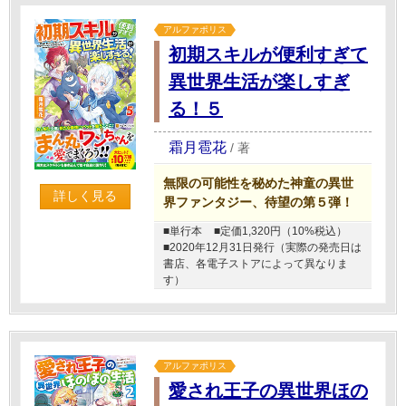
アルファポリス
初期スキルが便利すぎて
異世界生活が楽しすぎ
る！５
霜月雹花
/
著
無限の可能性を秘めた神童の異世
詳しく見る
界ファンタジー、待望の第５弾！
■単行本
■定価1,320円（10%税込）
■2020年12月31日発行（実際の発売日は
書店、各電子ストアによって異なりま
す）
アルファポリス
愛され王子の異世界ほの