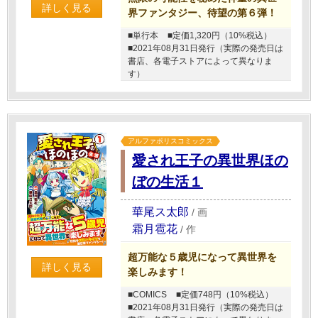
詳しく見る
界ファンタジー、待望の第６弾！
■単行本
■定価1,320円（10%税込）
■2021年08月31日発行（実際の発売日は
書店、各電子ストアによって異なりま
す）
アルファポリスコミックス
愛され王子の異世界ほの
ぼの生活１
華尾ス太郎
/
画
霜月雹花
/
作
超万能な５歳児になって異世界を
詳しく見る
楽しみます！
■COMICS
■定価748円（10%税込）
■2021年08月31日発行（実際の発売日は