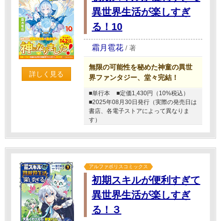
異世界生活が楽しすぎ
る！10
霜月雹花
/
著
無限の可能性を秘めた神童の異世
詳しく見る
界ファンタジー、堂々完結！
■単行本
■定価1,430円（10%税込）
■2025年08月30日発行（実際の発売日は
書店、各電子ストアによって異なりま
す）
アルファポリスコミックス
初期スキルが便利すぎて
異世界生活が楽しすぎ
る！３