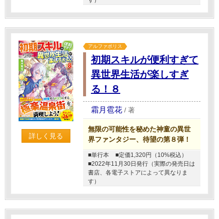
す）
アルファポリス
初期スキルが便利すぎて
異世界生活が楽しすぎ
る！８
霜月雹花
/
著
無限の可能性を秘めた神童の異世
詳しく見る
界ファンタジー、待望の第８弾！
■単行本
■定価1,320円（10%税込）
■2022年11月30日発行（実際の発売日は
書店、各電子ストアによって異なりま
す）