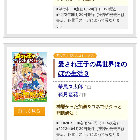
■単行本
■定価1,320円（10%税込）
■2023年06月30日発行（実際の発売日は
書店、各電子ストアによって異なりま
す）
アルファポリスコミックス
愛され王子の異世界ほの
ぼの生活３
華尾ス太郎
/
画
霜月雹花
/
作
神懸かった加護＆コネでサクッと
詳しく見る
問題解決！
■COMICS
■定価748円（10%税込）
■2023年04月30日発行（実際の発売日は
書店、各電子ストアによって異なりま