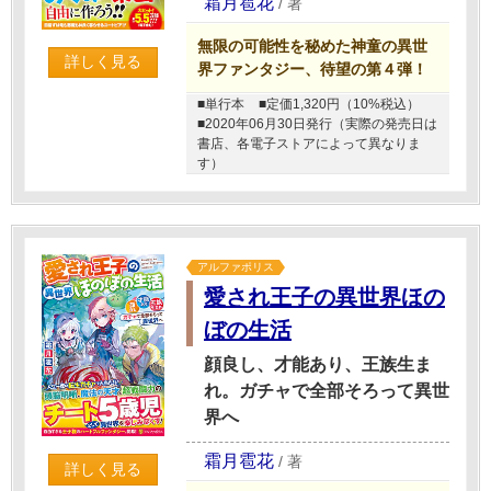
霜月雹花
/
著
無限の可能性を秘めた神童の異世
詳しく見る
界ファンタジー、待望の第４弾！
■単行本
■定価1,320円（10%税込）
■2020年06月30日発行（実際の発売日は
書店、各電子ストアによって異なりま
す）
アルファポリス
愛され王子の異世界ほの
ぼの生活
顔良し、才能あり、王族生ま
れ。ガチャで全部そろって異世
界へ
霜月雹花
/
著
詳しく見る