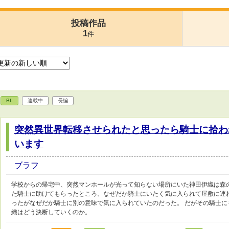
投稿作品
1
件
BL
連載中
長編
突然異世界転移させられたと思ったら騎士に拾わ
います
ブラフ
学校からの帰宅中、突然マンホールが光って知らない場所にいた神田伊織は森
た騎士に助けてもらったところ、なぜだか騎士にいたく気に入られて屋敷に連
ったがなぜだか騎士に別の意味で気に入られていたのだった。 だがその騎士に
織はどう決断していくのか。