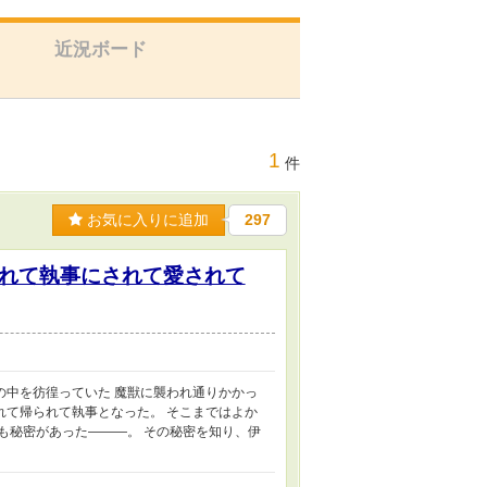
近況ボード
1
件
お気に入りに追加
297
れて執事にされて愛されて
の中を彷徨っていた 魔獣に襲われ通りかかっ
れて帰られて執事となった。 そこまではよか
も秘密があった―――。 その秘密を知り、伊