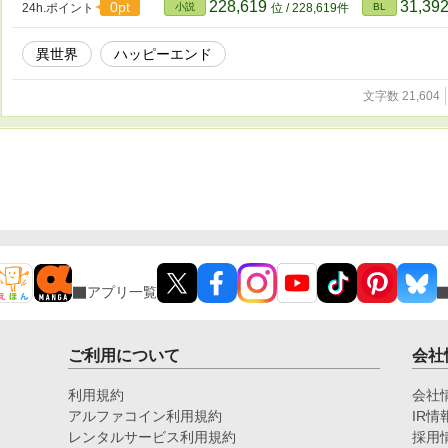
228,619
31,39
0pt
24h.ポイント
小説
位 / 228,619件
BL
異世界
ハッピーエンド
文字数 21,604
アプリ一覧
ご利用について
会社
利用規約
会社
アルファコイン利用規約
IR情
レンタルサービス利用規約
採用