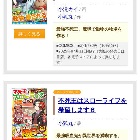
小滝カイ
/
画
小狐丸
/
作
最強不死王、魔境で動物の牧場を
詳しく見る
作る！
■COMICS
■定価770円（10%税込）
■2025年07月31日発行（実際の発売日は
書店、各電子ストアによって異なりま
す）
アルファポリス
不死王はスローライフを
希望します６
小狐丸
/
著
最強吸血鬼が異世界を満喫する、