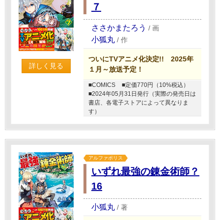
７
ささかまたろう
/
画
小狐丸
/
作
ついにTVアニメ化決定!! 2025年
詳しく見る
１月～放送予定！
■COMICS
■定価770円（10%税込）
■2024年05月31日発行（実際の発売日は
書店、各電子ストアによって異なりま
す）
アルファポリス
いずれ最強の錬金術師？
16
小狐丸
/
著