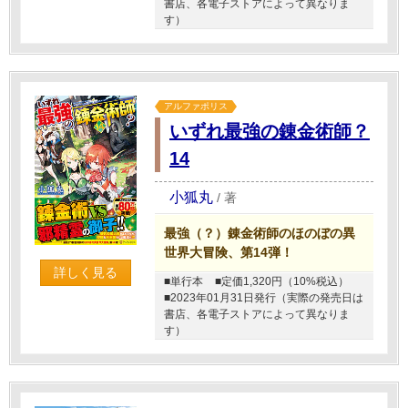
書店、各電子ストアによって異なりま
す）
アルファポリス
いずれ最強の錬金術師？
14
小狐丸
/
著
最強（？）錬金術師のほのぼの異
世界大冒険、第14弾！
詳しく見る
■単行本
■定価1,320円（10%税込）
■2023年01月31日発行（実際の発売日は
書店、各電子ストアによって異なりま
す）