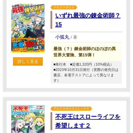
アルファポリス
いずれ最強の錬金術師？
15
小狐丸
/
著
最強（？）錬金術師のほのぼの異
世界大冒険、第15弾！
詳しく見る
■単行本
■定価1,320円（10%税込）
■2023年10月31日発行（実際の発売日は
書店、各電子ストアによって異なりま
す）
アルファポリスコミックス
不死王はスローライフを
希望します２