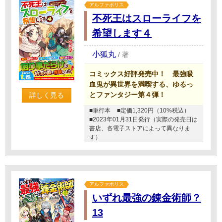
アルファポリス
不死王はスローライフを
希望します４
小狐丸
/
著
コミックス好評発売中！ 最強吸
血鬼が異世界を満喫する、ゆるっ
とファンタジー第４弾！
詳しく見る
■単行本
■定価1,320円（10%税込）
■2023年01月31日発行（実際の発売日は
書店、各電子ストアによって異なりま
す）
アルファポリス
いずれ最強の錬金術師？
13