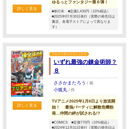
ゆるっとファンタジー第６弾！
詳しく見る
■単行本
■定価1,430円（10%税込）
■2025年07月30日発行（実際の発売日は
書店、各電子ストアによって異なりま
す）
アルファポリスコミックス
いずれ最強の錬金術師？
８
ささかまたろう
/
画
小狐丸
/
作
TVアニメ2025年1月8日より放送開
詳しく見る
始！ 最強パーティに解散危機勃
発…仲間の絆が試される!?
■COMICS
■定価770円（10%税込）
■2024年12月31日発行（実際の発売日は