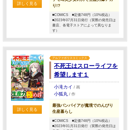
詳しく見る
り!?
■COMICS
■定価748円（10%税込）
■2023年07月31日発行（実際の発売日は
書店、各電子ストアによって異なりま
す）
アルファポリスコミックス
不死王はスローライフを
希望します１
小滝カイ
/
画
小狐丸
/
作
最強バンパイアが魔境でのんびり
詳しく見る
生産暮らし
■COMICS
■定価748円（10%税込）
■2023年01月31日発行（実際の発売日は