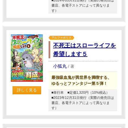
■2024年03月31日発行（実際の発売日は
書店、各電子ストアによって異なりま
す）
アルファポリス
不死王はスローライフを
希望します５
小狐丸
/
著
最強吸血鬼が異世界を満喫する、
ゆるっとファンタジー第５弾！
詳しく見る
■単行本
■定価1,320円（10%税込）
■2023年12月31日発行（実際の発売日は
書店、各電子ストアによって異なりま
す）