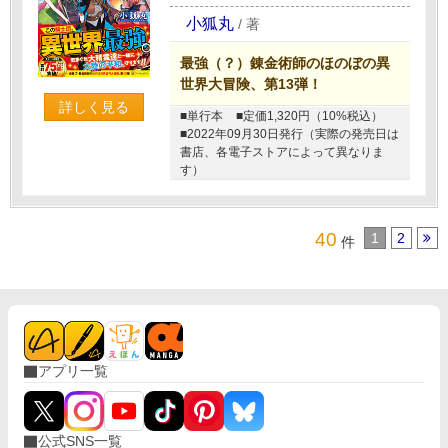
小狐丸
/
著
最強（？）錬金術師のほのぼの異
世界大冒険、第13弾！
詳しく見る
■単行本
■定価1,320円（10%税込）
■2022年09月30日発行（実際の発売日は
書店、各電子ストアによって異なりま
す）
40
1
2
件
アプリ一覧
公式SNS一覧