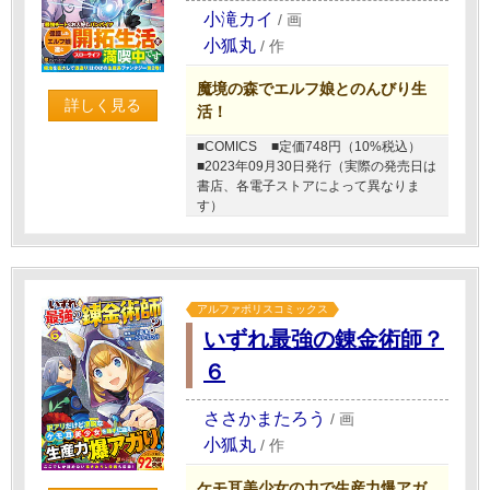
小滝カイ
/
画
小狐丸
/
作
魔境の森でエルフ娘とのんびり生
詳しく見る
活！
■COMICS
■定価748円（10%税込）
■2023年09月30日発行（実際の発売日は
書店、各電子ストアによって異なりま
す）
アルファポリスコミックス
いずれ最強の錬金術師？
６
ささかまたろう
/
画
小狐丸
/
作
ケモ耳美少女の力で生産力爆アガ