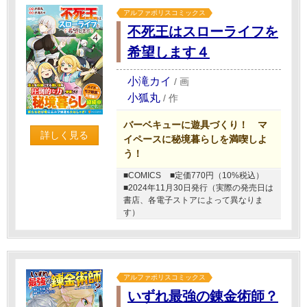
アルファポリスコミックス
不死王はスローライフを
希望します４
小滝カイ
/
画
小狐丸
/
作
バーベキューに遊具づくり！ マ
詳しく見る
イペースに秘境暮らしを満喫しよ
う！
■COMICS
■定価770円（10%税込）
■2024年11月30日発行（実際の発売日は
書店、各電子ストアによって異なりま
す）
アルファポリスコミックス
いずれ最強の錬金術師？