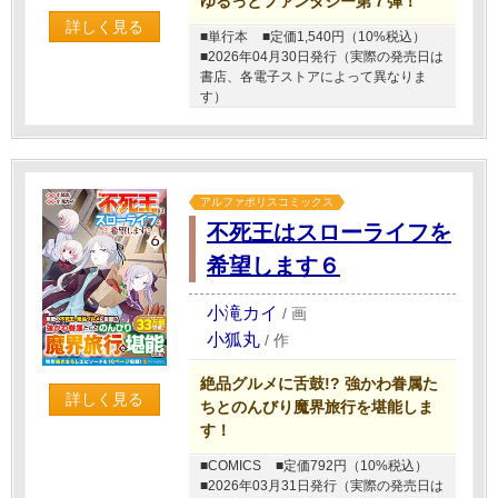
ゆるっとファンタジー第７弾！
詳しく見る
■単行本
■定価1,540円（10%税込）
■2026年04月30日発行（実際の発売日は
書店、各電子ストアによって異なりま
す）
アルファポリスコミックス
不死王はスローライフを
希望します６
小滝カイ
/
画
小狐丸
/
作
絶品グルメに舌鼓!? 強かわ眷属た
詳しく見る
ちとのんびり魔界旅行を堪能しま
す！
■COMICS
■定価792円（10%税込）
■2026年03月31日発行（実際の発売日は