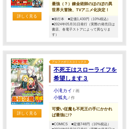
最強（？）錬金術師のほのぼの異
世界大冒険、TVアニメ化決定！
詳しく見る
■単行本
■定価1,430円（10%税込）
■2024年05月31日発行（実際の発売日は
書店、各電子ストアによって異なりま
す）
アルファポリスコミックス
不死王はスローライフを
希望します３
小滝カイ
/
画
小狐丸
/
作
可愛い従魔も不死王の手にかかれ
詳しく見る
ば最強に!?
■COMICS
■定価748円（10%税込）