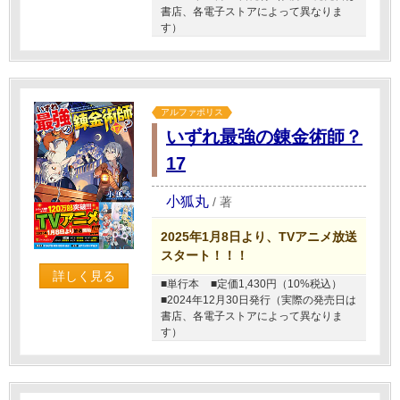
書店、各電子ストアによって異なりま
す）
アルファポリス
いずれ最強の錬金術師？
17
小狐丸
/
著
2025年1月8日より、TVアニメ放送
スタート！！！
詳しく見る
■単行本
■定価1,430円（10%税込）
■2024年12月30日発行（実際の発売日は
書店、各電子ストアによって異なりま
す）