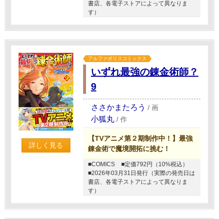
書店、各電子ストアによって異なりま
す）
アルファポリスコミックス
いずれ最強の錬金術師？
9
ささかまたろう
/
画
小狐丸
/
作
【TVアニメ第２期制作中！】最強
詳しく見る
錬金術で魔境開拓に挑む！
■COMICS
■定価792円（10%税込）
■2026年03月31日発行（実際の発売日は
書店、各電子ストアによって異なりま
す）