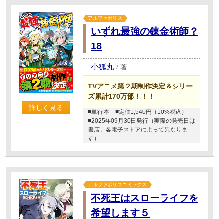
アルファポリス
いずれ最強の錬金術師？
18
小狐丸
/
著
TVアニメ第２期制作決定＆シリー
ズ累計170万部！！！
詳しく見る
■単行本
■定価1,540円（10%税込）
■2025年09月30日発行（実際の発売日は
書店、各電子ストアによって異なりま
す）
アルファポリスコミックス
不死王はスローライフを
希望します５