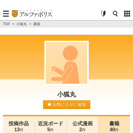
TOP
>
小狐丸
>
書籍
小狐丸
お気に入りに追加
投稿作品
近況ボード
公式漫画
書籍
13
5
2
40
件
件
件
件