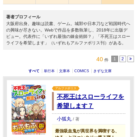
著者プロフィール
大阪府出身。趣味は読書、ゲーム。城郭や日本刀など戦国時代へ
の興味が尽きない。Webで作品を多数執筆し、2018年に出版デ
ビュー。代表作に「いずれ最強の錬金術師？」「不死王はスロー
ライフを希望します」（いずれもアルファポリス刊）がある。
40
1
2
件
すべて
単行本
文庫本
COMICS
きずな文庫
アルファポリス
不死王はスローライフを
希望します７
小狐丸
/
著
最強吸血鬼が異世界を満喫する、