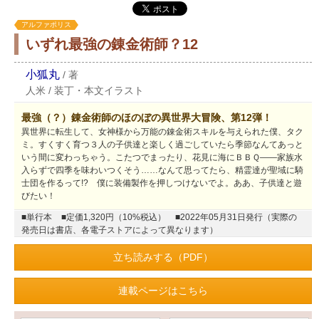
アルファポリス
いずれ最強の錬金術師？12
小狐丸
/
著
人米
/
装丁・本文イラスト
最強（？）錬金術師のほのぼの異世界大冒険、第12弾！
異世界に転生して、女神様から万能の錬金術スキルを与えられた僕、タク
ミ。すくすく育つ３人の子供達と楽しく過ごしていたら季節なんてあっと
いう間に変わっちゃう。こたつでまったり、花見に海にＢＢＱ――家族水
入らずで四季を味わいつくそう……なんて思ってたら、精霊達が聖域に騎
士団を作るって!? 僕に装備製作を押しつけないでよ。ああ、子供達と遊
びたい！
■単行本
■定価1,320円（10%税込）
■2022年05月31日発行（実際の
発売日は書店、各電子ストアによって異なります）
立ち読みする（PDF）
連載ページはこちら