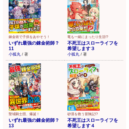
錬金術で子供をあやそう！
竜も一緒にまったり生活!?
いずれ最強の錬金術師？
不死王はスローライフを
11
希望します３
小狐丸
/
著
小狐丸
/
著
砂漠を救う冒険記!?
聖域騎士団、爆誕！
不死王はスローライフを
いずれ最強の錬金術師？
希望します４
13