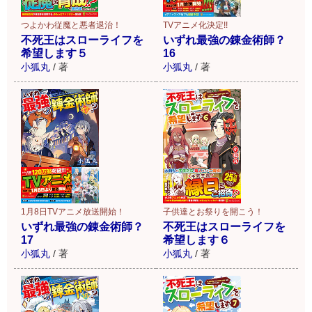
TVアニメ化決定!!
つよかわ従魔と悪者退治！
いずれ最強の錬金術師？
不死王はスローライフを
16
希望します５
小狐丸
/
著
小狐丸
/
著
1月8日TVアニメ放送開始！
子供達とお祭りを開こう！
いずれ最強の錬金術師？
不死王はスローライフを
17
希望します６
小狐丸
/
著
小狐丸
/
著