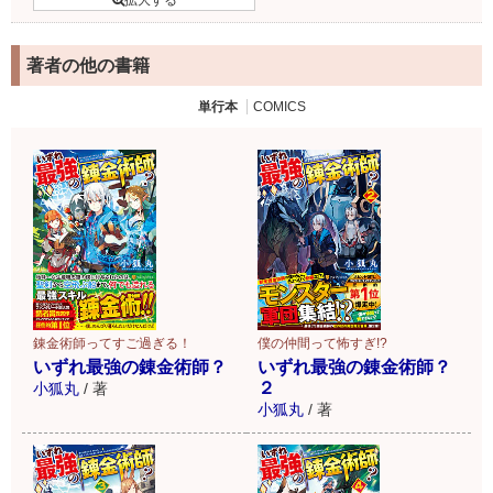
著者の他の書籍
単行本
COMICS
錬金術師ってすご過ぎる！
僕の仲間って怖すぎ!?
いずれ最強の錬金術師？
いずれ最強の錬金術師？
２
小狐丸
/
著
小狐丸
/
著