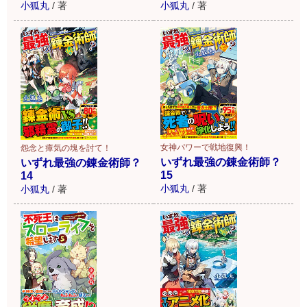
小狐丸
/
著
小狐丸
/
著
女神パワーで戦地復興！
怨念と瘴気の塊を討て！
いずれ最強の錬金術師？
いずれ最強の錬金術師？
15
14
小狐丸
/
著
小狐丸
/
著