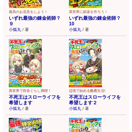
最高のお花見をしよう！
異世界に娯楽を作ろう！
いずれ最強の錬金術師？
いずれ最強の錬金術師？
９
10
小狐丸
/
著
小狐丸
/
著
異世界で田舎ぐらし満喫！
辺境で始める酪農生活!
不死王はスローライフを
不死王はスローライフを
希望します
希望します２
小狐丸
/
著
小狐丸
/
著