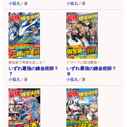
小狐丸
/
著
小狐丸
/
著
錬金術で奇跡を起こせ！
ドワーフと鍛冶勝負！
いずれ最強の錬金術師？
いずれ最強の錬金術師？
７
８
小狐丸
/
著
小狐丸
/
著