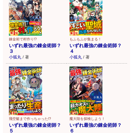
錬金術で村作り!?
もふもふが集まる！
いずれ最強の錬金術師？
いずれ最強の錬金術師？
３
４
小狐丸
/
著
小狐丸
/
著
飛空艇まで作っちゃった!?
魔大陸を探検しよう！
いずれ最強の錬金術師？
いずれ最強の錬金術師？
５
６