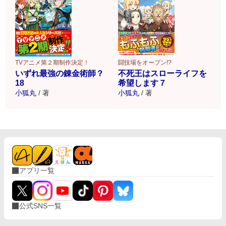
TVアニメ第２期制作決定！
闘技場をオープン!?
いずれ最強の錬金術師？
不死王はスローライフを
18
希望します７
小狐丸
/
著
小狐丸
/
著
アプリ一覧
公式SNS一覧