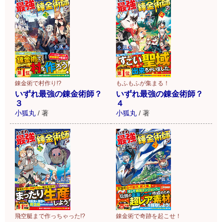
錬金術で村作り!?
もふもふが集まる！
いずれ最強の錬金術師？
いずれ最強の錬金術師？
３
４
小狐丸
/
著
小狐丸
/
著
飛空艇まで作っちゃった!?
錬金術で奇跡を起こせ！