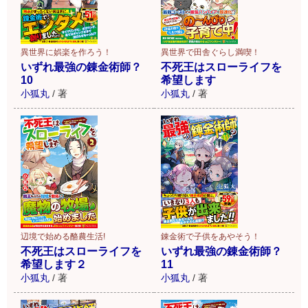
異世界に娯楽を作ろう！
異世界で田舎ぐらし満喫！
いずれ最強の錬金術師？
不死王はスローライフを
10
希望します
小狐丸
/
著
小狐丸
/
著
辺境で始める酪農生活!
錬金術で子供をあやそう！
不死王はスローライフを
いずれ最強の錬金術師？
希望します２
11
小狐丸
/
著
小狐丸
/
著