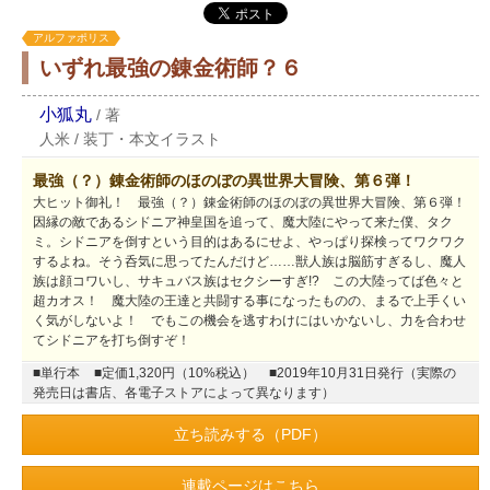
アルファポリス
いずれ最強の錬金術師？６
小狐丸
/
著
人米
/
装丁・本文イラスト
最強（？）錬金術師のほのぼの異世界大冒険、第６弾！
大ヒット御礼！ 最強（？）錬金術師のほのぼの異世界大冒険、第６弾！
因縁の敵であるシドニア神皇国を追って、魔大陸にやって来た僕、タク
ミ。シドニアを倒すという目的はあるにせよ、やっぱり探検ってワクワク
するよね。そう呑気に思ってたんだけど……獣人族は脳筋すぎるし、魔人
族は顔コワいし、サキュバス族はセクシーすぎ!? この大陸ってば色々と
超カオス！ 魔大陸の王達と共闘する事になったものの、まるで上手くい
く気がしないよ！ でもこの機会を逃すわけにはいかないし、力を合わせ
てシドニアを打ち倒すぞ！
■単行本
■定価1,320円（10%税込）
■2019年10月31日発行（実際の
発売日は書店、各電子ストアによって異なります）
立ち読みする（PDF）
連載ページはこちら