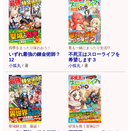
四季をまったり味わおう！
竜も一緒にまったり生活!?
いずれ最強の錬金術師？
不死王はスローライフを
12
希望します３
小狐丸
/
著
小狐丸
/
著
砂漠を救う冒険記!?
聖域騎士団、爆誕！