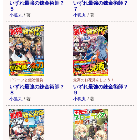
いずれ最強の錬金術師？
いずれ最強の錬金術師？
５
７
小狐丸
/
著
小狐丸
/
著
ドワーフと鍛冶勝負！
最高のお花見をしよう！
いずれ最強の錬金術師？
いずれ最強の錬金術師？
８
９
小狐丸
/
著
小狐丸
/
著