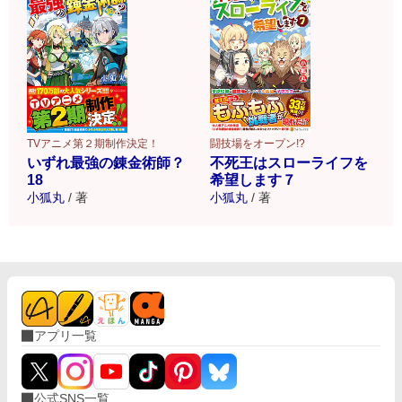
TVアニメ第２期制作決定！
闘技場をオープン!?
いずれ最強の錬金術師？
不死王はスローライフを
18
希望します７
小狐丸
/
著
小狐丸
/
著
アプリ一覧
公式SNS一覧