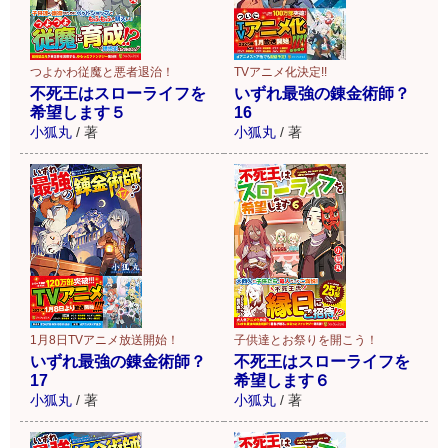
TVアニメ化決定!!
つよかわ従魔と悪者退治！
いずれ最強の錬金術師？
不死王はスローライフを
16
希望します５
小狐丸
/
著
小狐丸
/
著
1月8日TVアニメ放送開始！
子供達とお祭りを開こう！
いずれ最強の錬金術師？
不死王はスローライフを
17
希望します６
小狐丸
/
著
小狐丸
/
著