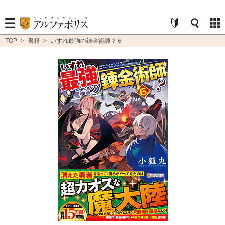
TOP
>
書籍
>
いずれ最強の錬金術師？６