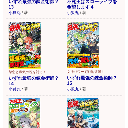
不死王はスローライフを
いずれ最強の錬金術師？
希望します４
13
小狐丸
/
著
小狐丸
/
著
女神パワーで戦地復興！
怨念と瘴気の塊を討て！
いずれ最強の錬金術師？
いずれ最強の錬金術師？
15
14
小狐丸
/
著
小狐丸
/
著