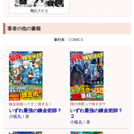
著者の他の書籍
単行本
COMICS
錬金術師ってすご過ぎる！
僕の仲間って怖すぎ!?
いずれ最強の錬金術師？
いずれ最強の錬金術師？
２
小狐丸
/
著
小狐丸
/
著