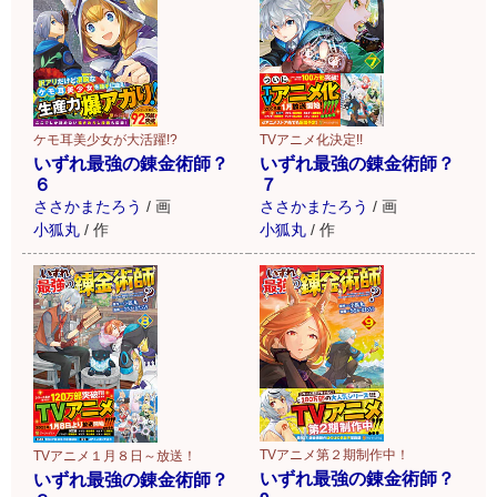
ケモ耳美少女が大活躍!?
TVアニメ化決定!!
いずれ最強の錬金術師？
いずれ最強の錬金術師？
６
７
ささかまたろう
/
画
ささかまたろう
/
画
小狐丸
/
作
小狐丸
/
作
TVアニメ第２期制作中！
TVアニメ１月８日～放送！
いずれ最強の錬金術師？
いずれ最強の錬金術師？