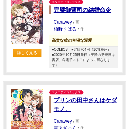
エタニティコミックス
完璧御曹司の結婚命令
Carawey
/
画
栢野すばる
/
作
高貴な彼の卑猥な溺愛
■COMICS
■定価704円（10%税込）
詳しく見る
■2020年10月25日発行（実際の発売日は
書店、各電子ストアによって異なりま
す）
エタニティコミックス
プリンの田中さんはケダ
モノ。
Carawey
/
画
雪兎ざっく
/
作