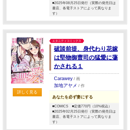
■2025年08月25日発行（実際の発売日は
書店、各電子ストアによって異なりま
す）
エタニティコミックス
破談前提、身代わり花嫁
は堅物御曹司の猛愛に蕩
かされる１
Carawey
/
画
加地アヤメ
/
作
詳しく見る
あなたを必ず妻にする
■COMICS
■定価770円（10%税込）
■2025年02月25日発行（実際の発売日は
書店、各電子ストアによって異なりま
す）