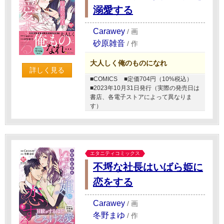
溺愛する
Carawey
/
画
砂原雑音
/
作
大人しく俺のものになれ
詳しく見る
■COMICS
■定価704円（10%税込）
■2023年10月31日発行（実際の発売日は
書店、各電子ストアによって異なりま
す）
エタニティコミックス
不埒な社長はいばら姫に
恋をする
Carawey
/
画
冬野まゆ
/
作