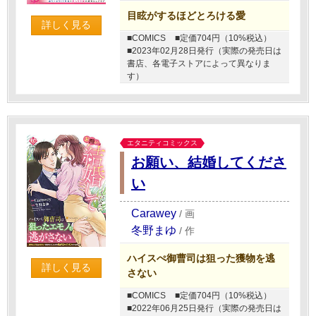
目眩がするほどとろける愛
詳しく見る
■COMICS
■定価704円（10%税込）
■2023年02月28日発行（実際の発売日は
書店、各電子ストアによって異なりま
す）
エタニティコミックス
お願い、結婚してくださ
い
Carawey
/
画
冬野まゆ
/
作
ハイスぺ御曹司は狙った獲物を逃
詳しく見る
さない
■COMICS
■定価704円（10%税込）
■2022年06月25日発行（実際の発売日は