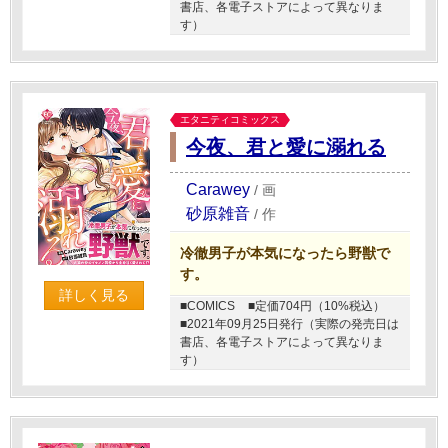
書店、各電子ストアによって異なりま
す）
エタニティコミックス
今夜、君と愛に溺れる
Carawey
/
画
砂原雑音
/
作
冷徹男子が本気になったら野獣で
す。
詳しく見る
■COMICS
■定価704円（10%税込）
■2021年09月25日発行（実際の発売日は
書店、各電子ストアによって異なりま
す）