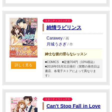
エタニティコミックス
純情ラビリンス
Carawey
/
画
月城うさぎ
/
作
紳士な彼の淫らなレッスン
■COMICS
■定価704円（10%税込）
詳しく見る
■2018年03月31日発行（実際の発売日は
書店、各電子ストアによって異なりま
す）
エタニティコミックス
Can't Stop Fall in Love