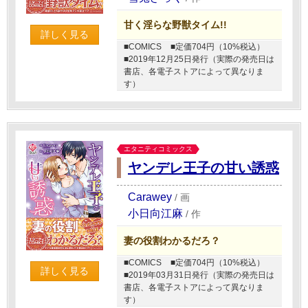
甘く淫らな野獣タイム!!
詳しく見る
■COMICS
■定価704円（10%税込）
■2019年12月25日発行（実際の発売日は
書店、各電子ストアによって異なりま
す）
エタニティコミックス
ヤンデレ王子の甘い誘惑
Carawey
/
画
小日向江麻
/
作
妻の役割わかるだろ？
■COMICS
■定価704円（10%税込）
詳しく見る
■2019年03月31日発行（実際の発売日は
書店、各電子ストアによって異なりま
す）