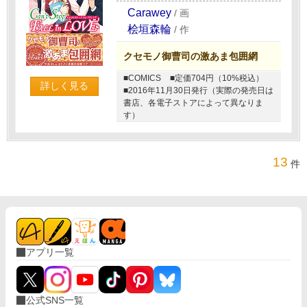
Carawey
/
画
桧垣森輪
/
作
クセモノ御曹司の激あま包囲網
■COMICS
■定価704円（10%税込）
詳しく見る
■2016年11月30日発行（実際の発売日は
書店、各電子ストアによって異なりま
す）
13
件
アプリ一覧
公式SNS一覧