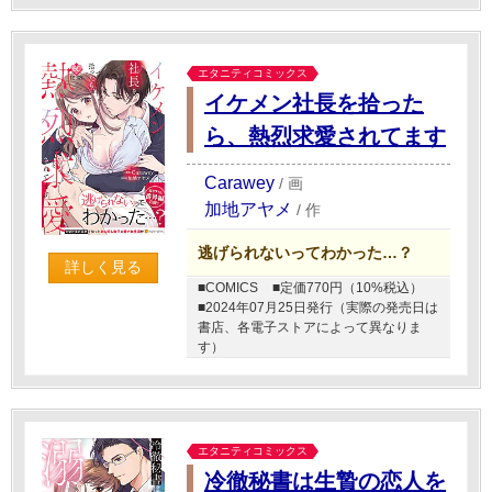
エタニティコミックス
イケメン社長を拾った
ら、熱烈求愛されてます
Carawey
/
画
加地アヤメ
/
作
逃げられないってわかった…？
詳しく見る
■COMICS
■定価770円（10%税込）
■2024年07月25日発行（実際の発売日は
書店、各電子ストアによって異なりま
す）
エタニティコミックス
冷徹秘書は生贄の恋人を