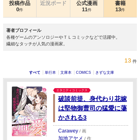
投稿作品
近況ボード
公式漫画
書籍
0
11
13
件
件
件
著者プロフィール
各種ゲームのアンソロジーやＴＬコミックなどで活躍中。
繊細なタッチが人気の漫画家。
13
件
すべて
単行本
文庫本
COMICS
きずな文庫
エタニティコミックス
破談前提、身代わり花嫁
は堅物御曹司の猛愛に蕩
かされる3
Carawey
/
画
加地アヤメ
/
作