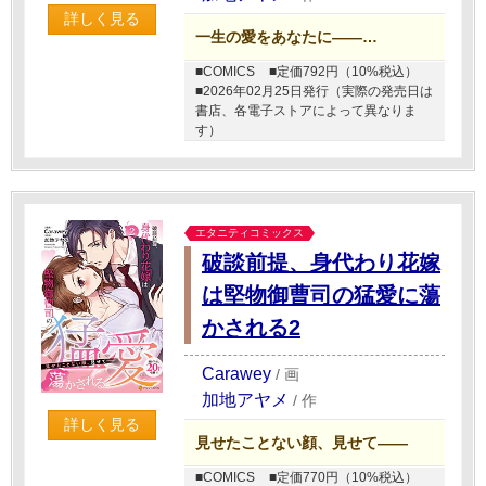
詳しく見る
一生の愛をあなたに――…
■COMICS
■定価792円（10%税込）
■2026年02月25日発行（実際の発売日は
書店、各電子ストアによって異なりま
す）
エタニティコミックス
破談前提、身代わり花嫁
は堅物御曹司の猛愛に蕩
かされる2
Carawey
/
画
加地アヤメ
/
作
詳しく見る
見せたことない顔、見せて――
■COMICS
■定価770円（10%税込）