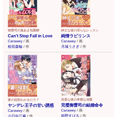
御曹司の激あま包囲網
紳士な彼の淫らなレッスン
Can't Stop Fall in Love
純情ラビリンス
Carawey
/
画
Carawey
/
画
桧垣森輪
/
作
月城うさぎ
/
作
高貴な彼の卑猥な溺愛
妻の役割わかるだろ？
完璧御曹司の結婚命令
ヤンデレ王子の甘い誘惑
Carawey
/
画
Carawey
/
画
栢野すばる
/
作
小日向江麻
/
作