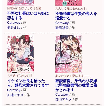
目眩がするほどとろける愛
大人しく俺のものになれ
不埒な社長はいばら姫に
冷徹秘書は生贄の恋人を
恋をする
溺愛する
Carawey
/
画
Carawey
/
画
冬野まゆ
/
作
砂原雑音
/
作
もう逃げられない!?
あなたを必ず妻にする――
イケメン社長を拾った
破談前提、身代わり花嫁
ら、熱烈求愛されてます
は堅物御曹司の猛愛に蕩
かされる１
Carawey
/
画
Carawey
/
画
加地アヤメ
/
作
加地アヤメ
/
作