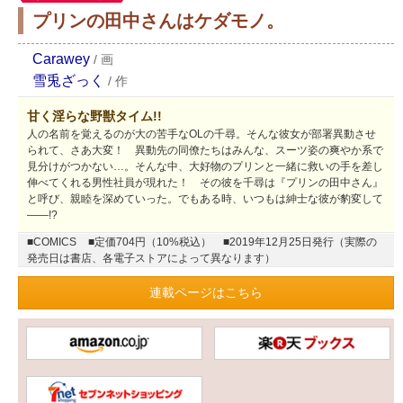
プリンの田中さんはケダモノ。
Carawey
/
画
雪兎ざっく
/
作
甘く淫らな野獣タイム!!
人の名前を覚えるのが大の苦手なOLの千尋。そんな彼女が部署異動させ
られて、さあ大変！ 異動先の同僚たちはみんな、スーツ姿の爽やか系で
見分けがつかない…。そんな中、大好物のプリンと一緒に救いの手を差し
伸べてくれる男性社員が現れた！ その彼を千尋は『プリンの田中さん』
と呼び、親睦を深めていった。でもある時、いつもは紳士な彼が豹変して
――!?
■COMICS
■定価704円（10%税込）
■2019年12月25日発行（実際の
発売日は書店、各電子ストアによって異なります）
連載ページはこちら