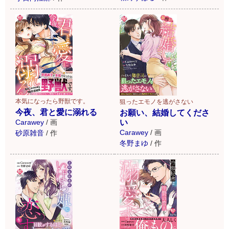
本気になったら野獣です。
狙ったエモノを逃がさない
今夜、君と愛に溺れる
お願い、結婚してくださ
Carawey
/
画
い
Carawey
/
画
砂原雑音
/
作
冬野まゆ
/
作