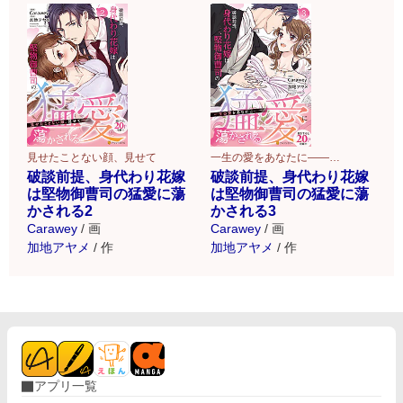
見せたことない顔、見せて
一生の愛をあなたに――…
破談前提、身代わり花嫁
破談前提、身代わり花嫁
は堅物御曹司の猛愛に蕩
は堅物御曹司の猛愛に蕩
かされる2
かされる3
Carawey
/
画
Carawey
/
画
加地アヤメ
/
作
加地アヤメ
/
作
アプリ一覧