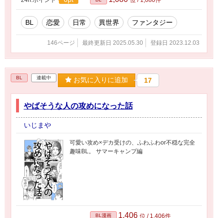
BL
恋愛
日常
異世界
ファンタジー
146ページ
最終更新日 2025.05.30
登録日 2023.12.03
BL
連載中
お気に入りに追加
17
やばそうな人の攻めになった話
いじまや
可愛い攻め×デカ受けの、ふわふわor不穏な完全
趣味BL。 サマーキャンプ編
1,406
BL漫画
位 / 1,406件