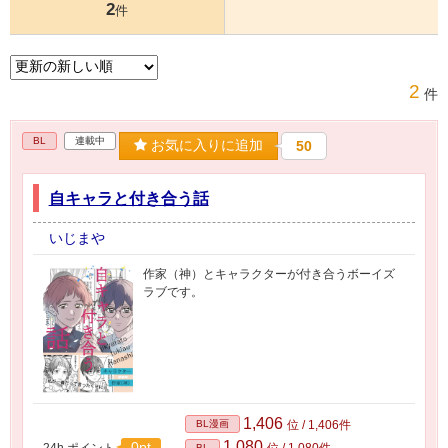
2
件
2
件
BL
連載中
お気に入りに追加
50
自キャラと付き合う話
いじまや
作家（神）とキャラクターが付き合うボーイズ
ラブです。
1,406
BL漫画
位 / 1,406件
1,080
0pt
24h.ポイント
位 / 1,080件
BL