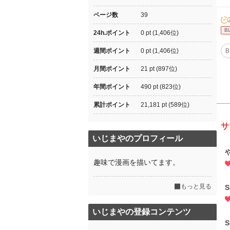
ページ数
39
B
24h.ポイント
0 pt (1,406位)
週間ポイント
0 pt (1,406位)
B
月間ポイント
21 pt (897位)
年間ポイント
490 pt (823位)
累計ポイント
21,181 pt (589位)
サ
いじまやのプロフィール
趣味で漫画を描いてます。
もっと見る
S
いじまやの登録コンテンツ
S