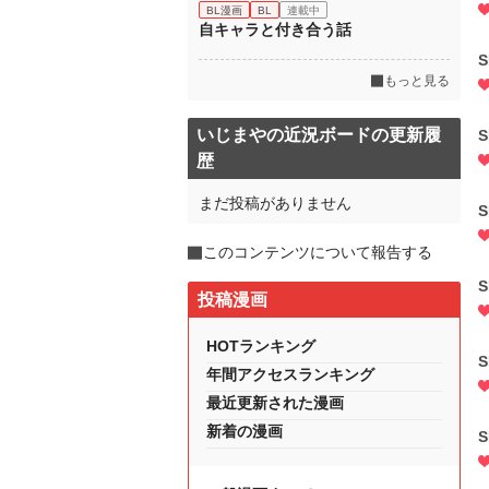
BL漫画
BL
連載中
自キャラと付き合う話
S
もっと見る
いじまやの近況ボードの更新履
S
歴
まだ投稿がありません
S
このコンテンツについて報告する
S
投稿漫画
HOTランキング
S
年間アクセスランキング
最近更新された漫画
新着の漫画
S