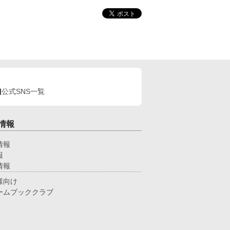
公式SNS一覧
情報
情報
報
情報
様向け
ームブッククラブ