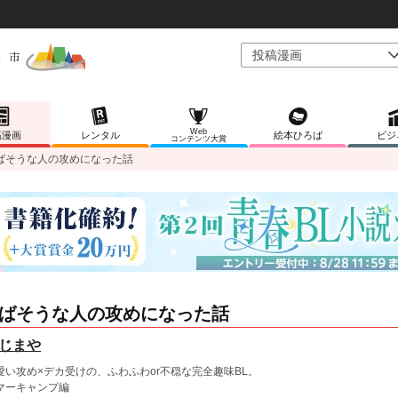
Web
稿漫画
レンタル
絵本ひろば
ビジ
コンテンツ大賞
ばそうな人の攻めになった話
ばそうな人の攻めになった話
じまや
愛い攻め×デカ受けの、ふわふわor不穏な完全趣味BL。
マーキャンプ編