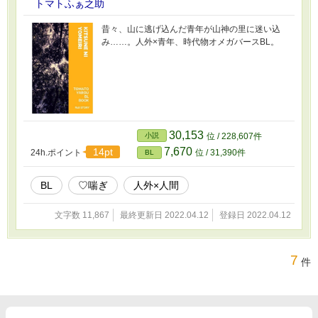
トマトふぁ之助
昔々、山に逃げ込んだ青年が山神の里に迷い込
み……。人外×青年、時代物オメガバースBL。
30,153
小説
位 / 228,607件
7,670
14pt
24h.ポイント
位 / 31,390件
BL
BL
♡喘ぎ
人外×人間
文字数 11,867
最終更新日 2022.04.12
登録日 2022.04.12
7
件