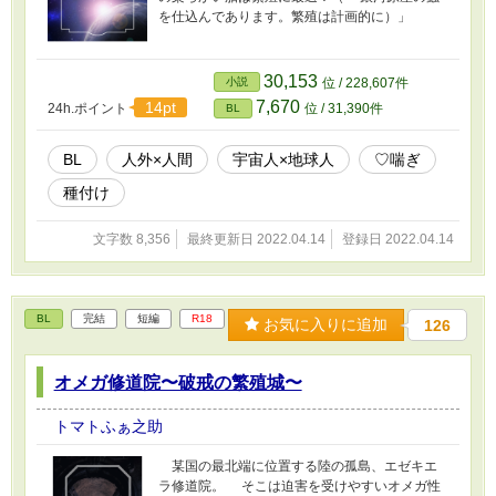
を仕込んであります。繁殖は計画的に）」
30,153
小説
位 / 228,607件
7,670
14pt
24h.ポイント
位 / 31,390件
BL
BL
人外×人間
宇宙人×地球人
♡喘ぎ
種付け
文字数 8,356
最終更新日 2022.04.14
登録日 2022.04.14
BL
完結
短編
R18
お気に入りに追加
126
オメガ修道院〜破戒の繁殖城〜
トマトふぁ之助
某国の最北端に位置する陸の孤島、エゼキエ
ラ修道院。 そこは迫害を受けやすいオメガ性