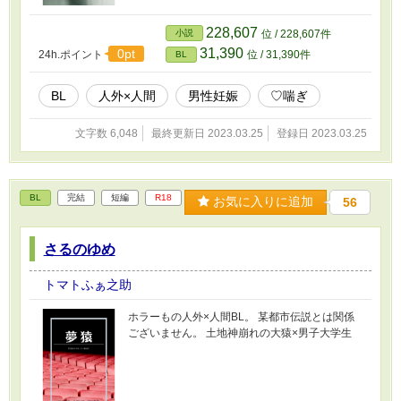
228,607
小説
位 / 228,607件
31,390
0pt
24h.ポイント
位 / 31,390件
BL
BL
人外×人間
男性妊娠
♡喘ぎ
文字数 6,048
最終更新日 2023.03.25
登録日 2023.03.25
BL
完結
短編
R18
お気に入りに追加
56
さるのゆめ
トマトふぁ之助
ホラーもの人外×人間BL。 某都市伝説とは関係
ございません。 土地神崩れの大猿×男子大学生