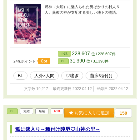
邪神（大蛸）に魅入られた男ばかりの村人５
人。異教の神が支配する美しい地下の物語。
228,607
小説
位 / 228,607件
31,390
0pt
24h.ポイント
位 / 31,390件
BL
BL
人外×人間
♡喘ぎ
苗床/種付け
文字数 19,217
最終更新日 2022.04.12
登録日 2022.04.12
BL
完結
短編
R18
お気に入りに追加
150
狐に嫁入り～種付け陵辱♡山神の里～