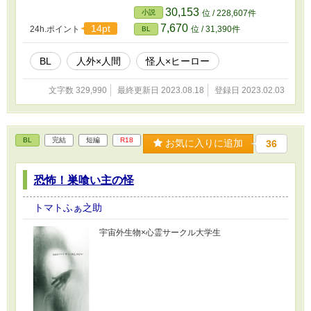
30,153
小説
位 / 228,607件
7,670
14pt
24h.ポイント
位 / 31,390件
BL
BL
人外×人間
怪人×ヒーロー
文字数 329,990
最終更新日 2023.08.18
登録日 2023.02.03
BL
完結
短編
R18
お気に入りに追加
36
恐怖！巣喰い主の怪
トマトふぁ之助
宇宙外生物×心霊サークル大学生