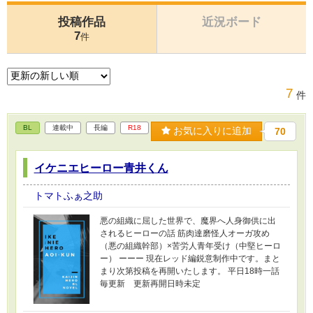
投稿作品
近況ボード
7
件
7
件
BL
連載中
長編
R18
お気に入りに追加
70
イケニエヒーロー青井くん
トマトふぁ之助
悪の組織に屈した世界で、魔界へ人身御供に出
されるヒーローの話 筋肉達磨怪人オーガ攻め
（悪の組織幹部）×苦労人青年受け（中堅ヒーロ
ー） ーーー 現在レッド編鋭意制作中です。まと
まり次第投稿を再開いたします。 平日18時一話
毎更新 更新再開日時未定