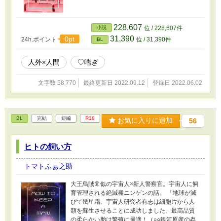
228,607
小説
位 / 228,607件
31,390
0pt
24h.ポイント
位 / 31,390件
BL
人外×人間
♡喘ぎ
文字数 58,770
最終更新日 2022.09.12
登録日 2022.06.02
BL
完結
短編
R18
お気に入りに追加
56
ヒトの飼い方
トマトふぁ之助
大王烏賊🦑似の宇宙人×新人警察官。宇宙人に飼
育管理される絶滅種ニンゲンの話。 「地球が滅
びて幾星霜。宇宙人研究者有志は細胞片から人
類を蘇生させることに成功しました。最高品質
の柔らかい胎は繁殖に最適！（○○銀河原産の蟲