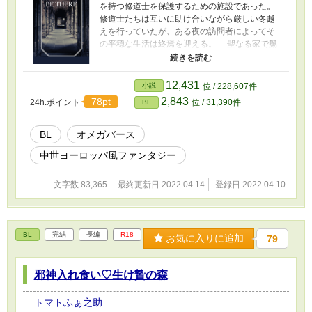
を持つ修道士を保護するための施設であった。
修道士たちは互いに助け合いながら厳しい冬越
えを行っていたが、ある夜の訪問者によってそ
の平穏な生活は終焉を迎える。 聖なる家で嬲
られる哀れな修道士たち。アルファ性の兵士の
みで構成された王家の私設部隊が逃げ場のない
極寒の城を蹂躙し尽くしていく。その裏に棲ま
12,431
小説
位 / 228,607件
うものの正体とは。
2,843
78pt
24h.ポイント
位 / 31,390件
BL
BL
オメガバース
中世ヨーロッパ風ファンタジー
文字数 83,365
最終更新日 2022.04.14
登録日 2022.04.10
BL
完結
長編
R18
お気に入りに追加
79
邪神入れ食い♡生け贄の森
トマトふぁ之助