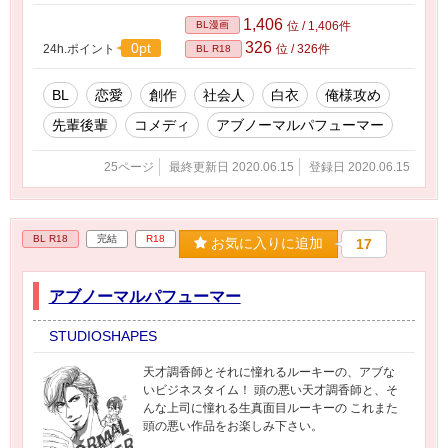
変！ 頼りの遠山は、社運をかけた大仕事を抱え
ているため邪魔はできない…。 それぞれが仕事
1,406
BL漫画
位 / 1,406件
を通して、これまで見えてこなかった一面が見
326
0pt
24h.ポイント
位 / 326件
BL R18
えてき始め お互いの心境にも変化が訪れるので
あった。 笑いあり、涙あり、スケベありのドタ
バタビジネスラブコメディ 「アブノーマルパフ
BL
恋愛
創作
社会人
白衣
俺様攻め
ューマー 」シリーズ最新作。 ２人のアブないビ
先輩後輩
コメディ
アブノーマルパフューマー
ジネスタイムの行方は如何に…！ ＜ただいまス
ローペースで更新中です＞ ８/17更新しまし
た！
25ページ
最終更新日 2020.06.15
登録日 2020.06.15
BL R18
完結
R18
お気に入りに追加
17
アブノーマルパフューマー
STUDIOSHAPES
天才調香師とそれに憧れるルーキーの、アブな
いビジネスタイム！ 頭の悪い天才調香師と、そ
んな上司に憧れる生真面目ルーキーの これまた
頭の悪い作品をお楽しみ下さい。