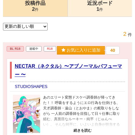
投稿作品
近況ボード
2
1
件
件
2
件
BL R18
連載中
R18
お気に入りに追加
40
NECTAR（ネクタル）〜アブノーマルパフューマ
ー 〜
STUDIOSHAPES
あのエリート変態ドスケベ調香師が帰ってき
た！！ 呼吸をするようにエロ行為を仕掛ける、
天才調香師・遠山（とおやま）の舵取りをしな
がら 一人前の調香師を目指して日々仕事に取り
組む、真面目なルーキー・純平（じゅんぺ
い）。 そんな純平に、いよいよ自身が担当する
新規商品の案件が舞い込んできたからさあ大