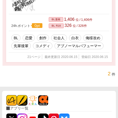
1,406
BL漫画
位 / 1,406件
326
0pt
24h.ポイント
位 / 326件
BL R18
BL
恋愛
創作
社会人
白衣
俺様攻め
先輩後輩
コメディ
アブノーマルパフューマー
21ページ
最終更新日 2020.06.15
登録日 2020.06.15
2
件
アプリ一覧