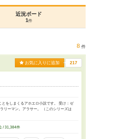
近況ボード
1
件
8
件
お気に入りに追加
217
ことをしまくるアホエロ小説です。 受け：ゼ
サラリーマン。アラサー。 （このシリーズは
位 / 31,384件