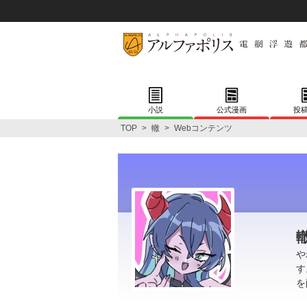
小説
公式漫画
投
TOP
>
轍
>
Webコンテンツ
や
す
を