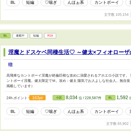
BL
短編
♡喘ぎ
んほぉ系
カントボーイ
文字数 105,154
BL
連載中
短編
R18
淫魔とドスケベ同棲生活♡ ～健太×フィオローザ
轍
高飛車なカントボーイ淫魔が絶倫巨根な攻めに溺愛されるアホエロ小説です。 
ントボーイ淫魔。健太限定でＭ。攻め：健太 陽気でお人よしな社会人。無自覚Ｓ。
掲載しています）
8,034
1,592
163pt
24h.ポイント
小説
位 / 228,587件
BL
BL
短編
♡喘ぎ
んほぉ系
カントボーイ
文字数 65,902