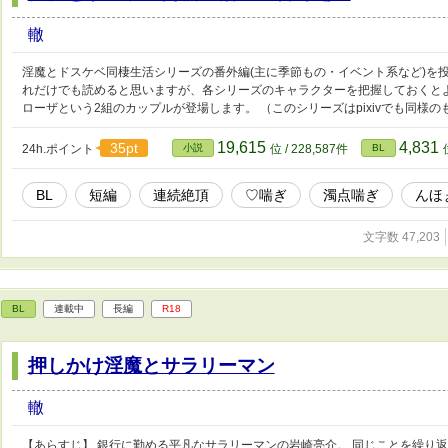
轍
淫魔とドスケベ同棲生活シリーズの番外編(主に季節もの・イベント系など)を
れだけでも読めると思いますが、各シリーズのキャラクターを把握しておくとよ
ローザという2組のカップルが登場します。 （このシリーズはpixivでも同様
19,615
4,831
35pt
24h.ポイント
小説
位 / 228,587件
BL
BL
短編
連続絶頂
♡喘ぎ
濁点喘ぎ
んほ
文字数 47,203
BL
連載中
長編
R18
押しかけ淫魔とサラリーマン
轍
【あらすじ】 銀行に勤める平凡なサラリーマンの岩崎亮介。 同じことを繰り