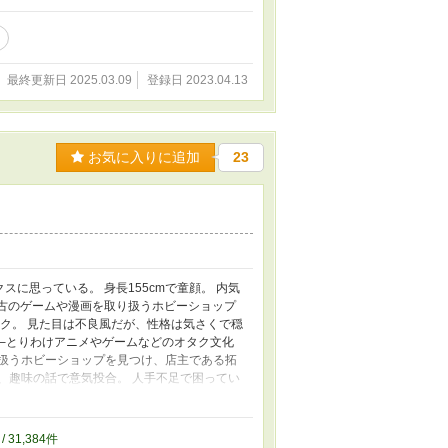
最終更新日 2025.03.09
登録日 2023.04.13
お気に入りに追加
23
に思っている。 身長155cmで童顔。 内気
中古のゲームや漫画を取り扱うホビーショップ
ーク。 見た目は不良風だが、性格は気さくで穏
──とりわけアニメやゲームなどのオタク文化
り扱うホビーショップを見つけ、店主である拓
、趣味の話で意気投合。 人手不足で困ってい
めることに。 人間界での生活は夢のように楽
としての本能が疼き始めてしまい……？
/ 31,384件