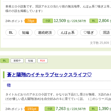
単発エロ小説集です。淫語アホエロ当たり前の無法地帯。んほぉ系♡喘ぎ上等。そ
様の小説を掲載しています）
12,509
2,804
78pt
24h.ポイント
小説
位 / 228,587件
BL
BL
短編
連続絶頂
んほぉ系
♡喘ぎ
淫語
文字数 25,809
BL
連載中
短編
R18
蒼と陽翔のイチャラブセックスライフ♡
轍
タイトルどおりのアホエロ小説です。かなりお下品だし受けが無様。３話のみカ
け)が優しい恋人陽翔(攻め)を自分好みのＳに育てていく話。 （このシリーズはp
7,263
1,390
191pt
24h.ポイント
小説
位 / 228,587件
BL