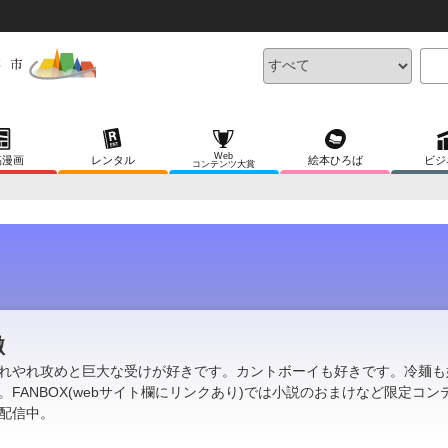
Web
稿漫画
レンタル
絵本ひろば
ビジ
コンテンツ大賞
轍
れやれ攻めと巨大な受けが好きです。カントボーイも好きです。冷麺も
。FANBOX(webサイト欄にリンクあり)では小説のおまけなど限定コン
配信中。