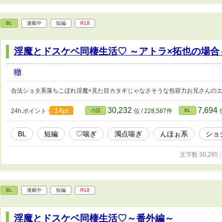
BL
連載中
短編
R18
淫魔とドスケベ同棲生活♡ ～アトラ×拓也の場合
轍
合法ショタ系落ちこぼれ淫魔×見た目カタギじゃなさそうな包容力お兄さんの
30,232
7,694
14pt
24h.ポイント
小説
位 / 228,587件
BL
BL
短編
♡喘ぎ
濁点喘ぎ
んほぉ系
ショ
文字数 30,285
BL
連載中
短編
R18
淫魔とドスケベ同棲生活♡～番外編～