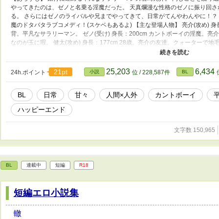
やってきたのは、ゼノと名乗る淫魔だった。 天真爛漫な性格のゼノに振り回
る。 さらにはゼノのライバルや兄までやってきて、日常がてんやわんやに！？
魔のドタバタラブコメディ！(スケベもあるよ) 【主な登場人物】 亮介(攻め) 身
背。平凡なサラリーマン。 ゼノ(受け) 身長：200cm カントボーイの淫魔。
なのが玉に瑕。 健太(攻め) 身長：177cm 28歳。亮介の友達。クォーターで
ーザ(受け) 身長：193cm 高飛車で高慢なカントボーイの淫魔。健太の恋人
姫様気質。 加筆修正の際誤って作品を削除してしまったため、編集したものを
回はR18シーンがあります。ご注意、またはお楽しみください。
25,203
6,434
21pt
24h.ポイント
小説
位 / 228,587件
BL
BL
日常
甘々
人間×人外
カントボーイ
ハッピーエンド
文字数 150,965
BL
連載中
短編
R18
短編エロ小説集
轍