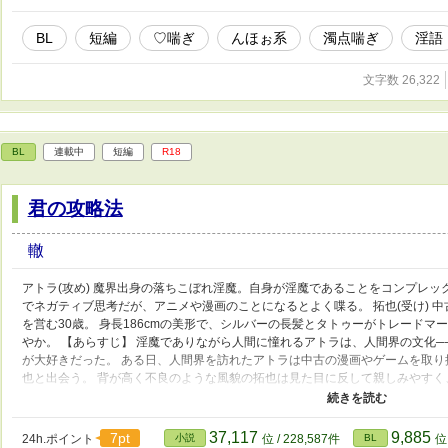
BL
短編
♡喘ぎ
んほぉ系
濁点喘ぎ
淫語
文字数 26,322
BL
連載中
短編
R18
君の攻略法
轍
アトラ(攻め) 魔界出身の落ちこぼれ淫魔。自身が淫魔であることをコンプレックス
でネガティブ思考だが、アニメや漫画のことになるとよく喋る。 拓也(受け) 
を営む30歳。 身長186cmの美形で、シルバーの長髪とタトゥーがトレードマ
やか。 【あらすじ】 淫魔でありながら人間に憧れるアトラは、人間界の文化
が大好きだった。 ある日、人間界を訪れたアトラは中古の漫画やゲームを取
也と出会う。 背が高く不良のような風貌の拓也は見た目に反して親しみやすく
ると言う拓也に頼まれ、アトラは淫魔であることを伏せたままアルバイトを始
しく、親切で優しい拓也に少しずつ惹かれていくアトラだったが、次第に淫魔
37,117
9,885
7pt
24h.ポイント
小説
位 / 228,587件
BL
位 