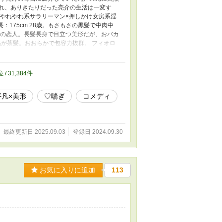
され、ありきたりだった亮介の生活は一変す
 やれやれ系サラリーマン×押しかけ女房系淫
長：175cm 28歳。もさもさの黒髪で中肉中
亮介の恋人。長髪長身で目立つ美形だが、おバカ
地毛が茶髪。おおらかで包容力抜群。 フィオロ
。人間界でモデルをしている。わがまま放題のお
再度投稿しています。 ★マークの付いている
位 / 31,384件
平凡×美形
♡喘ぎ
コメディ
最終更新日 2025.09.03
登録日 2024.09.30
お気に入りに追加
113