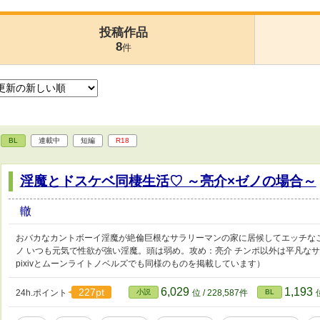
投稿作品
8
件
BL
連載中
短編
R18
淫魔とドスケベ同棲生活♡ ～亮介×ゼノの場合～
轍
おバカなカントボーイ淫魔が絶倫巨根なサラリーマンの家に居候してエッチな
ノ いつも元気で性欲が強い淫魔。頭は弱め。攻め：亮介 チンポ以外は平凡な
pixivとムーンライトノベルズでも同様のものを掲載しています）
6,029
1,193
227pt
24h.ポイント
小説
位 / 228,587件
BL