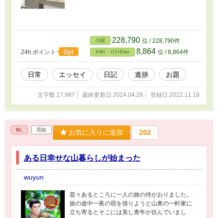
228,790
小説
位 / 228,790件
8,864
0pt
24h.ポイント
位 / 8,864件
ｴｯｾｲ・ﾉﾝﾌｨｸｼｮﾝ
日常
エッセイ
日記
進捗
お題
文字数 17,987
最終更新日 2024.04.28
登録日 2022.11.18
BL
完結
お気に入りに追加
202
ある日幸せな山暮らしが始まった
wuyun
昔々あるところに一人の旅の侍がおりました。
旅の途中一夜の宿を借りようと山奥の一軒家に
立ち寄るとそこには美し青年が住んでいまし