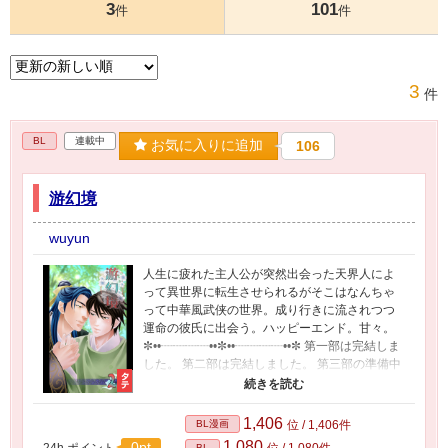
3
101
件
件
3
件
BL
連載中
お気に入りに追加
106
游幻境
wuyun
人生に疲れた主人公が突然出会った天界人によ
って異世界に転生させられるがそこはなんちゃ
って中華風武侠の世界。成り行きに流されつつ
運命の彼氏に出会う。ハッピーエンド。甘々。
✼••┈┈┈┈••✼••┈┈┈┈••✼ 第一部は完結しま
した。 第二部は完結しました。 第三部の準備中
です〜 ✼••┈┈┈┈••✼••┈┈┈┈••✼ この作品は
架空のファンタジー物語です。実際の人物・事
件・歴史・文化等とは一切関係ございません。
1,406
BL漫画
位 / 1,406件
✼••┈┈┈┈••✼••┈┈┈┈••✼
1,080
0pt
24h.ポイント
位 / 1,080件
BL