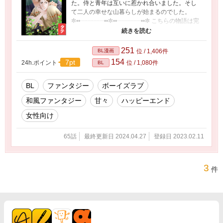
た。侍と青年は互いに惹かれ合いました。そし
て二人の幸せな山暮らしが始まるのでした。
✼••┈┈┈┈••✼••┈┈┈┈••✼ こちらの物語は完
結しました。 ありがとうございました (⋆ᴗ͈ˬᴗ͈)”
✼••┈┈┈┈••✼••┈┈┈┈••✼ この作品は架空の
ファンタジー物語です。実際の人物・事件・歴
251
BL漫画
位 / 1,406件
史・文化等とは一切関係ございません。
154
7pt
24h.ポイント
位 / 1,080件
BL
✼••┈┈┈┈••✼••┈┈┈┈••✼
BL
ファンタジー
ボーイズラブ
和風ファンタジー
甘々
ハッピーエンド
女性向け
65話
最終更新日 2024.04.27
登録日 2023.02.11
3
件