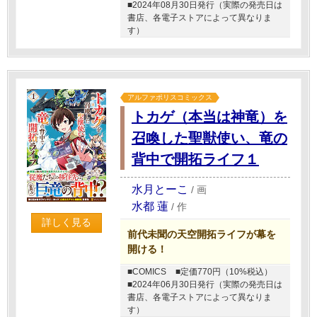
■2024年08月30日発行（実際の発売日は
書店、各電子ストアによって異なりま
す）
アルファポリスコミックス
トカゲ（本当は神竜）を
召喚した聖獣使い、竜の
背中で開拓ライフ１
水月とーこ
/
画
水都 蓮
/
作
詳しく見る
前代未聞の天空開拓ライフが幕を
開ける！
■COMICS
■定価770円（10%税込）
■2024年06月30日発行（実際の発売日は
書店、各電子ストアによって異なりま
す）