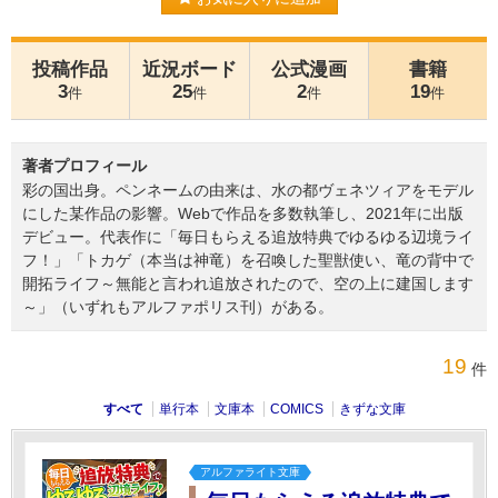
投稿作品
近況ボード
公式漫画
書籍
3
25
2
19
件
件
件
件
著者プロフィール
彩の国出身。ペンネームの由来は、水の都ヴェネツィアをモデル
にした某作品の影響。Webで作品を多数執筆し、2021年に出版
デビュー。代表作に「毎日もらえる追放特典でゆるゆる辺境ライ
フ！」「トカゲ（本当は神竜）を召喚した聖獣使い、竜の背中で
開拓ライフ～無能と言われ追放されたので、空の上に建国します
～」（いずれもアルファポリス刊）がある。
19
件
すべて
単行本
文庫本
COMICS
きずな文庫
アルファライト文庫