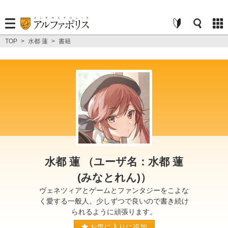
TOP
>
水都 蓮
>
書籍
水都 蓮 （ユーザ名：水都 蓮
(みなとれん)）
ヴェネツィアとゲームとファンタジーをこよな
く愛する一般人。少しずつで良いので書き続け
られるように頑張ります。
お気に入りに追加