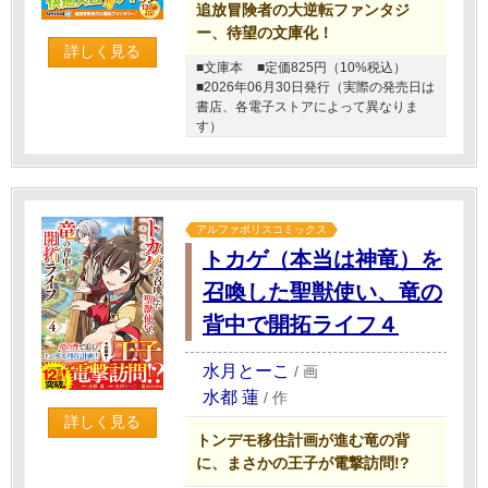
追放冒険者の大逆転ファンタジ
ー、待望の文庫化！
詳しく見る
■文庫本
■定価825円（10%税込）
■2026年06月30日発行（実際の発売日は
書店、各電子ストアによって異なりま
す）
アルファポリスコミックス
トカゲ（本当は神竜）を
召喚した聖獣使い、竜の
背中で開拓ライフ４
水月とーこ
/
画
水都 蓮
/
作
詳しく見る
トンデモ移住計画が進む竜の背
に、まさかの王子が電撃訪問!?