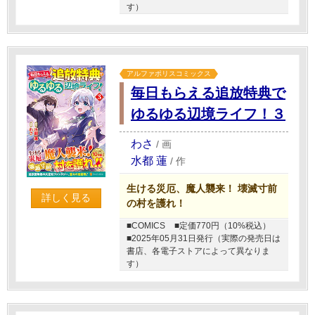
す）
アルファポリスコミックス
毎日もらえる追放特典で
ゆるゆる辺境ライフ！３
わさ
/
画
水都 蓮
/
作
生ける災厄、魔人襲来！ 壊滅寸前
詳しく見る
の村を護れ！
■COMICS
■定価770円（10%税込）
■2025年05月31日発行（実際の発売日は
書店、各電子ストアによって異なりま
す）