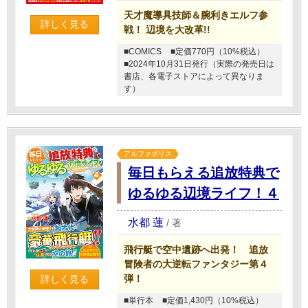
天才魔導具技師＆腕利きエルフ参
詳しく見る
戦！ 辺境を大改革!!
■COMICS
■定価770円（10%税込）
■2024年10月31日発行（実際の発売日は
書店、各電子ストアによって異なりま
す）
アルファポリス
毎日もらえる追放特典で
ゆるゆる辺境ライフ！４
水都 蓮
/
著
飛行艇で空中遺跡へ出発！ 追放
冒険者の大逆転ファンタジー第４
弾！
詳しく見る
■単行本
■定価1,430円（10%税込）