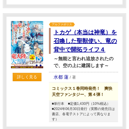
アルファポリス
トカゲ（本当は神竜）を
召喚した聖獣使い、竜の
背中で開拓ライフ４
～無能と言われ追放されたの
で、空の上に建国します～
水都 蓮
詳しく見る
/
著
コミックス１巻同時発売！ 爽快
天空ファンタジー、第４弾！
■単行本
■定価1,430円（10%税込）
■2024年06月30日発行（実際の発売日は
書店、各電子ストアによって異なりま
す）