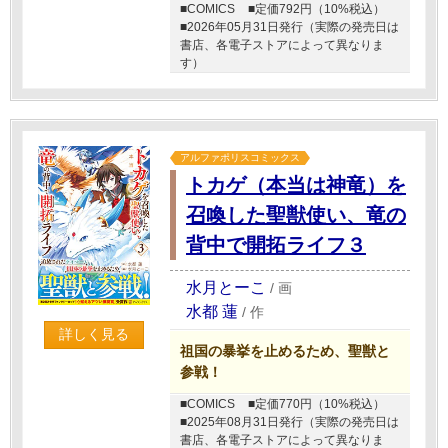
■COMICS
■定価792円（10%税込）
■2026年05月31日発行（実際の発売日は
書店、各電子ストアによって異なりま
す）
アルファポリスコミックス
トカゲ（本当は神竜）を
召喚した聖獣使い、竜の
背中で開拓ライフ３
水月とーこ
/
画
水都 蓮
/
作
詳しく見る
祖国の暴挙を止めるため、聖獣と
参戦！
■COMICS
■定価770円（10%税込）
■2025年08月31日発行（実際の発売日は
書店、各電子ストアによって異なりま