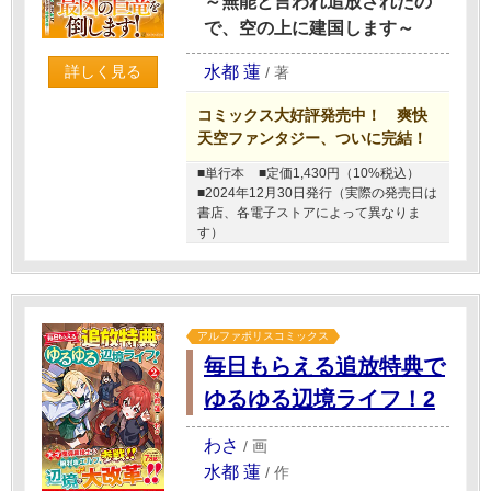
～無能と言われ追放されたの
で、空の上に建国します～
水都 蓮
詳しく見る
/
著
コミックス大好評発売中！ 爽快
天空ファンタジー、ついに完結！
■単行本
■定価1,430円（10%税込）
■2024年12月30日発行（実際の発売日は
書店、各電子ストアによって異なりま
す）
アルファポリスコミックス
毎日もらえる追放特典で
ゆるゆる辺境ライフ！2
わさ
/
画
水都 蓮
/
作