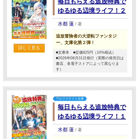
毎日もらえる追放特典で
ゆるゆる辺境ライフ！２
水都 蓮
/
著
追放冒険者の大逆転ファンタジ
ー、文庫化第２弾！
詳しく見る
■文庫本
■定価825円（10%税込）
■2026年08月31日発行（実際の発売日は
書店、各電子ストアによって異なりま
す）
アルファライト文庫
毎日もらえる追放特典で
ゆるゆる辺境ライフ！１
水都 蓮
/
著