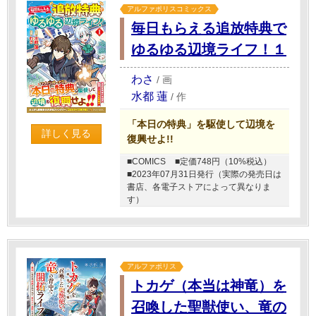
アルファポリスコミックス
毎日もらえる追放特典で
ゆるゆる辺境ライフ！１
わさ
/
画
水都 蓮
/
作
「本日の特典」を駆使して辺境を
詳しく見る
復興せよ!!
■COMICS
■定価748円（10%税込）
■2023年07月31日発行（実際の発売日は
書店、各電子ストアによって異なりま
す）
アルファポリス
トカゲ（本当は神竜）を
召喚した聖獣使い、竜の