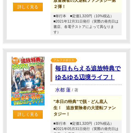
放冒険者の大逆転ファンタジー第
２弾！
詳しく見る
■単行本
■定価1,320円（10%税込）
■2021年12月31日発行（実際の発売日は
書店、各電子ストアによって異なりま
す）
アルファポリス
毎日もらえる追放特典で
ゆるゆる辺境ライフ！
水都 蓮
/
著
”本日の特典”で脱・どん底人
生！ 追放冒険者の大逆転ファン
タジー！
詳しく見る
■単行本
■定価1,320円（10%税込）
■2021年05月31日発行（実際の発売日は