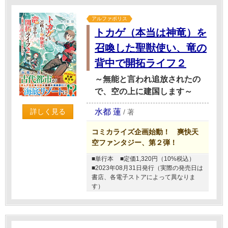
アルファポリス
トカゲ（本当は神竜）を
召喚した聖獣使い、竜の
背中で開拓ライフ２
～無能と言われ追放されたの
で、空の上に建国します～
水都 蓮
詳しく見る
/
著
コミカライズ企画始動！ 爽快天
空ファンタジー、第２弾！
■単行本
■定価1,320円（10%税込）
■2023年08月31日発行（実際の発売日は
書店、各電子ストアによって異なりま
す）