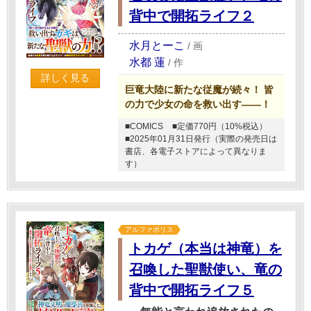
背中で開拓ライフ２
水月とーこ
/
画
水都 蓮
/
作
詳しく見る
巨竜大陸に新たな従魔が続々！ 皆
の力で少女の命を救い出す――！
■COMICS
■定価770円（10%税込）
■2025年01月31日発行（実際の発売日は
書店、各電子ストアによって異なりま
す）
アルファポリス
トカゲ（本当は神竜）を
召喚した聖獣使い、竜の
背中で開拓ライフ５