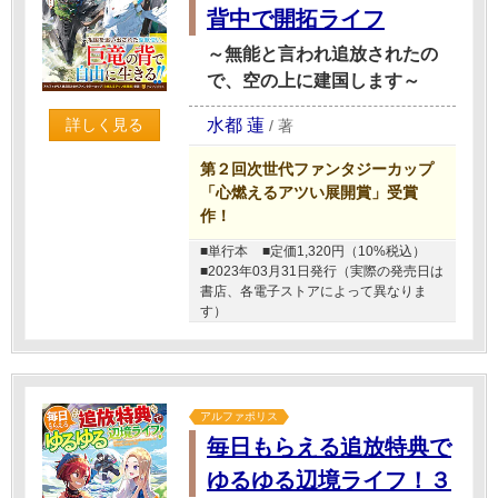
背中で開拓ライフ
～無能と言われ追放されたの
で、空の上に建国します～
水都 蓮
詳しく見る
/
著
第２回次世代ファンタジーカップ
「心燃えるアツい展開賞」受賞
作！
■単行本
■定価1,320円（10%税込）
■2023年03月31日発行（実際の発売日は
書店、各電子ストアによって異なりま
す）
アルファポリス
毎日もらえる追放特典で
ゆるゆる辺境ライフ！３