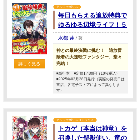
アルファポリス
毎日もらえる追放特典で
ゆるゆる辺境ライフ！５
水都 蓮
/
著
神との最終決戦に挑む！ 追放冒
険者の大逆転ファンタジー、堂々
完結！
詳しく見る
■単行本
■定価1,430円（10%税込）
■2025年02月28日発行（実際の発売日は
書店、各電子ストアによって異なりま
す）
アルファポリスコミックス
トカゲ（本当は神竜）を
召喚した聖獣使い、竜の