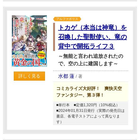
アルファポリス
トカゲ（本当は神竜）を
召喚した聖獣使い、竜の
背中で開拓ライフ３
～無能と言われ追放されたの
で、空の上に建国します～
水都 蓮
詳しく見る
/
著
コミカライズ大好評！ 爽快天空
ファンタジー、第３弾！
■単行本
■定価1,320円（10%税込）
■2024年01月31日発行（実際の発売日は
書店、各電子ストアによって異なりま
す）