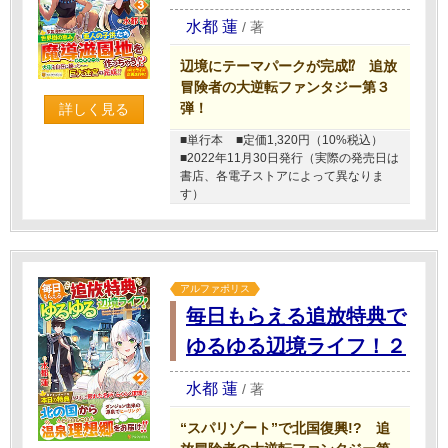
水都 蓮
/
著
辺境にテーマパークが完成⁉ 追放
冒険者の大逆転ファンタジー第３
弾！
詳しく見る
■単行本
■定価1,320円（10%税込）
■2022年11月30日発行（実際の発売日は
書店、各電子ストアによって異なりま
す）
アルファポリス
毎日もらえる追放特典で
ゆるゆる辺境ライフ！２
水都 蓮
/
著
“スパリゾート”で北国復興!? 追