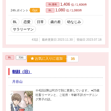
金にアップします。
1,406
BL漫画
位 / 1,406件
1,080
0pt
24h.ポイント
位 / 1,080件
BL
BL
恋愛
日常
歳の差
幼なじみ
サラリーマン
43話
最終更新日 2023.11.30
登録日 2023.07.18
BL
完結
お気に入りに追加
35
朝顔（旧）
月谷山
※4話以降はR15で別に更新しています。 ●25歳
社畜リーマンと、ご近所・年齢不詳ガーデニン
グ男子の話。