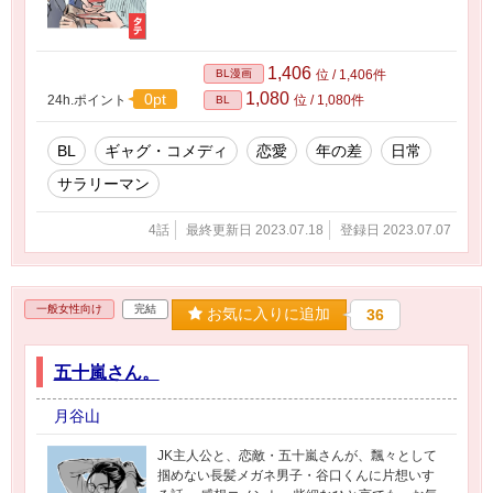
1,406
BL漫画
位 / 1,406件
1,080
0pt
24h.ポイント
位 / 1,080件
BL
BL
ギャグ・コメディ
恋愛
年の差
日常
サラリーマン
4話
最終更新日 2023.07.18
登録日 2023.07.07
一般女性向け
完結
お気に入りに追加
36
五十嵐さん。
月谷山
JK主人公と、恋敵・五十嵐さんが、飄々として
掴めない長髪メガネ男子・谷口くんに片想いす