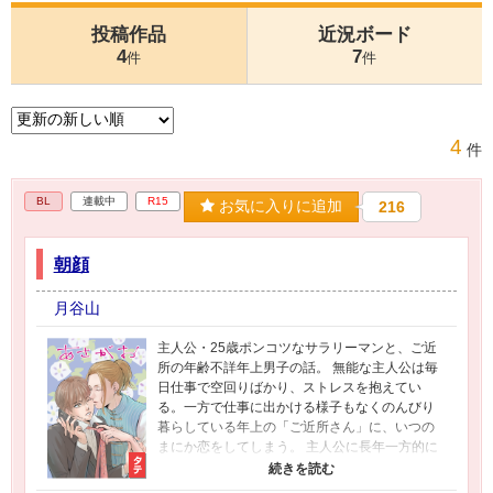
投稿作品
近況ボード
4
7
件
件
4
件
BL
連載中
R15
お気に入りに追加
216
朝顔
月谷山
主人公・25歳ポンコツなサラリーマンと、ご近
所の年齢不詳年上男子の話。 無能な主人公は毎
日仕事で空回りばかり、ストレスを抱えてい
る。一方で仕事に出かける様子もなくのんびり
暮らしている年上の「ご近所さん」に、いつの
まにか恋をしてしまう。 主人公に長年一方的に
想いを寄せている幼馴染も。 ※定期更新してま
したが多忙で難しくなりました、なるべく火・