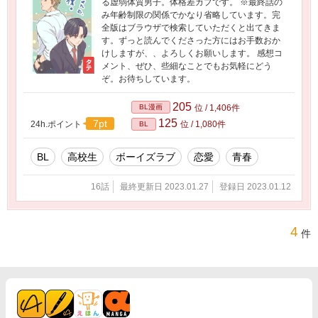
る虚弱体質男子。体格差カプです。 ※最終話の
み年齢制限の関係でかなり省略しています。完
全版はブラウザで検索していただくと出てきま
す。ずっと読んでくださった方にはお手数おか
けしますが、、よろしくお願いします。 感想コ
メント、ぜひ、些細なことでもお気軽にどう
ぞ。お待ちしています。
205
BL漫画
位 / 1,406件
125
7pt
24h.ポイント
位 / 1,080件
BL
BL
高校生
ボーイズラブ
恋愛
青春
16話
最終更新日 2023.01.27
登録日 2023.01.12
4
件