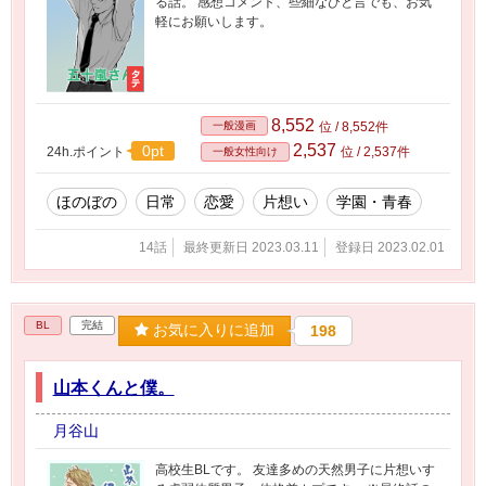
る話。 感想コメント、些細なひと言でも、お気
軽にお願いします。
8,552
一般漫画
位 / 8,552件
2,537
0pt
24h.ポイント
位 / 2,537件
一般女性向け
ほのぼの
日常
恋愛
片想い
学園・青春
14話
最終更新日 2023.03.11
登録日 2023.02.01
BL
完結
お気に入りに追加
198
山本くんと僕。
月谷山
高校生BLです。 友達多めの天然男子に片想いす