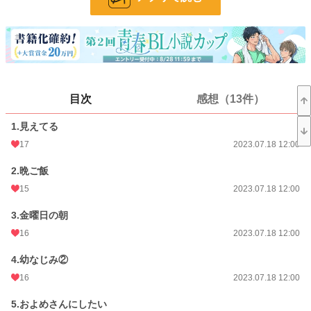
BL漫画
1,406 位 / 1,406 件
BL
1,080 位 / 1,080 件
お気に入り
216
24h.ポイント
0 pt
目次
感想（13件）
話数
43
1.見えてる
更新日時
2023.11.30 12:00
17
2023.07.18 12:00
初回公開日時
2023.07.18 12:00
2.晩ご飯
15
2023.07.18 12:00
週間ポイント
21 pt (411 位)
3.金曜日の朝
月間ポイント
49 pt (644 位)
16
2023.07.18 12:00
年間ポイント
469 pt (837 位)
4.幼なじみ②
累計ポイント
131,789 pt (126 位)
16
2023.07.18 12:00
5.およめさんにしたい