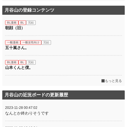
月谷山の登録コンテンツ
BL漫画
BL
完結
朝顔（旧）
一般漫画
一般女性向け
完結
五十嵐さん。
BL漫画
BL
完結
山本くんと僕。
もっと見る
月谷山の近況ボードの更新履歴
2023-11-28 00:47:02
なんとか終わりそうです