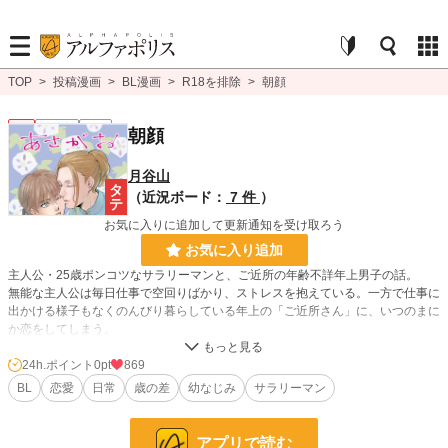
TOP
>
投稿漫画
>
BL漫画
>
R18を排除
>
朝顔
BL
連載中
R15
朝顔
月谷山
（近況ボード：
7 件
）
お気に入りに追加して更新通知を受け取ろう
お気に入り追加
主人公・25歳ポンコツなサラリーマンと、ご近所の年齢不詳年上男子の話。
無能な主人公は毎日仕事で空回りばかり、ストレスを抱えている。一方で仕事に
出かける様子もなくのんびり暮らしている年上の「ご近所さん」に、いつのまに
か恋をしてしまう。
主人公に長年一方的に想いを寄せている幼馴染も。
※定期更新してましたが多忙で難しくなりました、なるべく火・金にアップしま
24h.ポイント
0pt
869
す。
BL
恋愛
日常
歳の差
幼なじみ
サラリーマン
アプリで読む