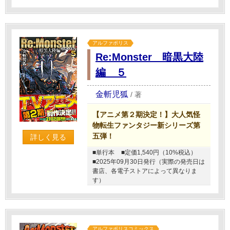
アルファポリス
Re:Monster 暗黒大陸
編 ５
金斬児狐
/
著
【アニメ第２期決定！】大人気怪
物転生ファンタジー新シリーズ第
五弾！
詳しく見る
■単行本
■定価1,540円（10%税込）
■2025年09月30日発行（実際の発売日は
書店、各電子ストアによって異なりま
す）
アルファポリスコミックス