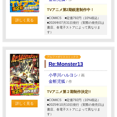
TVアニメ第2期鋭意制作中！
■COMICS
■定価792円（10%税込）
詳しく見る
■2026年07月31日発行（実際の発売日は
書店、各電子ストアによって異なりま
す）
アルファポリスコミックス
Re:Monster13
小早川ハルヨシ
/
画
金斬児狐
/
作
TVアニメ第２期制作決定!!
■COMICS
■定価792円（10%税込）
詳しく見る
■2025年10月10日発行（実際の発売日は
書店、各電子ストアによって異なりま
す）