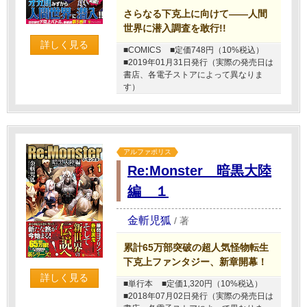
さらなる下克上に向けて――人間
世界に潜入調査を敢行!!
詳しく見る
■COMICS
■定価748円（10%税込）
■2019年01月31日発行（実際の発売日は
書店、各電子ストアによって異なりま
す）
アルファポリス
Re:Monster 暗黒大陸
編 １
金斬児狐
/
著
累計65万部突破の超人気怪物転生
下克上ファンタジー、新章開幕！
詳しく見る
■単行本
■定価1,320円（10%税込）
■2018年07月02日発行（実際の発売日は