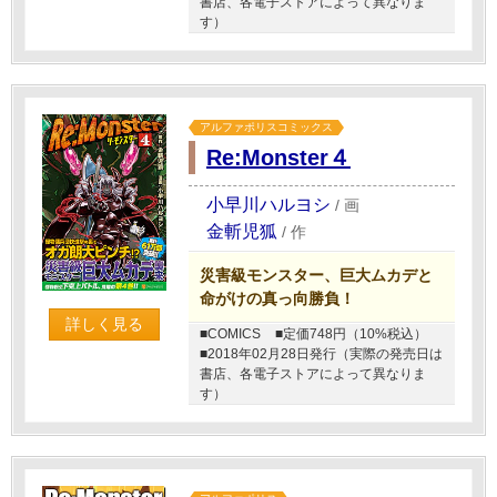
書店、各電子ストアによって異なりま
す）
アルファポリスコミックス
Re:Monster４
小早川ハルヨシ
/
画
金斬児狐
/
作
災害級モンスター、巨大ムカデと
命がけの真っ向勝負！
詳しく見る
■COMICS
■定価748円（10%税込）
■2018年02月28日発行（実際の発売日は
書店、各電子ストアによって異なりま
す）