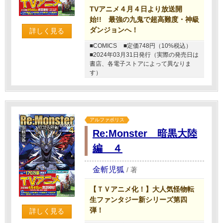
TVアニメ４月４日より放送開
始!! 最強の九鬼で超高難度・神級
ダンジョンへ！
詳しく見る
■COMICS
■定価748円（10%税込）
■2024年03月31日発行（実際の発売日は
書店、各電子ストアによって異なりま
す）
アルファポリス
Re:Monster 暗黒大陸
編 ４
金斬児狐
/
著
【ＴＶアニメ化！】大人気怪物転
生ファンタジー新シリーズ第四
弾！
詳しく見る