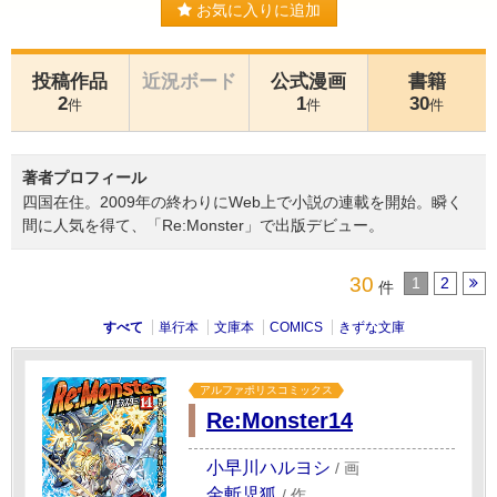
お気に入りに追加
投稿作品
近況ボード
公式漫画
書籍
2
1
30
件
件
件
著者プロフィール
四国在住。2009年の終わりにWeb上で小説の連載を開始。瞬く
間に人気を得て、「Re:Monster」で出版デビュー。
30
1
2
件
すべて
単行本
文庫本
COMICS
きずな文庫
アルファポリスコミックス
Re:Monster14
小早川ハルヨシ
/
画
金斬児狐
/
作