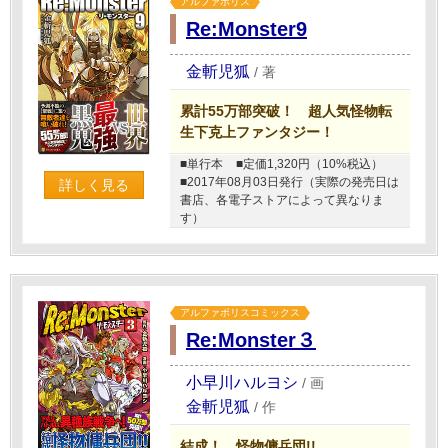
アルファポリス
Re:Monster9
金斬児狐
/
著
累計55万部突破！ 超人気怪物転
生下克上ファンタジー！
■単行本
■定価1,320円（10%税込）
■2017年08月03日発行（実際の発売日は
詳しく見る
書店、各電子ストアによって異なりま
す）
アルファポリスコミックス
Re:Monster３
小早川ハルヨシ
/
画
金斬児狐
/
作
結成！ 怪物傭兵団!!