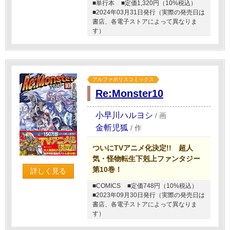
■単行本
■定価1,320円（10%税込）
■2024年03月31日発行（実際の発売日は
書店、各電子ストアによって異なりま
す）
アルファポリスコミックス
Re:Monster10
小早川ハルヨシ
/
画
金斬児狐
/
作
ついにTVアニメ化決定!! 超人
気・怪物転生下剋上ファンタジー
第10巻！
詳しく見る
■COMICS
■定価748円（10%税込）
■2023年09月30日発行（実際の発売日は
書店、各電子ストアによって異なりま
す）