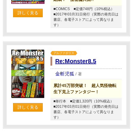
■COMICS
■定価748円（10%税込）
詳しく見る
■2017年03月31日発行（実際の発売日は
書店、各電子ストアによって異なりま
す）
アルファポリス
Re:Monster8.5
金斬児狐
/
著
累計45万部突破！ 超人気怪物転
生下克上ファンタジー！
■単行本
■定価1,320円（10%税込）
■2017年03月01日発行（実際の発売日は
詳しく見る
書店、各電子ストアによって異なりま
す）