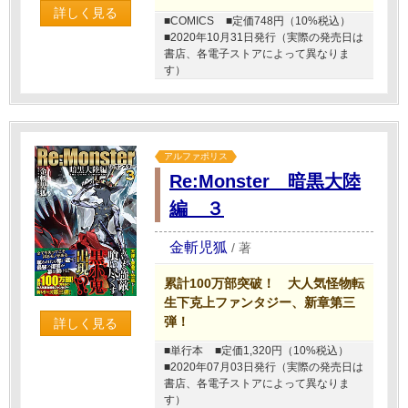
詳しく見る
■COMICS
■定価748円（10%税込）
■2020年10月31日発行（実際の発売日は
書店、各電子ストアによって異なりま
す）
アルファポリス
Re:Monster 暗黒大陸
編 ３
金斬児狐
/
著
累計100万部突破！ 大人気怪物転
生下克上ファンタジー、新章第三
弾！
詳しく見る
■単行本
■定価1,320円（10%税込）
■2020年07月03日発行（実際の発売日は
書店、各電子ストアによって異なりま
す）