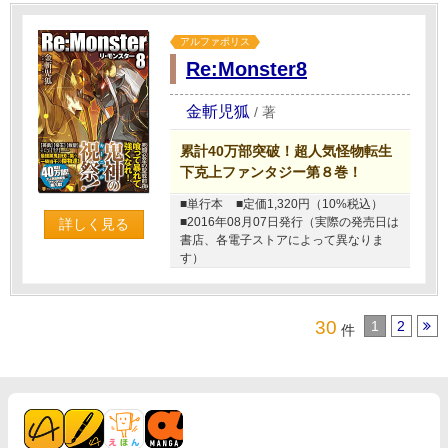
アルファポリス
Re:Monster8
金斬児狐
/
著
累計40万部突破！超人気怪物転生
下克上ファンタジー第８巻！
■単行本
■定価1,320円（10%税込）
■2016年08月07日発行（実際の発売日は
詳しく見る
書店、各電子ストアによって異なりま
す）
30
1
2
件