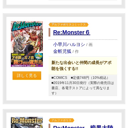
アルファポリスコミックス
Re:Monster６
小早川ハルヨシ
/
画
金斬児狐
/
作
新たな出会いと仲間の成長がアポ
朗を強くする!!
詳しく見る
■COMICS
■定価748円（10%税込）
■2019年11月30日発行（実際の発売日は
書店、各電子ストアによって異なりま
す）
アルファポリス