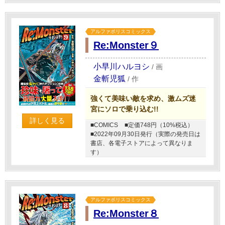
アルファポリスコミックス
Re:Monster９
小早川ハルヨシ
/
画
金斬児狐
/
作
強くて美味い敵を求め、激ムズ迷
宮にソロで乗り込む!!
詳しく見る
■COMICS
■定価748円（10%税込）
■2022年09月30日発行（実際の発売日は
書店、各電子ストアによって異なりま
す）
アルファポリスコミックス
Re:Monster８