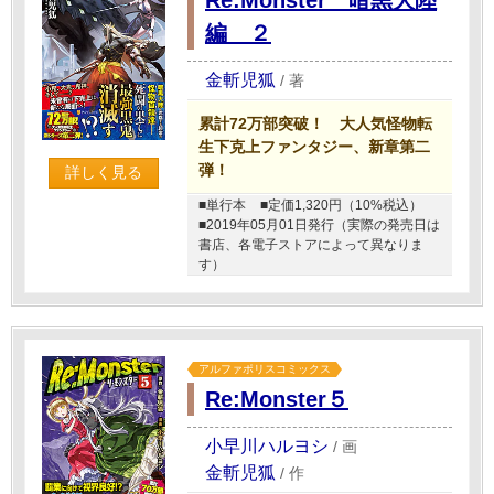
Re:Monster 暗黒大陸
編 ２
金斬児狐
/
著
累計72万部突破！ 大人気怪物転
生下克上ファンタジー、新章第二
弾！
詳しく見る
■単行本
■定価1,320円（10%税込）
■2019年05月01日発行（実際の発売日は
書店、各電子ストアによって異なりま
す）
アルファポリスコミックス
Re:Monster５
小早川ハルヨシ
/
画
金斬児狐
/
作