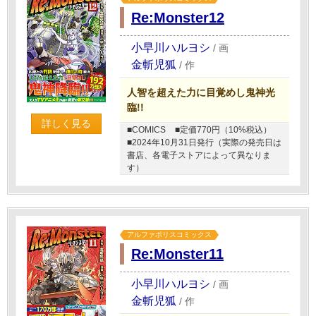
Re:Monster12
小早川ハルヨシ
/
画
金斬児狐
/
作
人智を超えた力に目覚めし鬼神光
臨!!
詳しく見る
■COMICS
■定価770円（10%税込）
■2024年10月31日発行（実際の発売日は
書店、各電子ストアによって異なりま
す）
アルファポリスコミックス
Re:Monster11
小早川ハルヨシ
/
画
金斬児狐
/
作