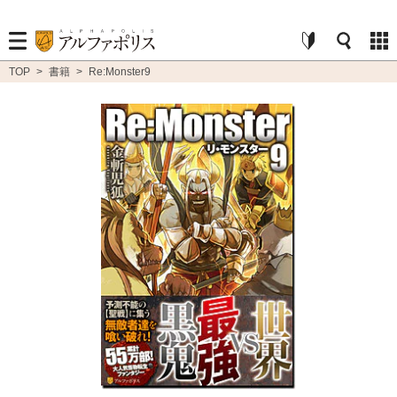
TOP
>
書籍
>
Re:Monster9