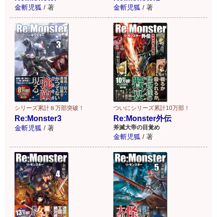
金斬児狐
/
著
金斬児狐
/
著
シリーズ累計８万部突破！
ついにシリーズ累計10万部！
Re:Monster3
Re:Monster外伝
金斬児狐
/
著
斧滅大帝の目覚め
金斬児狐
/
著