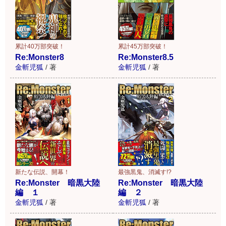
累計40万部突破！
累計45万部突破！
Re:Monster8
Re:Monster8.5
金斬児狐
/
著
金斬児狐
/
著
新たな伝説、開幕！
最強黒鬼、消滅す!?
Re:Monster 暗黒大陸
Re:Monster 暗黒大陸
編 １
編 ２
金斬児狐
/
著
金斬児狐
/
著