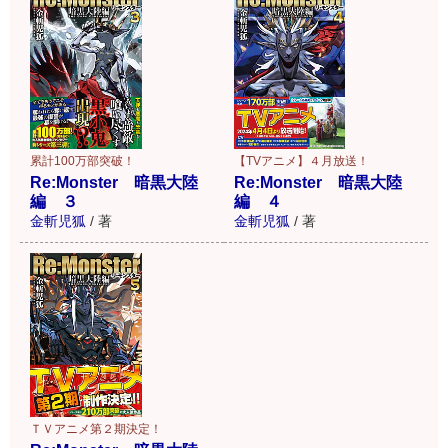
累計100万部突破！
【TVアニメ】４月放送！
Re:Monster 暗黒大陸
Re:Monster 暗黒大陸
編 ３
編 ４
金斬児狐
/
著
金斬児狐
/
著
ＴＶアニメ第２期決定！