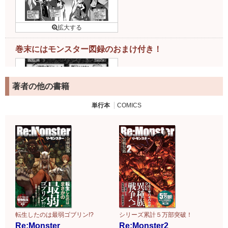
巻末にはモンスター図録のおまけ付き！
著者の他の書籍
単行本
COMICS
転生したのは最弱ゴブリン!?
シリーズ累計５万部突破！
Re:Monster
Re:Monster2