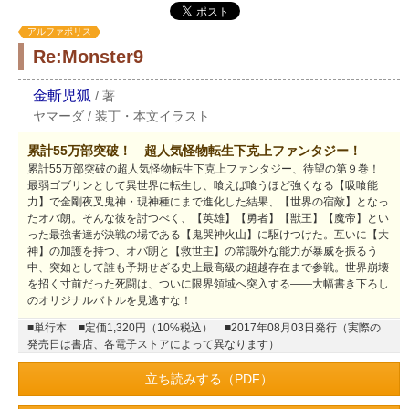
アルファポリス
Re:Monster9
金斬児狐
/
著
ヤマーダ
/
装丁・本文イラスト
累計55万部突破！ 超人気怪物転生下克上ファンタジー！
累計55万部突破の超人気怪物転生下克上ファンタジー、待望の第９巻！
最弱ゴブリンとして異世界に転生し、喰えば喰うほど強くなる【吸喰能
力】で金剛夜叉鬼神・現神種にまで進化した結果、【世界の宿敵】となっ
たオバ朗。そんな彼を討つべく、【英雄】【勇者】【獣王】【魔帝】とい
った最強者達が決戦の場である【鬼哭神火山】に駆けつけた。互いに【大
神】の加護を持つ、オバ朗と【救世主】の常識外な能力が暴威を振るう
中、突如として誰も予期せざる史上最高級の超越存在まで参戦。世界崩壊
を招く寸前だった死闘は、ついに限界領域へ突入する――大幅書き下ろし
のオリジナルバトルを見逃すな！
■単行本
■定価1,320円（10%税込）
■2017年08月03日発行（実際の
発売日は書店、各電子ストアによって異なります）
立ち読みする（PDF）