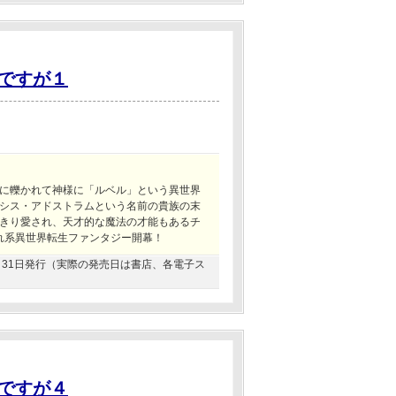
ですが１
!
に轢かれて神様に「ルベル」という異世界
シス・アドストラムという名前の貴族の末
きり愛され、天才的な魔法の才能もあるチ
され系異世界転生ファンタジー開幕！
01月31日発行（実際の発売日は書店、各電子ス
ですが４