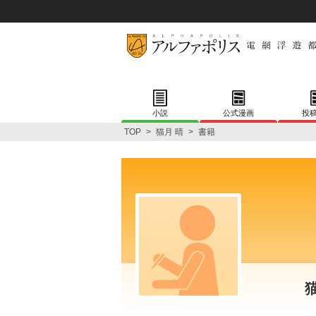
小説
公式漫画
投
TOP
>
猫月 晴
>
書籍