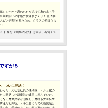
死亡したかと思われたが辺境伯家の末っ子
男美女揃いの家族に愛されまくり！ 魔法学
大ピンチ!!街を救うため、クラスの精鋭たち
巻！
03月31日発行（実際の発売日は書店、各電子ス
ですが５
ー、ついに完結！
わった、元社畜社員の江崎塁。エルと彼の
たに開発した新魔法の練習に励んでいた。
くなる魔力異常が頻発し、魔物も大量発生
前兆だと判明。エルは覚えたての新魔法と
強少年、最後のみんなの頼み事のために大