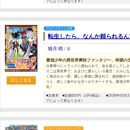
アによって異なります）
アルファライト文庫
転生したら、なんか頼られるん
猫月 晴
/
著
最強少年の異世界爽快ファンタジー、待望の
仕事帰りにトラックに撥ねられて、命を落としてしま
そこは異世界で、おまけに愛らしい３歳児・エルにな
く毎日から一変、優しい家族に囲まれて、超効能ポー
詳しく見る
りと、楽しく賑やかな日々がスタートする。最強少年
化！
■文庫本
■定価825円（10%税込）
■2026年0
アによって異なります）
アルファポリスコミックス