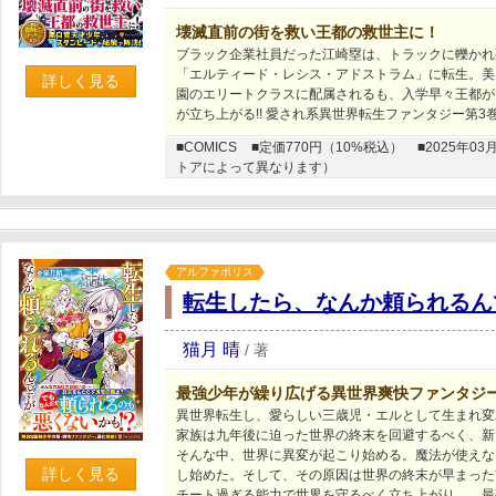
壊滅直前の街を救い王都の救世主に！
ブラック企業社員だった江崎塁は、トラックに轢かれ
「エルティード・レシス・アドストラム」に転生。美
詳しく見る
園のエリートクラスに配属されるも、入学早々王都が
が立ち上がる!! 愛され系異世界転生ファンタジー第3
■COMICS
■定価770円（10%税込）
■2025年
トアによって異なります）
アルファポリス
転生したら、なんか頼られるん
猫月 晴
/
著
最強少年が繰り広げる異世界爽快ファンタジ
異世界転生し、愛らしい三歳児・エルとして生まれ変
家族は九年後に迫った世界の終末を回避するべく、新
そんな中、世界に異変が起こり始める。魔法が使えな
詳しく見る
し始めた。そして、その原因は世界の終末が早まった
チート過ぎる能力で世界を守るべく立ち上がり……最