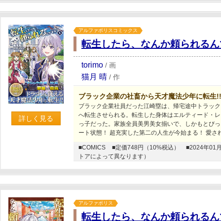
アルファポリスコミックス
転生したら、なんか頼られるん
torimo
/
画
猫月 晴
/
作
ブラック企業の社畜から天才魔法少年に転生!
ブラック企業社員だった江崎塁は、帰宅途中トラック
へ転生させられる。転生した身体はエルティード・レ
詳しく見る
っ子だった。家族全員美男美女揃いで、しかもとびっ
ート状態！ 超充実した第二の人生が今始まる！ 愛
■COMICS
■定価748円（10%税込）
■2024年
トアによって異なります）
アルファポリス
転生したら、なんか頼られるん