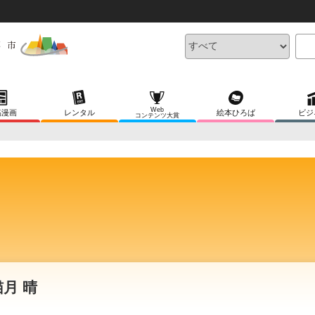
Web
稿漫画
レンタル
絵本ひろば
ビジ
コンテンツ大賞
猫月 晴