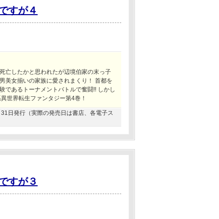
ですが４
死亡したかと思われたが辺境伯家の末っ子
男美女揃いの家族に愛されまくり！ 首都を
であるトーナメントバトルで奮闘!! しかし
系異世界転生ファンタジー第4巻！
12月31日発行（実際の発売日は書店、各電子ス
ですが３