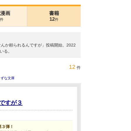
式漫画
書籍
12
件
件
んか頼られるんですが」投稿開始。2022
いる。
12
件
きずな文庫
ですが３
第３弾！