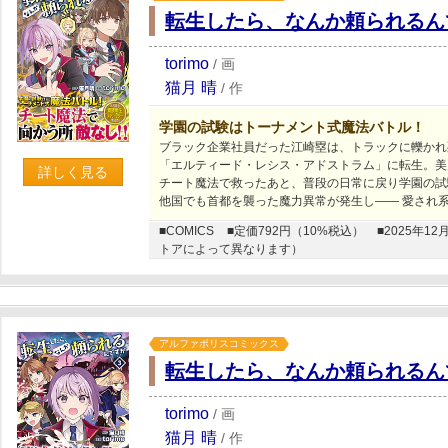
転生したら、なんか頼られるん
torimo
/
画
猫月 晴
/
作
学園の試験はトーナメント式魔法バトル！
ブラック企業社員だった江崎塁は、トラックに轢かれ
「エルティード・レシス・アドストラム」に転生。美
詳しく見る
チート魔法で救ったあと、普段の日常に戻り学園の試験
他国でも首都を襲った魔力異常が発生し―― 愛され
■COMICS
■定価792円（10%税込）
■2025年
トアによって異なります）
アルファポリスコミックス
転生したら、なんか頼られるん
torimo
/
画
猫月 晴
/
作