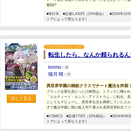
奮闘!?
■単行本
■定価1,430円（10%税込）
■2024年
トアによって異なります）
アルファポリスコミックス
転生したら、なんか頼られるん
torimo
/
画
猫月 晴
/
作
異世界学園の精鋭クラスでチート魔法を炸裂
ブラック企業社員だった江崎塁は、トラックに轢かれ
「エルティード・ルシス・アドストラム」に転生。美
詳しく見る
としてもデビューし、異世界生活を満喫していたエル
才で魔法学園に飛び級入学!? 愛され系異世界転生フ
■COMICS
■定価770円（10%税込）
■2024年
トアによって異なります）