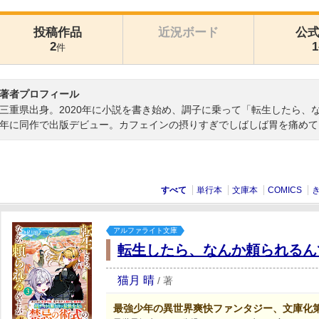
投稿作品
近況ボード
公
2
1
件
著者プロフィール
三重県出身。2020年に小説を書き始め、調子に乗って「転生したら、な
年に同作で出版デビュー。カフェインの摂りすぎでしばしば胃を痛めて
すべて
単行本
文庫本
COMICS
アルファライト文庫
転生したら、なんか頼られるん
猫月 晴
/
著
最強少年の異世界爽快ファンタジー、文庫化