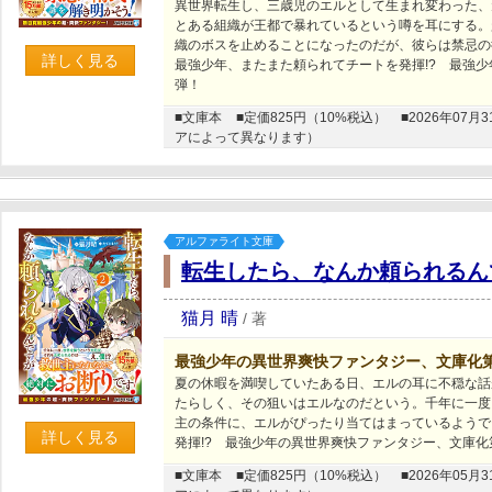
異世界転生し、三歳児のエルとして生まれ変わった、
とある組織が王都で暴れているという噂を耳にする。
織のボスを止めることになったのだが、彼らは禁忌の
詳しく見る
最強少年、またまた頼られてチートを発揮!? 最強
弾！
■文庫本
■定価825円（10%税込）
■2026年0
アによって異なります）
アルファライト文庫
転生したら、なんか頼られるん
猫月 晴
/
著
最強少年の異世界爽快ファンタジー、文庫化
夏の休暇を満喫していたある日、エルの耳に不穏な話
たらしく、その狙いはエルなのだという。千年に一度
主の条件に、エルがぴったり当てはまっているようで
詳しく見る
発揮!? 最強少年の異世界爽快ファンタジー、文庫化
■文庫本
■定価825円（10%税込）
■2026年0