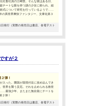
元社畜社員の江崎塁。そんな彼はある日、
超チートな眼を持つ謎の少女に頼られ、組
術式について研究を行っているようで……
少年の異世界爽快ファンタジー、文庫化第３
7月31日発行（実際の発売日は書店、各電子スト
ですが２
第２弾！
が入った。隣国が国境付近に攻め込んでき
、世界を襲う災厄。それを止められる救世
……最強少年、またまた無自覚にチートを
第２弾！
5月31日発行（実際の発売日は書店、各電子スト