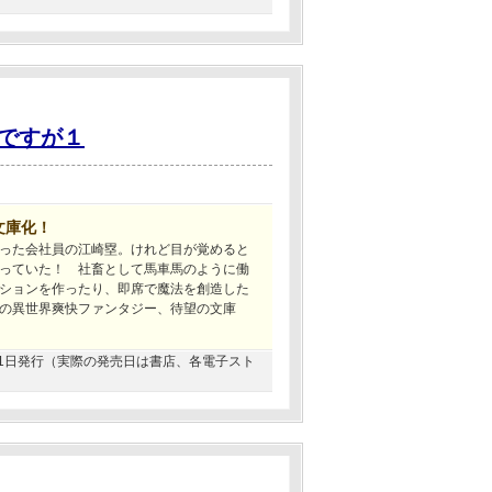
ですが１
文庫化！
った会社員の江崎塁。けれど目が覚めると
っていた！ 社畜として馬車馬のように働
ションを作ったり、即席で魔法を創造した
の異世界爽快ファンタジー、待望の文庫
3月31日発行（実際の発売日は書店、各電子スト