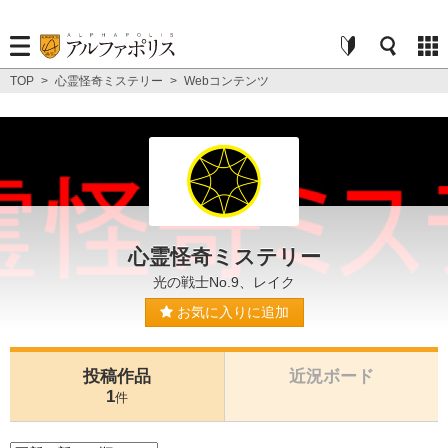
TOP
>
心霊怪奇ミステリー
>
Webコンテンツ
心霊怪奇ミステリー
光の戦士No.9、レイク
お気に入りに追加
投稿作品
近況ボード
1
件