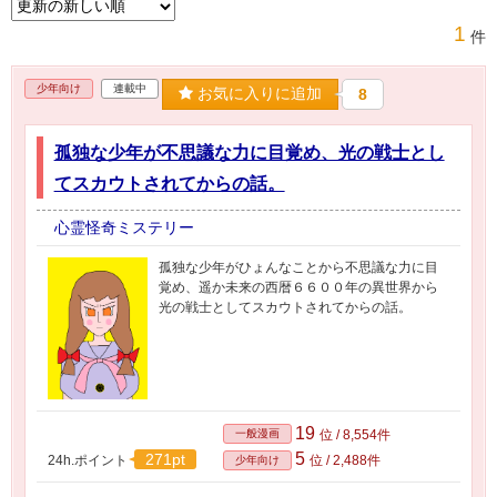
1
件
少年向け
連載中
お気に入りに追加
8
孤独な少年が不思議な力に目覚め、光の戦士とし
てスカウトされてからの話。
心霊怪奇ミステリー
孤独な少年がひょんなことから不思議な力に目
覚め、遥か未来の西暦６６００年の異世界から
光の戦士としてスカウトされてからの話。
19
一般漫画
位 / 8,554件
5
271pt
24h.ポイント
位 / 2,488件
少年向け