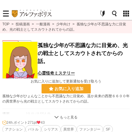
TOP
>
投稿漫画
>
一般漫画
>
少年向け
>
孤独な少年が不思議な力に目覚
め、光の戦士としてスカウトされてからの話。
少年向け
連載中
孤独な少年が不思議な力に目覚め、光
の戦士としてスカウトされてからの
話。
心霊怪奇ミステリー
お気に入りに追加して更新通知を受け取ろう
お気に入り追加
孤独な少年がひょんなことから不思議な力に目覚め、遥か未来の西暦６６００年
の異世界から光の戦士としてスカウトされてからの話。
漫画
19 位 / 8,554 件
24h.ポイント
271pt
43
少年向け
5 位 / 2,488 件
アクション
バトル
シリアス
異世界
ファンタジー
SF