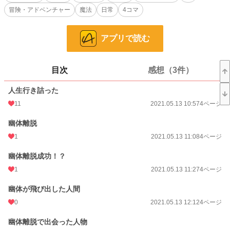
お気に入り
8
冒険・アドベンチャー
魔法
日常
4コマ
24h.ポイント
271 pt
アプリで読む
ページ数
3,198
更新日時
2026.08.07 20:33
目次
感想（3件）
初回公開日時
2021.05.13 10:57
人生行き詰った
週間ポイント
2,002 pt (23 位)
11
2021.05.13 10:57
4ページ
月間ポイント
8,890 pt (17 位)
幽体離脱
年間ポイント
31,461 pt (34 位)
1
2021.05.13 11:08
4ページ
累計ポイント
74,603 pt (387 位)
幽体離脱成功！？
1
2021.05.13 11:27
4ページ
幽体が飛び出した人間
0
2021.05.13 12:12
4ページ
幽体離脱で出会った人物