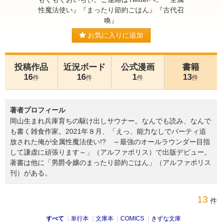
性魔法使い』『まったり節約ごはん』『古代召
喚』
お気に入りに追加
投稿作品
近況ボード
公式漫画
書籍
16
16
1
13
件
件
件
件
著者プロフィール
岡山生まれ兵庫育ちの駆け出しサウナー。なんでも読み、なんで
も書く雑食作家。2021年８月、「えっ、能力なしでパーティ追
放された俺が全属性魔法使い!? ～最強のオールラウンダー目指
して謙虚に頑張ります～」（アルファポリス）で出版デビュー。
著書は他に「男爵令嬢のまったり節約ごはん」（アルファポリス
刊）がある。
13
件
すべて
単行本
文庫本
COMICS
きずな文庫