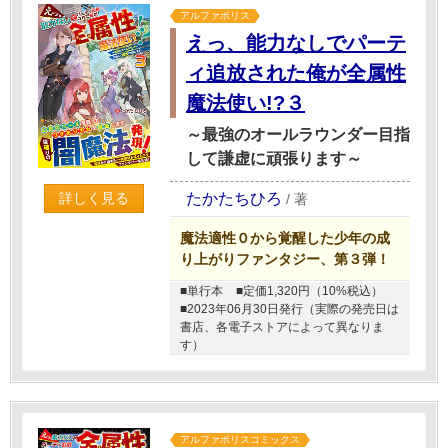
アルファポリス
えっ、能力なしでパーテ
ィ追放された俺が全属性
魔法使い!?３
～最強のオールラウンダー目指
して謙虚に頑張ります～
たかたちひろ
詳しく見る
/
著
魔法適性０から覚醒した少年の成
り上がりファンタジー、第３弾！
■単行本
■定価1,320円（10%税込）
■2023年06月30日発行（実際の発売日は
書店、各電子ストアによって異なりま
す）
アルファポリスコミックス