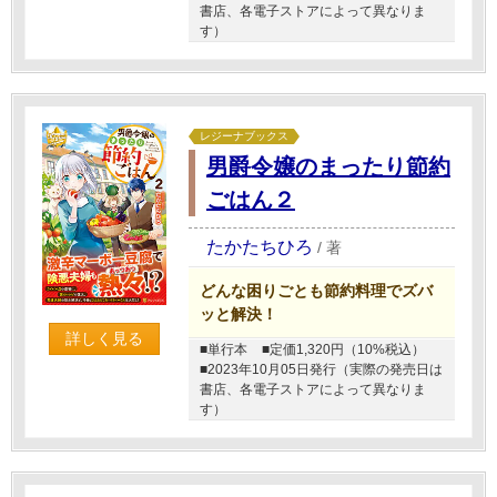
書店、各電子ストアによって異なりま
す）
レジーナブックス
男爵令嬢のまったり節約
ごはん２
たかたちひろ
/
著
どんな困りごとも節約料理でズバ
ッと解決！
詳しく見る
■単行本
■定価1,320円（10%税込）
■2023年10月05日発行（実際の発売日は
書店、各電子ストアによって異なりま
す）