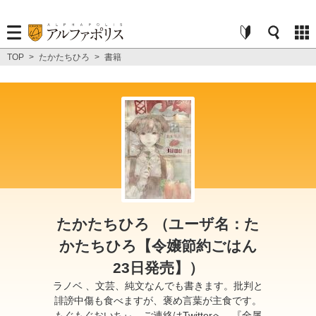
TOP
>
たかたちひろ
>
書籍
たかたちひろ （ユーザ名：た
かたちひろ【令嬢節約ごはん
23日発売】）
ラノベ 、文芸、純文なんでも書きます。批判と
誹謗中傷も食べますが、褒め言葉が主食です。
もぐもぐおいちぃ。ご連絡はTwitterへ。『全属