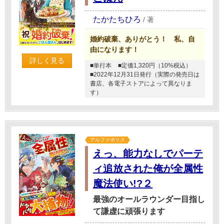
たかたちひろ
/
著
婚約破棄、ありがとう！ 私、自
由になります！
詳しく見る
■単行本
■定価1,320円（10%税込）
■2022年12月31日発行（実際の発売日は
書店、各電子ストアによって異なりま
す）
アルファポリス
えっ、能力なしでパーテ
ィ追放された俺が全属性
魔法使い!?２
最強のオールラウンダー目指し
て謙虚に頑張ります