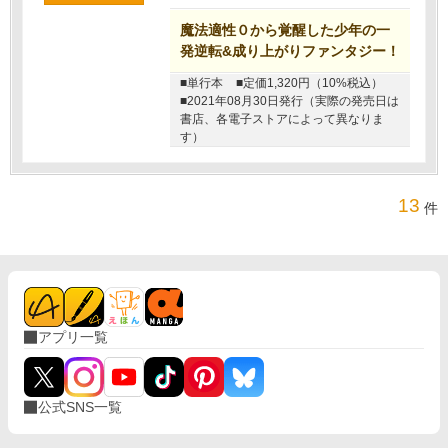
魔法適性０から覚醒した少年の一
発逆転&成り上がりファンタジー！
■単行本
■定価1,320円（10%税込）
■2021年08月30日発行（実際の発売日は
書店、各電子ストアによって異なりま
す）
13
件
アプリ一覧
公式SNS一覧