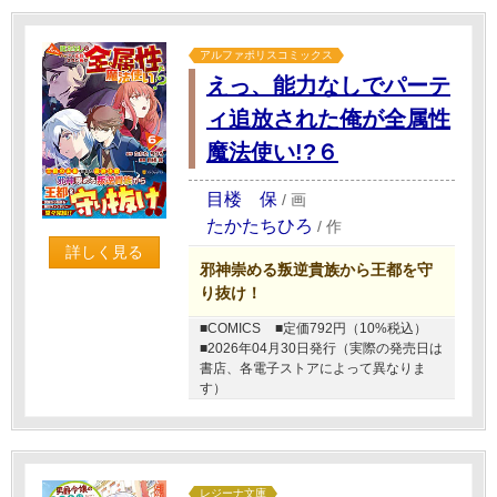
アルファポリスコミックス
えっ、能力なしでパーテ
ィ追放された俺が全属性
魔法使い!?６
目楼 保
/
画
たかたちひろ
/
作
詳しく見る
邪神崇める叛逆貴族から王都を守
り抜け！
■COMICS
■定価792円（10%税込）
■2026年04月30日発行（実際の発売日は
書店、各電子ストアによって異なりま
す）
レジーナ文庫