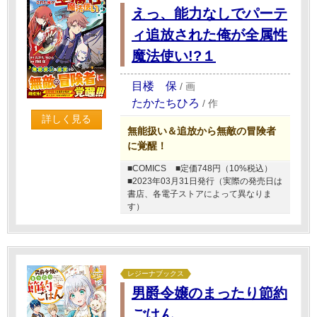
えっ、能力なしでパーテ
ィ追放された俺が全属性
魔法使い!?１
目楼 保
/
画
たかたちひろ
/
作
詳しく見る
無能扱い＆追放から無敵の冒険者
に覚醒！
■COMICS
■定価748円（10%税込）
■2023年03月31日発行（実際の発売日は
書店、各電子ストアによって異なりま
す）
レジーナブックス
男爵令嬢のまったり節約
ごはん