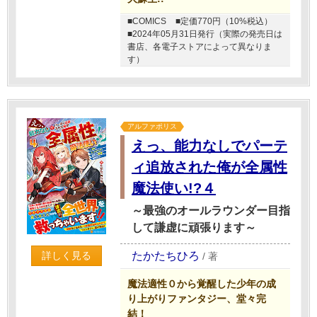
■COMICS
■定価770円（10%税込）
■2024年05月31日発行（実際の発売日は
書店、各電子ストアによって異なりま
す）
アルファポリス
えっ、能力なしでパーテ
ィ追放された俺が全属性
魔法使い!?４
～最強のオールラウンダー目指
して謙虚に頑張ります～
たかたちひろ
詳しく見る
/
著
魔法適性０から覚醒した少年の成
り上がりファンタジー、堂々完
結！