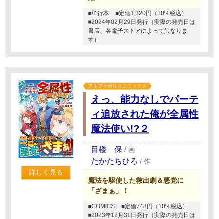
■単行本
■定価1,320円（10%税込）
■2024年02月29日発行（実際の発売日は
書店、各電子ストアによって異なりま
す）
アルファポリスコミックス
えっ、能力なしでパーテ
ィ追放された俺が全属性
魔法使い!?２
目楼 保
/
画
たかたちひろ
/
作
詳しく見る
魔法を駆使した救出劇＆悪党に
「ざまぁ」！
■COMICS
■定価748円（10%税込）
■2023年12月31日発行（実際の発売日は