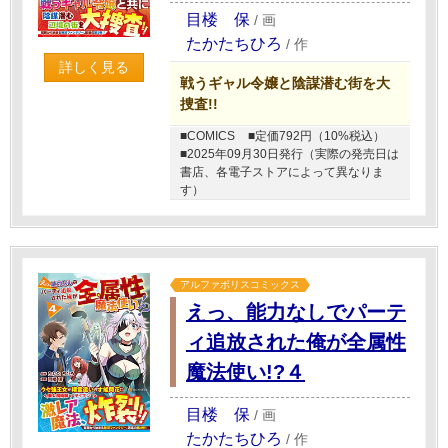
目楼 保
/
画
たかたちひろ
/
作
詳しく見る
戦うギャル令嬢と陰謀潜む街を大
捜査!!
■COMICS
■定価792円（10%税込）
■2025年09月30日発行（実際の発売日は
書店、各電子ストアによって異なりま
す）
アルファポリスコミックス
えっ、能力なしでパーテ
ィ追放された俺が全属性
魔法使い!?４
目楼 保
/
画
たかたちひろ
/
作