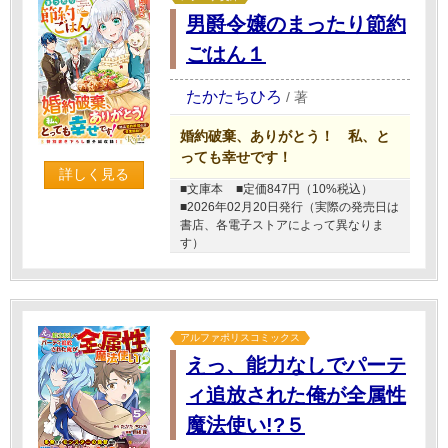
男爵令嬢のまったり節約
ごはん１
たかたちひろ
/
著
婚約破棄、ありがとう！ 私、と
っても幸せです！
詳しく見る
■文庫本
■定価847円（10%税込）
■2026年02月20日発行（実際の発売日は
書店、各電子ストアによって異なりま
す）
アルファポリスコミックス
えっ、能力なしでパーテ
ィ追放された俺が全属性
魔法使い!?５