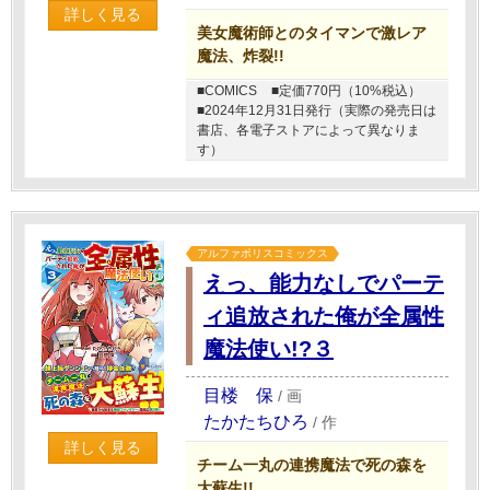
詳しく見る
美女魔術師とのタイマンで激レア
魔法、炸裂!!
■COMICS
■定価770円（10%税込）
■2024年12月31日発行（実際の発売日は
書店、各電子ストアによって異なりま
す）
アルファポリスコミックス
えっ、能力なしでパーテ
ィ追放された俺が全属性
魔法使い!?３
目楼 保
/
画
たかたちひろ
/
作
詳しく見る
チーム一丸の連携魔法で死の森を
大蘇生!!