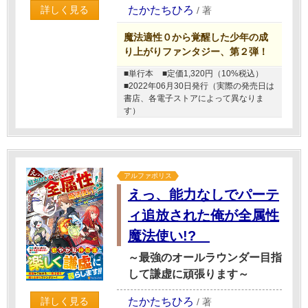
たかたちひろ
詳しく見る
/
著
魔法適性０から覚醒した少年の成
り上がりファンタジー、第２弾！
■単行本
■定価1,320円（10%税込）
■2022年06月30日発行（実際の発売日は
書店、各電子ストアによって異なりま
す）
アルファポリス
えっ、能力なしでパーテ
ィ追放された俺が全属性
魔法使い!?
～最強のオールラウンダー目指
して謙虚に頑張ります～
たかたちひろ
詳しく見る
/
著