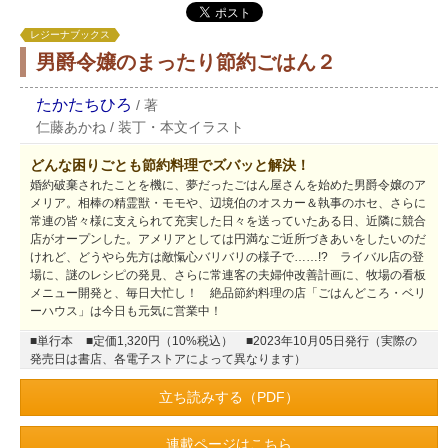
レジーナブックス
男爵令嬢のまったり節約ごはん２
たかたちひろ
/
著
仁藤あかね
/
装丁・本文イラスト
どんな困りごとも節約料理でズバッと解決！
婚約破棄されたことを機に、夢だったごはん屋さんを始めた男爵令嬢のア
メリア。相棒の精霊獣・モモや、辺境伯のオスカー＆執事のホセ、さらに
常連の皆々様に支えられて充実した日々を送っていたある日、近隣に競合
店がオープンした。アメリアとしては円満なご近所づきあいをしたいのだ
けれど、どうやら先方は敵愾心バリバリの様子で……!? ライバル店の登
場に、謎のレシピの発見、さらに常連客の夫婦仲改善計画に、牧場の看板
メニュー開発と、毎日大忙し！ 絶品節約料理の店「ごはんどころ・ベリ
ーハウス」は今日も元気に営業中！
■単行本
■定価1,320円（10%税込）
■2023年10月05日発行（実際の
発売日は書店、各電子ストアによって異なります）
立ち読みする（PDF）
連載ページはこちら