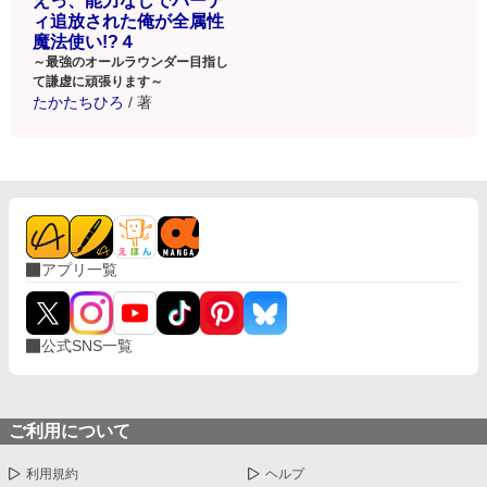
えっ、能力なしでパーテ
ィ追放された俺が全属性
魔法使い!?４
～最強のオールラウンダー目指し
て謙虚に頑張ります～
たかたちひろ
/
著
アプリ一覧
公式SNS一覧
ご利用について
利用規約
ヘルプ