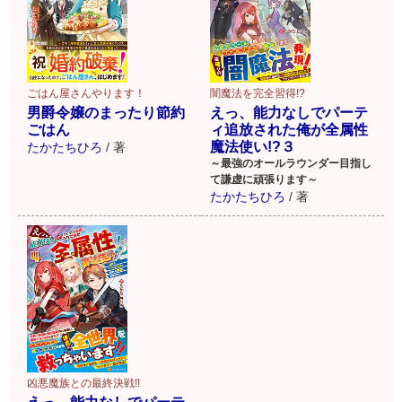
ごはん屋さんやります！
闇魔法を完全習得!?
男爵令嬢のまったり節約
えっ、能力なしでパーテ
ごはん
ィ追放された俺が全属性
魔法使い!?３
たかたちひろ
/
著
～最強のオールラウンダー目指し
て謙虚に頑張ります～
たかたちひろ
/
著
凶悪魔族との最終決戦!!