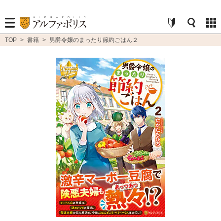
TOP
>
書籍
>
男爵令嬢のまったり節約ごはん２