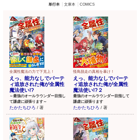
単行本
文庫本
COMICS
全属性魔法の力で下克上！
怪鳥脱走の真相を暴け！
えっ、能力なしでパーテ
えっ、能力なしでパーテ
ィ追放された俺が全属性
ィ追放された俺が全属性
魔法使い!?
魔法使い!?２
～最強のオールラウンダー目指し
最強のオールラウンダー目指して
て謙虚に頑張ります～
謙虚に頑張ります
たかたちひろ
/
著
たかたちひろ
/
著